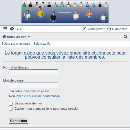
Forum tennis
Le forum des passionnés de tennis
FAQ
S’enregistrer
Connexion
Index du forum
Sujets sans réponse
Sujets actifs
e
c
Le forum exige que vous soyez enregistré et connecté pour
pouvoir consulter la liste des membres.
h
e
Nom d’utilisateur :
r
c
Mot de passe :
h
J’ai oublié mon mot de passe
e
Renvoyer le courriel de confirmation
r
Se souvenir de moi
Cacher mon statut en ligne pour cette session