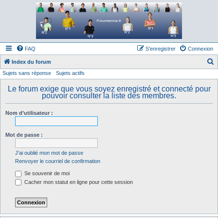
Forum tennis
Le forum des passionnés de tennis
FAQ
S’enregistrer
Connexion
Index du forum
Sujets sans réponse
Sujets actifs
e
c
Le forum exige que vous soyez enregistré et connecté pour
pouvoir consulter la liste des membres.
h
e
Nom d’utilisateur :
r
c
Mot de passe :
h
J’ai oublié mon mot de passe
e
Renvoyer le courriel de confirmation
r
Se souvenir de moi
Cacher mon statut en ligne pour cette session