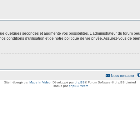
 que quelques secondes et augmente vos possibilités. L’administrateur du forum p
s conditions d’utilisation et de notre politique de vie privée. Assurez-vous de bien 
Nous contacter
Site hébergé par
Made In Video
,
Développé par
phpBB
® Forum Software © phpBB Limited
Traduit par
phpBB-fr.com