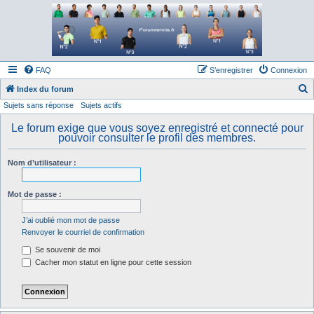
Forum tennis
Le forum des passionnés de tennis
FAQ
S’enregistrer
Connexion
Index du forum
Sujets sans réponse
Sujets actifs
e
c
Le forum exige que vous soyez enregistré et connecté pour
pouvoir consulter le profil des membres.
h
e
Nom d’utilisateur :
r
c
Mot de passe :
h
J’ai oublié mon mot de passe
e
Renvoyer le courriel de confirmation
r
Se souvenir de moi
Cacher mon statut en ligne pour cette session