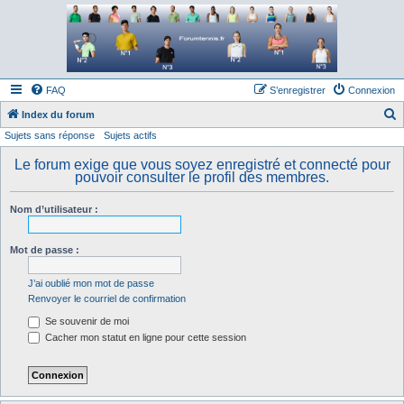
Forum tennis
Le forum des passionnés de tennis
FAQ
S’enregistrer
Connexion
Index du forum
Sujets sans réponse
Sujets actifs
e
c
Le forum exige que vous soyez enregistré et connecté pour
pouvoir consulter le profil des membres.
h
e
Nom d’utilisateur :
r
c
Mot de passe :
h
J’ai oublié mon mot de passe
e
Renvoyer le courriel de confirmation
r
Se souvenir de moi
Cacher mon statut en ligne pour cette session