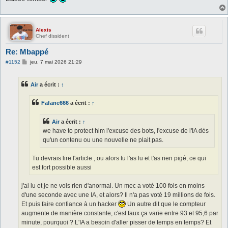
Alexis
Chef dissident
Re: Mbappé
M
#1152
jeu. 7 mai 2026 21:29
e
s
s
Air
a écrit :
↑
a
g
e
Fafane666
a écrit :
↑
Air
a écrit :
↑
we have to protect him l'excuse des bots, l'excuse de l'IA dès
qu'un contenu ou une nouvelle ne plait pas.
Tu devrais lire l'article , ou alors tu l'as lu et t'as rien pigé, ce qui
est fort possible aussi
j'ai lu et je ne vois rien d'anormal. Un mec a voté 100 fois en moins
d'une seconde avec une IA, et alors? Il n'a pas voté 19 millions de fois.
Et puis faire confiance à un hacker
Un autre dit que le compteur
augmente de manière constante, c'est faux ça varie entre 93 et 95,6 par
minute, pourquoi ? L'IA a besoin d'aller pisser de temps en temps? Et