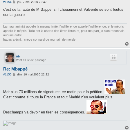
M
#1154
jeu. 7 mai 2026 22:47
e
s
c'est de la faute de M Bappe, si Tchouameni et Valverde se sont foutus
s
sur la gueule
a
g
e
La magnanimité appelle la magnanimité, l'indifférence appelle l'indifférence, et le mépris
appelle le mépris. Telle est la charte des êtres libres et, pour ma part, je n'en reconnais
aucune autre
habas a écrit : crève connard de roumain de merde
Air
Vent d'Est de passage
Re: Mbappé
M
#1155
dim. 10 mai 2026 22:22
e
s
s
a
Mdr plus 73 millions de signatures ce matin pour la pétition.
g
e
C'est comme si toute la France et tout Madrid n'en voulaient plus.
Deschamps va devoir en tirer les conséquences.