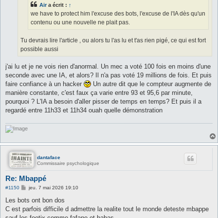
e
Air
a écrit :
↑
we have to protect him l'excuse des bots, l'excuse de l'IA dès qu'un
contenu ou une nouvelle ne plait pas.
Tu devrais lire l'article , ou alors tu l'as lu et t'as rien pigé, ce qui est fort
possible aussi
j'ai lu et je ne vois rien d'anormal. Un mec a voté 100 fois en moins d'une
seconde avec une IA, et alors? Il n'a pas voté 19 millions de fois. Et puis
faire confiance à un hacker
Un autre dit que le compteur augmente de
manière constante, c'est faux ça varie entre 93 et 95,6 par minute,
pourquoi ? L'IA a besoin d'aller pisser de temps en temps? Et puis il a
regardé entre 11h33 et 11h34 ouah quelle démonstration
dantaface
Commissaire psychologique
Re: Mbappé
M
#1150
jeu. 7 mai 2026 19:10
e
s
Les bots ont bon dos
s
C est parfois difficile d admettre la realite tout le monde deteste mbappe
a
g
sauf les footix comme fafane et habas