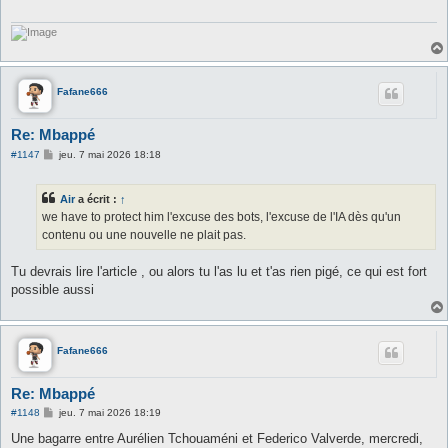
g
e
Fafane666
Re: Mbappé
M
#1147
jeu. 7 mai 2026 18:18
e
s
s
Air
a écrit :
↑
a
g
we have to protect him l'excuse des bots, l'excuse de l'IA dès qu'un
e
contenu ou une nouvelle ne plait pas.
Tu devrais lire l'article , ou alors tu l'as lu et t'as rien pigé, ce qui est fort
possible aussi
Fafane666
Re: Mbappé
M
#1148
jeu. 7 mai 2026 18:19
e
s
Une bagarre entre Aurélien Tchouaméni et Federico Valverde, mercredi,
s