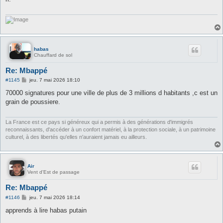
a
g
e
habas
Chauffard de sol
Re: Mbappé
M
#1145
jeu. 7 mai 2026 18:10
e
s
70000 signatures pour une ville de plus de 3 millions d habitants ,c est un
s
grain de poussiere.
a
g
e
La France est ce pays si généreux qui a permis à des générations d'immigrés
reconnaissants, d'accéder à un confort matériel, à la protection sociale, à un patrimoine
culturel, à des libertés qu'elles n'auraient jamais eu ailleurs.
Air
Vent d'Est de passage
Re: Mbappé
M
#1146
jeu. 7 mai 2026 18:14
e
s
apprends à lire habas putain
s
a