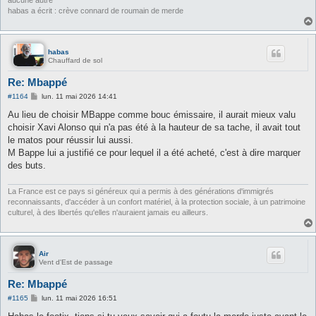
aucune autre
habas a écrit : crève connard de roumain de merde
habas
Chauffard de sol
Re: Mbappé
M
#1164
lun. 11 mai 2026 14:41
e
s
Au lieu de choisir MBappe comme bouc émissaire, il aurait mieux valu
s
choisir Xavi Alonso qui n'a pas été à la hauteur de sa tache, il avait tout
a
g
le matos pour réussir lui aussi.
e
M Bappe lui a justifié ce pour lequel il a été acheté, c'est à dire marquer
des buts.
La France est ce pays si généreux qui a permis à des générations d'immigrés
reconnaissants, d'accéder à un confort matériel, à la protection sociale, à un patrimoine
culturel, à des libertés qu'elles n'auraient jamais eu ailleurs.
Air
Vent d'Est de passage
Re: Mbappé
M
#1165
lun. 11 mai 2026 16:51
e
s