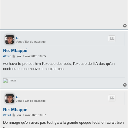
Air
Vent d'Est de passage
Re: Mbappé
M
#1143
jeu. 7 mai 2026 18:05
e
s
we have to protect him l'excuse des bots, l'excuse de l'IA dès qu'un
s
contenu ou une nouvelle ne plait pas.
a
g
e
Air
Vent d'Est de passage
Re: Mbappé
M
#1144
jeu. 7 mai 2026 18:07
e
s
Dommage qu'on avait pas tout ça à la grande époque fedal on aurait bien
s
ri.