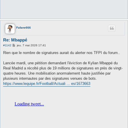
Fafane666
Re: Mbappé
M
#1142
jeu. 7 mai 2026 17:41
e
s
Rien que le nombre de signatures aurait du alerter nos TFPI du forum..
s
a
g
Lancée mardi, une pétition demandant l'éviction de Kylian Mbappé du
e
Real Madrid a récolté plus de 19 millions de signatures en près de vingt-
quatre heures. Une mobilisation anormalement haute justifiée par
plusieurs internautes par des signatures venues de bots.
https://www.lequipe.fr/Football/Actuali ... es/1673663