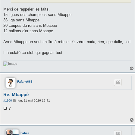
Merci de rappeler les faits.
15 ligues des champions sans Mbappe.
36 liga sans Mbappe
20 coupes du roi sans Mbappe
12 ballons d'or sans Mbappe
Avec Mbappe un seul chiffre à retenir : 0, zéro, nada, rien, que dalle, null
Il a éclaté ce club qui gagnait tout.
Fafane666
Re: Mbappé
M
#1160
lun. 11 mai 2026 12:41
e
s
Et ?
s
a
g
e
habas