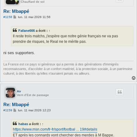
Chauffard de sol
Re: Mbappé
M
#1158
lun. 11 mai 2026 11:56
e
s
s
Fafane666
a écrit :
↑
a
g
Il reste trois matchs, j'espère que notre génie français ne va pas
e
prendre de risques, le Real ne le mérite pas.
ni ses supporters.
La France est ce pays si généreux qui a permis à des générations d'immigrés
reconnaissants, d'accéder à un confort matériel, à la protection sociale, à un patrimoine
culturel, à des libertés qu'elles n'auraient jamais eu ailleurs.
Air
Vent d'Est de passage
Re: Mbappé
M
#1159
lun. 11 mai 2026 12:23
e
s
s
habas
a écrit :
↑
a
g
https://www.msn.com/fr-fr/sport/footbal ... 19#details
e
ET après les connards vont chercher des merdes à M Bappe.