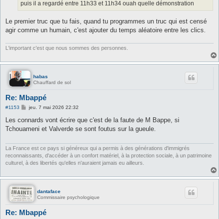
puis il a regardé entre 11h33 et 11h34 ouah quelle démonstration
Le premier truc que tu fais, quand tu programmes un truc qui est censé
agir comme un humain, c'est ajouter du temps aléatoire entre les clics.
L'important c'est que nous sommes des personnes.
habas
Chauffard de sol
Re: Mbappé
M
#1153
jeu. 7 mai 2026 22:32
e
s
Les connards vont écrire que c'est de la faute de M Bappe, si
s
Tchouameni et Valverde se sont foutus sur la gueule.
a
g
e
La France est ce pays si généreux qui a permis à des générations d'immigrés
reconnaissants, d'accéder à un confort matériel, à la protection sociale, à un patrimoine
culturel, à des libertés qu'elles n'auraient jamais eu ailleurs.
dantaface
Commissaire psychologique
Re: Mbappé