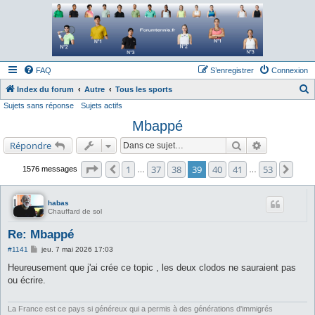
Forum tennis
Le forum des passionnés de tennis
FAQ
S’enregistrer
Connexion
Index du forum
Autre
Tous les sports
Sujets sans réponse
Sujets actifs
e
Mbappé
c
h
Rechercher
Recherche a
Répondre
e
Page
39
sur
53
1
37
38
39
40
41
53
Précédente
Suiv
1576 messages
…
…
r
c
habas
h
Chauffard de sol
e
Re: Mbappé
r
M
#1141
jeu. 7 mai 2026 17:03
e
s
Heureusement que j'ai crée ce topic , les deux clodos ne sauraient pas
s
ou écrire.
a
g
e
La France est ce pays si généreux qui a permis à des générations d'immigrés