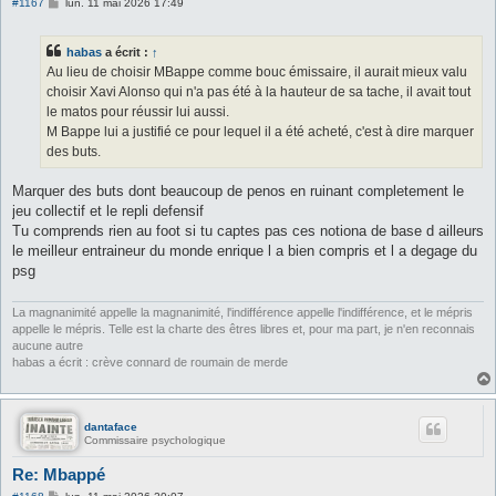
M
#1167
lun. 11 mai 2026 17:49
e
s
s
habas
a écrit :
↑
a
g
Au lieu de choisir MBappe comme bouc émissaire, il aurait mieux valu
e
choisir Xavi Alonso qui n'a pas été à la hauteur de sa tache, il avait tout
le matos pour réussir lui aussi.
M Bappe lui a justifié ce pour lequel il a été acheté, c'est à dire marquer
des buts.
Marquer des buts dont beaucoup de penos en ruinant completement le
jeu collectif et le repli defensif
Tu comprends rien au foot si tu captes pas ces notiona de base d ailleurs
le meilleur entraineur du monde enrique l a bien compris et l a degage du
psg
La magnanimité appelle la magnanimité, l'indifférence appelle l'indifférence, et le mépris
appelle le mépris. Telle est la charte des êtres libres et, pour ma part, je n'en reconnais
aucune autre
habas a écrit : crève connard de roumain de merde
dantaface
Commissaire psychologique
Re: Mbappé
M