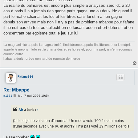
e
La realite du palmares est encore plus simple à analyser: zero ldc à 28
ans à paris il n a jamais rien gagne paris gagne une ou deux ldc quand il
part le real enchainait les ldc et les titres sans lui et n a rien gagne
depuis son arrivee mais non il n y a pas de probleme mbappe pour fafane
il ne nuit pas du tout au collectif en ne faisant aucun effort defensif et en
concentrant par egoisme tout le jeu sur lui
La magnanimité appelle la magnanimité, l'indifférence appelle l'indifférence, et le mépris
appelle le mépris. Telle est la charte des êtres libres et, pour ma part, je n'en reconnais
aucune autre
habas a écrit : crève connard de roumain de merde
Fafane666
Re: Mbappé
M
#1151
jeu. 7 mai 2026 19:54
e
s
s
Air
a écrit :
↑
a
g
e
j'ai lu et je ne vois rien d'anormal. Un mec a voté 100 fois en moins
d'une seconde avec une IA, et alors? Il n'a pas voté 19 millions de fois.
Laisse tomber