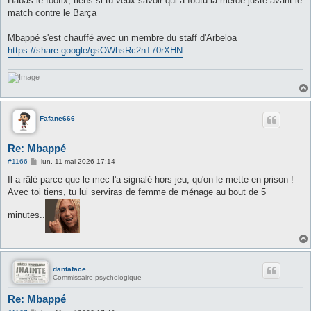
Habas le footix, tiens si tu veux savoir qui a foutu la merde juste avant le
s
match contre le Barça
a
g
e
Mbappé s'est chauffé avec un membre du staff d'Arbeloa
https://share.google/gsOWhsRc2nT70rXHN
Fafane666
Re: Mbappé
M
#1166
lun. 11 mai 2026 17:14
e
s
Il a râlé parce que le mec l'a signalé hors jeu, qu'on le mette en prison !
s
Avec toi tiens, tu lui serviras de femme de ménage au bout de 5
a
g
e
minutes..
dantaface
Commissaire psychologique
Re: Mbappé