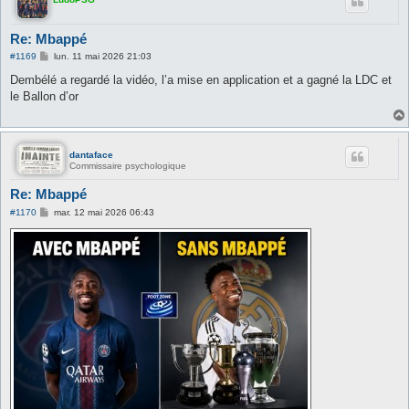
Re: Mbappé
M
#1169
lun. 11 mai 2026 21:03
e
s
Dembélé a regardé la vidéo, l’a mise en application et a gagné la LDC et
s
le Ballon d’or
a
g
e
dantaface
Commissaire psychologique
Re: Mbappé
M
#1170
mar. 12 mai 2026 06:43
e
s
s
a
g
e