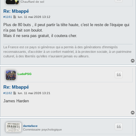
Chauffard de sol
Re: Mbappé
M
#1161
lun. 11 mai 2026 13:12
e
s
Plus de 80 buts , il peut partir la tête haute, c'est le reste de l'équipe qui
s
n'a pas fait son boulot.
a
g
Mais il ne sera pas gratuit, il coutera cher.
e
La France est ce pays si généreux qui a permis à des générations d'immigrés
reconnaissants, d'accéder à un confort matériel, à la protection sociale, à un patrimoine
culturel, à des libertés qu'elles n'auraient jamais eu ailleurs.
LudoPSG
Re: Mbappé
M
#1162
lun. 11 mai 2026 13:21
e
s
James Harden
s
a
g
e
dantaface
Commissaire psychologique