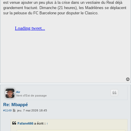
est venue ajouter un peu plus à la crise dans un vestiaire du Real déjà
a
g
grandement fracturé. Dimanche (21 heures), les Madrilènes se déplacent
e
sur la pelouse du FC Barcelone pour disputer le Clasico.
Air
Vent d'Est de passage
Re: Mbappé
M
#1149
jeu. 7 mai 2026 18:45
e
s
s
Fafane666
a écrit :
↑
a
g