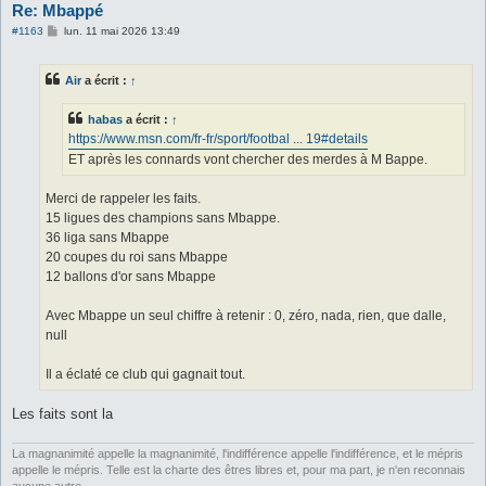
Re: Mbappé
M
#1163
lun. 11 mai 2026 13:49
e
s
s
Air
a écrit :
↑
a
g
e
habas
a écrit :
↑
https://www.msn.com/fr-fr/sport/footbal ... 19#details
ET après les connards vont chercher des merdes à M Bappe.
Merci de rappeler les faits.
15 ligues des champions sans Mbappe.
36 liga sans Mbappe
20 coupes du roi sans Mbappe
12 ballons d'or sans Mbappe
Avec Mbappe un seul chiffre à retenir : 0, zéro, nada, rien, que dalle,
null
Il a éclaté ce club qui gagnait tout.
Les faits sont la
La magnanimité appelle la magnanimité, l'indifférence appelle l'indifférence, et le mépris
appelle le mépris. Telle est la charte des êtres libres et, pour ma part, je n'en reconnais