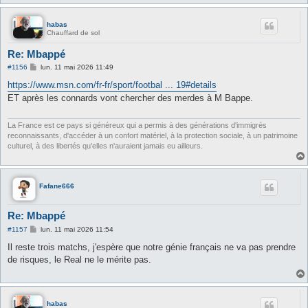
habas
Chauffard de sol
Re: Mbappé
M
#1156
lun. 11 mai 2026 11:49
e
s
https://www.msn.com/fr-fr/sport/footbal ... 19#details
s
ET après les connards vont chercher des merdes à M Bappe.
a
g
e
La France est ce pays si généreux qui a permis à des générations d'immigrés
reconnaissants, d'accéder à un confort matériel, à la protection sociale, à un patrimoine
culturel, à des libertés qu'elles n'auraient jamais eu ailleurs.
Fafane666
Re: Mbappé
M
#1157
lun. 11 mai 2026 11:54
e
s
Il reste trois matchs, j'espère que notre génie français ne va pas prendre
s
de risques, le Real ne le mérite pas.
a
g
e
habas