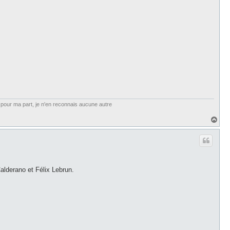
et, pour ma part, je n'en reconnais aucune autre
H
a
u
t
Calderano et Félix Lebrun.