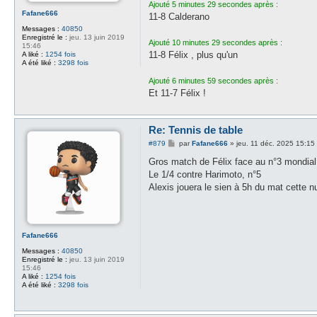
Ajouté 5 minutes 29 secondes après :
Fafane666
11-8 Calderano
Messages :
40850
Enregistré le :
jeu. 13 juin 2019
Ajouté 10 minutes 29 secondes après :
15:46
11-8 Félix , plus qu'un
A liké :
1254 fois
A été liké :
3298 fois
Ajouté 6 minutes 59 secondes après :
Et 11-7 Félix !
Re: Tennis de table
M
#879
par
Fafane666
»
jeu. 11 déc. 2025 15:15
e
s
Gros match de Félix face au n°3 mondial
s
Le 1/4 contre Harimoto, n°5
a
g
Alexis jouera le sien à 5h du mat cette n
e
Fafane666
Messages :
40850
Enregistré le :
jeu. 13 juin 2019
15:46
A liké :
1254 fois
A été liké :
3298 fois