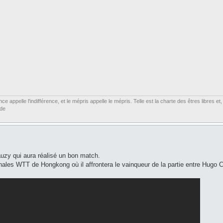
ce appelle l'indifférence, et le mépris appelle le mépris. Telle est la charte des êtres libres 
rde
uzy qui aura réalisé un bon match.
inales WTT de Hongkong où il affrontera le vainqueur de la partie entre Hugo 