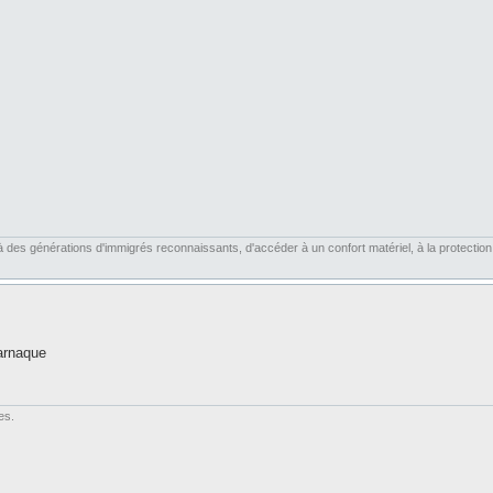
es générations d'immigrés reconnaissants, d'accéder à un confort matériel, à la protection soc
arnaque
es.