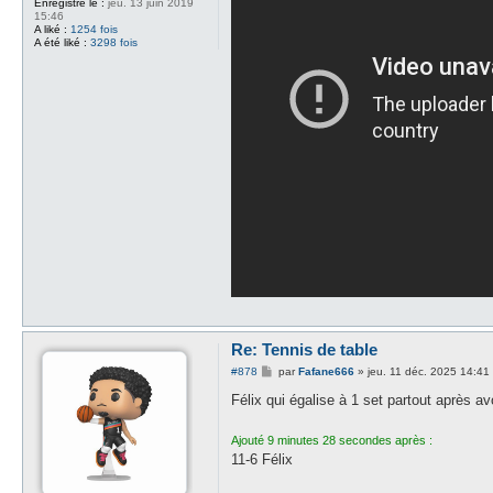
Enregistré le :
jeu. 13 juin 2019
15:46
A liké :
1254 fois
A été liké :
3298 fois
Re: Tennis de table
M
#878
par
Fafane666
»
jeu. 11 déc. 2025 14:41
e
s
Félix qui égalise à 1 set partout après a
s
a
g
Ajouté 9 minutes 28 secondes après :
e
11-6 Félix