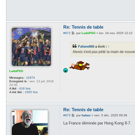
Re: Tennis de table
M
#872
par
LudoPSG
»
lun. 24 nov. 2025 12:12
e
s
s
Fafane666
a écrit :
↑
a
g
Alexis s'est pas pété la main de nouv
e
LudoPSG
Messages :
11874
Enregistré le :
ven. 12 juil. 2019
22:30
A liké :
416 fois
A été liké :
1505 fois
Re: Tennis de table
M
#873
par
habas
»
ven. 5 déc. 2025 09:39
e
s
La France éliminée par Hong Kong 8-7.
s
a
g