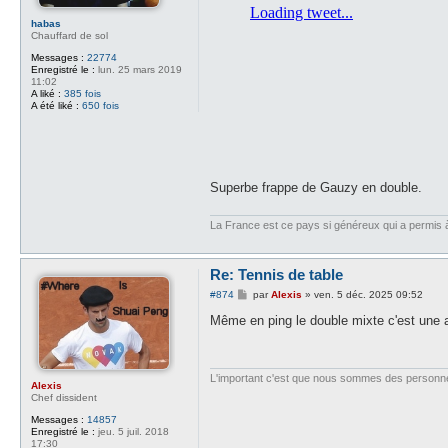
e
habas
Chauffard de sol
Messages :
22774
Enregistré le :
lun. 25 mars 2019
11:02
A liké :
385 fois
A été liké :
650 fois
Superbe frappe de Gauzy en double.
La France est ce pays si généreux qui a permis à d
Re: Tennis de table
M
#874
par
Alexis
»
ven. 5 déc. 2025 09:52
e
s
Même en ping le double mixte c'est une 
s
a
g
e
L'important c'est que nous sommes des personn
Alexis
Chef dissident
Messages :
14857
Enregistré le :
jeu. 5 juil. 2018
17:30