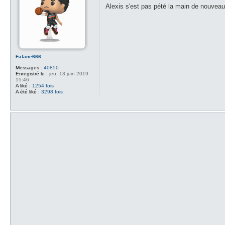
s
Alexis s'est pas pété la main de nouveau
s
a
g
e
Fafane666
Messages :
40850
Enregistré le :
jeu. 13 juin 2019
15:46
A liké :
1254 fois
A été liké :
3298 fois