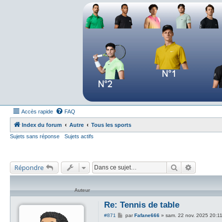
Forum tennis
Le forum des passionnés de tennis
Accès rapide
FAQ
Index du forum
Autre
Tous les sports
Sujets sans réponse
Sujets actifs
Rechercher
Recherch
Répondre
Auteur
Re: Tennis de table
M
#871
par
Fafane666
»
sam. 22 nov. 2025 20:1
e