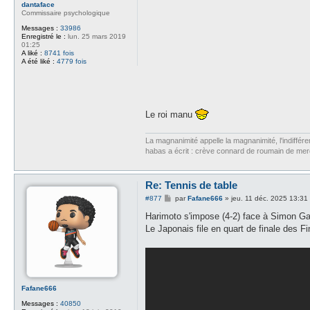
dantaface
Commissaire psychologique
Messages :
33986
Enregistré le :
lun. 25 mars 2019
01:25
A liké :
8741 fois
A été liké :
4779 fois
Le roi manu
La magnanimité appelle la magnanimité, l'indifféren
habas a écrit : crève connard de roumain de me
Re: Tennis de table
M
#877
par
Fafane666
»
jeu. 11 déc. 2025 13:31
e
s
Harimoto s'impose (4-2) face à Simon Ga
s
Le Japonais file en quart de finale des F
a
g
e
Fafane666
Messages :
40850