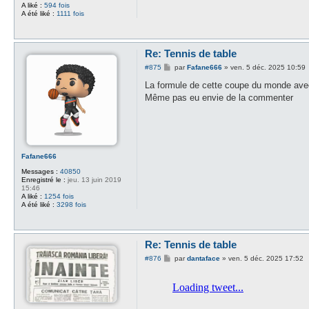
A liké :
594 fois
A été liké :
1111 fois
Re: Tennis de table
M
#875
par
Fafane666
»
ven. 5 déc. 2025 10:59
e
s
La formule de cette coupe du monde avec
s
Même pas eu envie de la commenter
a
g
e
Fafane666
Messages :
40850
Enregistré le :
jeu. 13 juin 2019
15:46
A liké :
1254 fois
A été liké :
3298 fois
Re: Tennis de table
M
#876
par
dantaface
»
ven. 5 déc. 2025 17:52
e
s
s
a
g
e