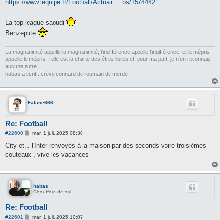
https://www.lequipe.fr/Football/Actuali ... bs/1574442
La top league saoudi
Benzepute
La magnanimité appelle la magnanimité, l'indifférence appelle l'indifférence, et le mépris
appelle le mépris. Telle est la charte des êtres libres et, pour ma part, je n'en reconnais
aucune autre
habas a écrit : crève connard de roumain de merde
Fafane666
Re: Football
M
#22600
mar. 1 juil. 2025 08:30
e
s
City et... l'Inter renvoyés à la maison par des seconds voire troisièmes
s
couteaux , vive les vacances
a
g
e
habas
Chauffard de sol
Re: Football
M
#22601
mar. 1 juil. 2025 10:07