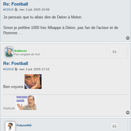
Re: Football
M
#22615
mer. 2 juil. 2025 15:09
e
s
Je pensais que tu allais dire de Delon à Melon.
s
a
g
Sinon je préfère 1000 fois Mbappe à Delon, pas fan de l'acteur et de
e
l'homme ...
fed4ever
Fan anglais de fed
Re: Football
M
#22616
mer. 2 juil. 2025 17:12
e
s
s
a
Ben voyons
g
e
Nadoule
Fafane666