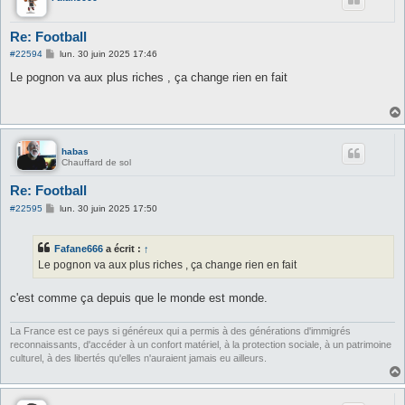
Re: Football
M
#22594
lun. 30 juin 2025 17:46
e
s
Le pognon va aux plus riches , ça change rien en fait
s
a
g
e
habas
Chauffard de sol
Re: Football
M
#22595
lun. 30 juin 2025 17:50
e
s
s
Fafane666
a écrit :
↑
a
g
Le pognon va aux plus riches , ça change rien en fait
e
c'est comme ça depuis que le monde est monde.
La France est ce pays si généreux qui a permis à des générations d'immigrés
reconnaissants, d'accéder à un confort matériel, à la protection sociale, à un patrimoine
culturel, à des libertés qu'elles n'auraient jamais eu ailleurs.