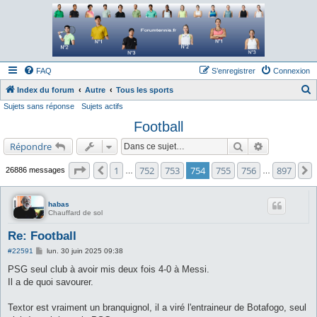
Forum tennis
Le forum des passionnés de tennis
FAQ
S’enregistrer
Connexion
Index du forum
Autre
Tous les sports
Sujets sans réponse
Sujets actifs
e
Football
c
h
Rechercher
Recherche a
Répondre
e
Page
754
sur
897
1
752
753
754
755
756
897
Précédente
26886 messages
…
…
r
c
habas
h
Chauffard de sol
e
Re: Football
r
M
#22591
lun. 30 juin 2025 09:38
e
s
PSG seul club à avoir mis deux fois 4-0 à Messi.
s
Il a de quoi savourer.
a
g
e
Textor est vraiment un branquignol, il a viré l'entraineur de Botafogo, seul