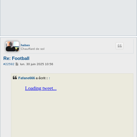
habas
Chauffard de sol
Re: Football
M
#22592
lun. 30 juin 2025 10:56
e
s
s
Fafane666
a écrit :
↑
a
g
e