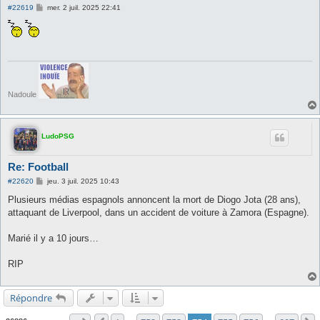
M
#22619
mer. 2 juil. 2025 22:41
e
s
s
a
g
e
Nadoule
LudoPSG
Re: Football
M
#22620
jeu. 3 juil. 2025 10:43
e
s
Plusieurs médias espagnols annoncent la mort de Diogo Jota (28 ans),
s
attaquant de Liverpool, dans un accident de voiture à Zamora (Espagne).
a
g
e
Marié il y a 10 jours…
RIP
Répondre