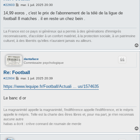
M
#22603
mar. 1 juil. 2025 20:30
e
s
14,99 eoros , c'est le prix de l'abonnement de la télé de la ligue de
s
football 8 matches . il en reste un chez bein .
a
g
e
La France est ce pays si généreux qui a permis à des générations d'immigrés
reconnaissants, d'accéder à un confort matériel, à la protection sociale, à un patrimoine
culturel, à des libertés qu'elles n'auraient jamais eu ailleurs.
dantaface
Commissaire psychologique
Re: Football
M
#22604
mar. 1 juil. 2025 20:39
e
s
https://www.lequipe.fr/Football/Actuali ... us/1574635
s
a
g
Le banc d or
e
La magnanimité appelle la magnanimité, l'indifférence appelle l'indifférence, et le mépris
appelle le mépris. Telle est la charte des êtres libres et, pour ma part, je n'en reconnais
aucune autre
habas a écrit : crève connard de roumain de merde