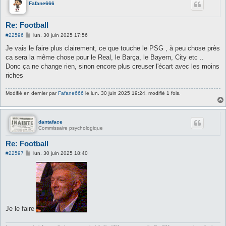
Fafane666
Re: Football
M
#22596
lun. 30 juin 2025 17:56
e
s
Je vais le faire plus clairement, ce que touche le PSG , à peu chose près
s
ca sera la même chose pour le Real, le Barça, le Bayern, City etc ..
a
g
Donc ça ne change rien, sinon encore plus creuser l'écart avec les moins
e
riches
Modifié en dernier par
Fafane666
le lun. 30 juin 2025 19:24, modifié 1 fois.
dantaface
Commissaire psychologique
Re: Football
M
#22597
lun. 30 juin 2025 18:40
e
s
s
a
g
e
Je le faire