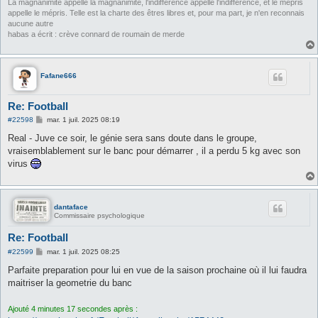
La magnanimité appelle la magnanimité, l'indifférence appelle l'indifférence, et le mépris
appelle le mépris. Telle est la charte des êtres libres et, pour ma part, je n'en reconnais
aucune autre
habas a écrit : crève connard de roumain de merde
Fafane666
Re: Football
M
#22598
mar. 1 juil. 2025 08:19
e
s
Real - Juve ce soir, le génie sera sans doute dans le groupe,
s
vraisemblablement sur le banc pour démarrer , il a perdu 5 kg avec son
a
g
virus
e
dantaface
Commissaire psychologique
Re: Football
M
#22599
mar. 1 juil. 2025 08:25
e
s
Parfaite preparation pour lui en vue de la saison prochaine où il lui faudra
s
maitriser la geometrie du banc
a
g
e
Ajouté 4 minutes 17 secondes après :