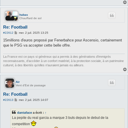
habas
Chauffard de sol
Re: Football
M
#22612
mer. 2 juil. 2025 13:25
e
s
15millions d'euros proposé par Fenerbahce pour Ascensio, certainement
s
que le PSG va accepter cette belle offre.
a
g
e
La France est ce pays si généreux qui a permis à des générations d'immigrés
reconnaissants, d'accéder à un confort matériel, à la protection sociale, à un patrimoine
culturel, à des libertés qu'elles n'auraient jamais eu ailleurs.
Air
Vent d'Est de passage
Re: Football
M
#22613
mer. 2 juil. 2025 14:07
e
s
s
dantaface
a écrit :
↑
a
g
La pepite du real garcia a marque 3 buts depuis le debut de la
e
competition