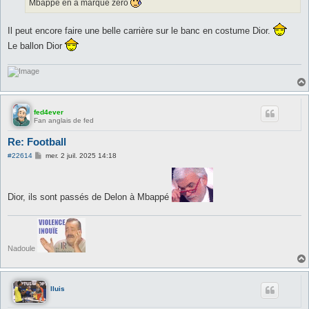
Mbappe en a marque zero
Il peut encore faire une belle carrière sur le banc en costume Dior.
Le ballon Dior
fed4ever
Fan anglais de fed
Re: Football
M
#22614
mer. 2 juil. 2025 14:18
e
s
s
a
Dior, ils sont passés de Delon à Mbappé
g
e
Nadoule
lluis