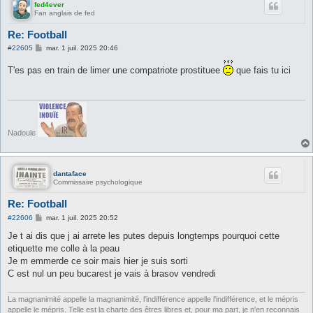
fed4ever
Fan anglais de fed
Re: Football
M
#22605
mar. 1 juil. 2025 20:46
e
s
T'es pas en train de limer une compatriote prostituee
que fais tu ici
s
a
g
e
Nadoule
dantaface
Commissaire psychologique
Re: Football
M
#22606
mar. 1 juil. 2025 20:52
e
s
Je t ai dis que j ai arrete les putes depuis longtemps pourquoi cette
s
etiquette me colle à la peau
a
g
Je m emmerde ce soir mais hier je suis sorti
e
C est nul un peu bucarest je vais à brasov vendredi
La magnanimité appelle la magnanimité, l'indifférence appelle l'indifférence, et le mépris
appelle le mépris. Telle est la charte des êtres libres et, pour ma part, je n'en reconnais