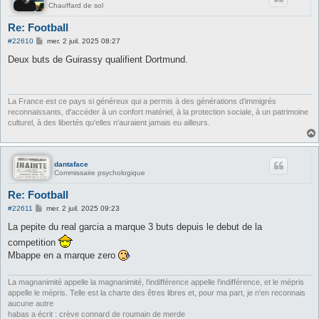
Chauffard de sol
Re: Football
M
#22610
mer. 2 juil. 2025 08:27
e
s
Deux buts de Guirassy qualifient Dortmund.
s
a
g
e
La France est ce pays si généreux qui a permis à des générations d'immigrés
reconnaissants, d'accéder à un confort matériel, à la protection sociale, à un patrimoine
culturel, à des libertés qu'elles n'auraient jamais eu ailleurs.
dantaface
Commissaire psychologique
Re: Football
M
#22611
mer. 2 juil. 2025 09:23
e
s
La pepite du real garcia a marque 3 buts depuis le debut de la
s
competition
a
g
Mbappe en a marque zero
e
La magnanimité appelle la magnanimité, l'indifférence appelle l'indifférence, et le mépris
appelle le mépris. Telle est la charte des êtres libres et, pour ma part, je n'en reconnais
aucune autre
habas a écrit : crève connard de roumain de merde