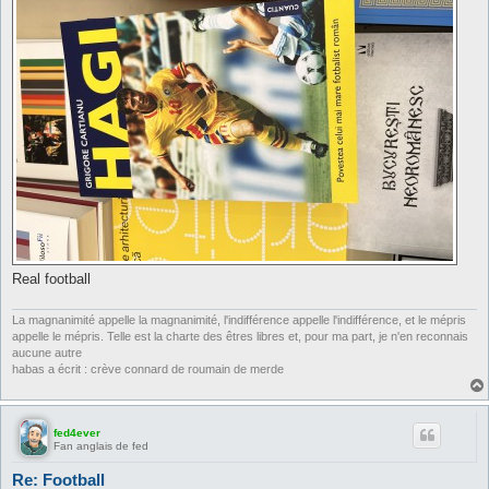
Real football
La magnanimité appelle la magnanimité, l'indifférence appelle l'indifférence, et le mépris
appelle le mépris. Telle est la charte des êtres libres et, pour ma part, je n'en reconnais
aucune autre
habas a écrit : crève connard de roumain de merde
fed4ever
Fan anglais de fed
Re: Football