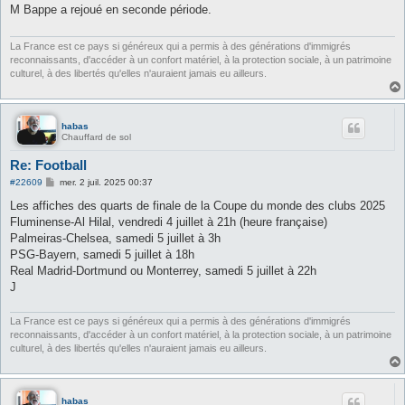
s
M Bappe a rejoué en seconde période.
a
g
e
La France est ce pays si généreux qui a permis à des générations d'immigrés
reconnaissants, d'accéder à un confort matériel, à la protection sociale, à un patrimoine
culturel, à des libertés qu'elles n'auraient jamais eu ailleurs.
habas
Chauffard de sol
Re: Football
M
#22609
mer. 2 juil. 2025 00:37
e
s
Les affiches des quarts de finale de la Coupe du monde des clubs 2025
s
Fluminense-Al Hilal, vendredi 4 juillet à 21h (heure française)
a
g
Palmeiras-Chelsea, samedi 5 juillet à 3h
e
PSG-Bayern, samedi 5 juillet à 18h
Real Madrid-Dortmund ou Monterrey, samedi 5 juillet à 22h
J
La France est ce pays si généreux qui a permis à des générations d'immigrés
reconnaissants, d'accéder à un confort matériel, à la protection sociale, à un patrimoine
culturel, à des libertés qu'elles n'auraient jamais eu ailleurs.
habas