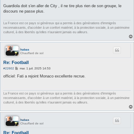
e
s
Guardiola doit s'en aller de City , il ne tire plus rien de son groupe, le
s
discours ne passe plus.
a
g
e
La France est ce pays si généreux qui a permis à des générations d'immigrés
reconnaissants, d'accéder à un confort matériel, à la protection sociale, à un patrimoine
culturel, à des libertés qu'elles n'auraient jamais eu ailleurs.
habas
Chauffard de sol
Re: Football
M
#22602
mar. 1 juil. 2025 14:53
e
s
officiel: Fati a rejoint Monaco excellente recrue.
s
a
g
e
La France est ce pays si généreux qui a permis à des générations d'immigrés
reconnaissants, d'accéder à un confort matériel, à la protection sociale, à un patrimoine
culturel, à des libertés qu'elles n'auraient jamais eu ailleurs.
habas
Chauffard de sol
Re: Football