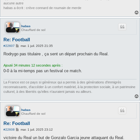
aucune autre
habas a écrit : crève connard de roumain de merde
habas
Chauffard de sol
Re: Football
M
#22607
mar. 1 juil. 2025 21:35
e
s
Rodrygo pas titulaire , ça sent un départ prochain du Real.
s
a
g
Ajouté 34 minutes 12 secondes après :
e
0-0 à la mi-temps pas un festival ce match.
La France est ce pays si généreux qui a permis à des générations d'immigrés
reconnaissants, d'accéder à un confort matériel, à la protection sociale, à un patrimoine
culturel, à des libertés qu'elles n'auraient jamais eu ailleurs.
habas
Chauffard de sol
Re: Football
M
#22608
mar. 1 juil. 2025 23:12
e
s
victoire du Real un but de Gonzalo Garcia jeune attaquant du Real.