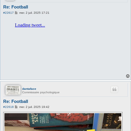
Re: Football
M
#22617
mer. 2 juil. 2025 17:21
e
s
s
a
g
e
dantaface
Commissaire psychologique
Re: Football
M
#22618
mer. 2 juil. 2025 19:42
e
s
s
a
g
e