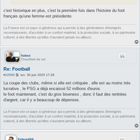
c'est historique en plus, c'est la première fois dans l'histoire du foot
français qu'une femme est présidente.
La France est ce pays si généreux qui a permis à des générations d'immigrés
reconnaissants, d'accéder à un confort matériel, à la protection sociale, à un patrimoine
culturel, à des libertés qu'elles n'auraient jamais eu ailleurs.
habas
Chauffard de sol
Re: Football
M
#22593
lun. 30 juin 2025 17:28
e
s
La coupe des clubs, même si elle est critiquée , elle est au moins très
s
lucrative , le PSG a déjà encaissé 52 millions d'euros.
a
g
le foot maintenant, c'est du gros biseness , donc il faut des rentrées
e
d'argent, car il y a beaucoup de dépenses.
La France est ce pays si généreux qui a permis à des générations d'immigrés
reconnaissants, d'accéder à un confort matériel, à la protection sociale, à un patrimoine
culturel, à des libertés qu'elles n'auraient jamais eu ailleurs.
Fafane666