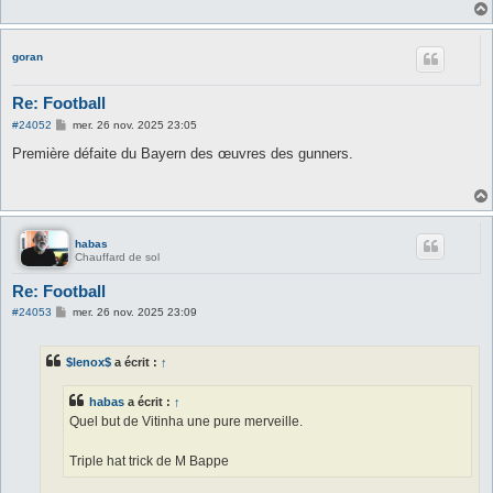
g
e
goran
Re: Football
M
#24052
mer. 26 nov. 2025 23:05
e
s
Première défaite du Bayern des œuvres des gunners.
s
a
g
e
habas
Chauffard de sol
Re: Football
M
#24053
mer. 26 nov. 2025 23:09
e
s
s
$lenox$
a écrit :
↑
a
g
e
habas
a écrit :
↑
Quel but de Vitinha une pure merveille.
Triple hat trick de M Bappe