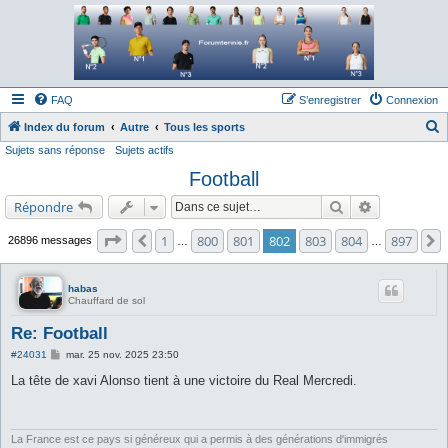
Forum tennis
Le forum des passionnés de tennis
FAQ
S’enregistrer
Connexion
Index du forum
Autre
Tous les sports
Sujets sans réponse
Sujets actifs
e
Football
c
h
Rechercher
Recherche a
Répondre
e
Page
802
sur
897
1
800
801
802
803
804
897
Précédente
26896 messages
…
…
r
c
habas
h
Chauffard de sol
e
Re: Football
r
M
#24031
mar. 25 nov. 2025 23:50
e
s
La tête de xavi Alonso tient à une victoire du Real Mercredi.
s
a
g
e
La France est ce pays si généreux qui a permis à des générations d'immigrés