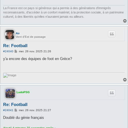
g
e
La France est ce pays si généreux qui a permis à des générations d'immigrés
reconnaissants, d'accéder à un confort matériel, à la protection sociale, à un patrimoine
culturel, à des libertés qu'elles n'auraient jamais eu ailleurs.
Air
Vent d'Est de passage
Re: Football
M
#24040
mer. 26 nov. 2025 21:26
e
s
y'a encore des équipes de foot en Grèce?
s
a
g
e
LudoPSG
Re: Football
M
#24041
mer. 26 nov. 2025 21:27
e
s
Doublé du génie français
s
a
g
Ajouté 4 minutes 31 secondes après :