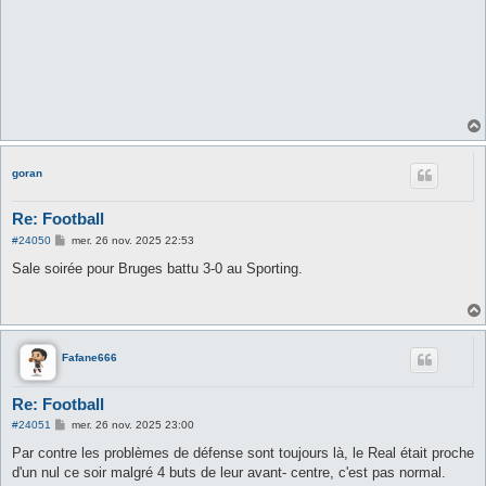
goran
Re: Football
M
#24050
mer. 26 nov. 2025 22:53
e
s
Sale soirée pour Bruges battu 3-0 au Sporting.
s
a
g
e
Fafane666
Re: Football
M
#24051
mer. 26 nov. 2025 23:00
e
s
Par contre les problèmes de défense sont toujours là, le Real était proche
s
d'un nul ce soir malgré 4 buts de leur avant- centre, c'est pas normal.
a