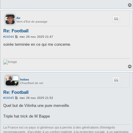
g
e
Air
Vent d'Est de passage
Re: Football
M
#24044
mer. 26 nov. 2025 21:47
e
s
soirée terminée en ce qui me concerne.
s
a
g
e
habas
Chauffard de sol
Re: Football
M
#24045
mer. 26 nov. 2025 21:52
e
s
Quel but de Vitinha une pure merveille.
s
a
g
Triple hat trick de M Bappe
e
La France est ce pays si généreux qui a permis à des générations d'immigrés
reconnaissants, d'accéder à un confort matériel, à la protection sociale, à un patrimoine