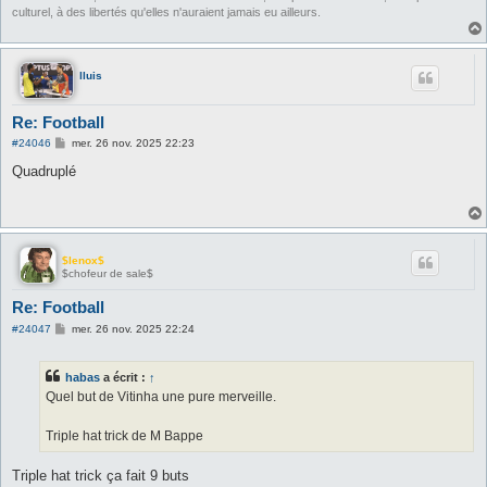
culturel, à des libertés qu'elles n'auraient jamais eu ailleurs.
lluis
Re: Football
M
#24046
mer. 26 nov. 2025 22:23
e
s
Quadruplé
s
a
g
e
$lenox$
$chofeur de sale$
Re: Football
M
#24047
mer. 26 nov. 2025 22:24
e
s
s
habas
a écrit :
↑
a
g
Quel but de Vitinha une pure merveille.
e
Triple hat trick de M Bappe
Triple hat trick ça fait 9 buts