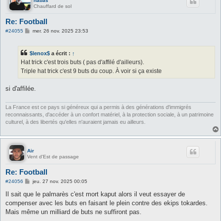
habas
Chauffard de sol
Re: Football
M
#24055
mer. 26 nov. 2025 23:53
e
s
s
$lenox$
a écrit :
↑
a
g
Hat trick c'est trois buts ( pas d'affilé d'ailleurs).
e
Triple hat trick c'est 9 buts du coup. À voir si ça existe
si d'affilée.
La France est ce pays si généreux qui a permis à des générations d'immigrés
reconnaissants, d'accéder à un confort matériel, à la protection sociale, à un patrimoine
culturel, à des libertés qu'elles n'auraient jamais eu ailleurs.
Air
Vent d'Est de passage
Re: Football
M
#24056
jeu. 27 nov. 2025 00:05
e
s
Il sait que le palmarès c'est mort kaput alors il veut essayer de
s
compenser avec les buts en faisant le plein contre des ekips tokardes.
a
g
Mais même un milliard de buts ne suffiront pas.
e