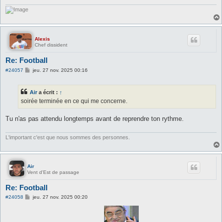
Alexis
Chef dissident
Re: Football
M
#24057
jeu. 27 nov. 2025 00:16
e
s
s
Air
a écrit :
↑
a
g
soirée terminée en ce qui me concerne.
e
Tu n'as pas attendu longtemps avant de reprendre ton rythme.
L'important c'est que nous sommes des personnes.
Air
Vent d'Est de passage
Re: Football
M
#24058
jeu. 27 nov. 2025 00:20
e
s
s
a