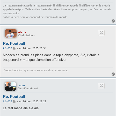
e
La magnanimité appelle la magnanimité, l'indifférence appelle l'indifférence, et le mépris
appelle le mépris. Telle est la charte des êtres libres et, pour ma part, je n'en reconnais
aucune autre
habas a écrit : crève connard de roumain de merde
Alexis
Chef dissident
Re: Football
M
#24038
mer. 26 nov. 2025 20:34
e
s
Monaco se prend les pieds dans le tapis chypriote, 2-2, c'était le
s
traquenard + manque d'ambition offensive.
a
g
e
L'important c'est que nous sommes des personnes.
habas
Chauffard de sol
Re: Football
M
#24039
mer. 26 nov. 2025 21:21
e
s
Le real mene aie aie aie
s
a