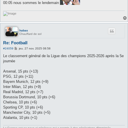
00:05 nous sommes le lendemain
g
e
habas
Chauffard de sol
Re: Football
M
#24059
jeu. 27 nov. 2025 08:58
e
s
Le classement général de la Ligue des champions 2025-2026 après la 5e
s
journée
a
g
e
Arsenal, 15 pts (+13)
PSG, 12 pts (+11)
Bayern Munich, 12 pts (+9)
Inter Milan, 12 pts (+9)
Real Madrid, 12 pts (+7)
Borussia Dortmund, 10 pts (+6)
Chelsea, 10 pts (+6)
Sporting CP, 10 pts (+6)
Manchester City, 10 pts (+5)
Atalanta, 10 pts (+1)