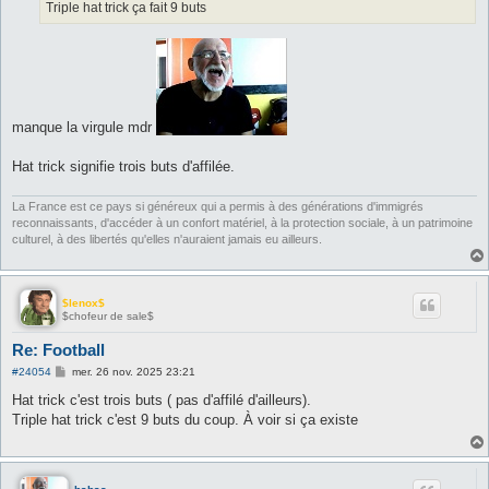
Triple hat trick ça fait 9 buts
manque la virgule mdr
Hat trick signifie trois buts d'affilée.
La France est ce pays si généreux qui a permis à des générations d'immigrés
reconnaissants, d'accéder à un confort matériel, à la protection sociale, à un patrimoine
culturel, à des libertés qu'elles n'auraient jamais eu ailleurs.
$lenox$
$chofeur de sale$
Re: Football
M
#24054
mer. 26 nov. 2025 23:21
e
s
Hat trick c'est trois buts ( pas d'affilé d'ailleurs).
s
Triple hat trick c'est 9 buts du coup. À voir si ça existe
a
g
e