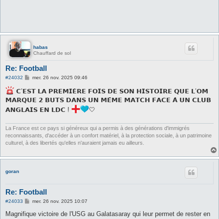
habas
Chauffard de sol
Re: Football
M
#24032
mer. 26 nov. 2025 09:46
e
s
𝗖’𝗘𝗦𝗧 𝗟𝗔 𝗣𝗥𝗘𝗠𝗜𝗘̀𝗥𝗘 𝗙𝗢𝗜𝗦 𝗗𝗘 𝗦𝗢𝗡 𝗛𝗜𝗦𝗧𝗢𝗜𝗥𝗘 𝗤𝗨𝗘 𝗟’𝗢𝗠
s
𝗠𝗔𝗥𝗤𝗨𝗘 𝟮 𝗕𝗨𝗧𝗦 𝗗𝗔𝗡𝗦 𝗨𝗡 𝗠𝗘̂𝗠𝗘 𝗠𝗔𝗧𝗖𝗛 𝗙𝗔𝗖𝗘 𝗔̀ 𝗨𝗡 𝗖𝗟𝗨𝗕
a
g
𝗔𝗡𝗚𝗟𝗔𝗜𝗦 𝗘𝗡 𝗟𝗗𝗖 !
🤍
e
La France est ce pays si généreux qui a permis à des générations d'immigrés
reconnaissants, d'accéder à un confort matériel, à la protection sociale, à un patrimoine
culturel, à des libertés qu'elles n'auraient jamais eu ailleurs.
goran
Re: Football
M
#24033
mer. 26 nov. 2025 10:07
e
s
Magnifique victoire de l'USG au Galatasaray qui leur permet de rester en
s