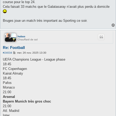
course pour le top 24.
a
g
Cela faisait 33 matchs que le Galatasaray n’avait plus perdu à domicile
e
Bruges joue un match très important au Sporting ce soir.
habas
Chauffard de sol
Re: Football
M
#24034
mer. 26 nov. 2025 13:30
e
s
UEFA Champions League - League phase
s
18:45
a
g
FC Copenhagen
e
Kairat Almaty
18:45
Pafos
Monaco
21:00
Arsenal
Bayern Munich très gros choc
21:00
Atl. Madrid
Inter