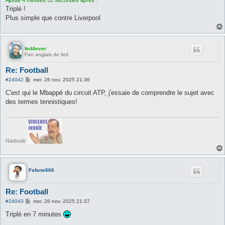
e
Triplé !
Plus simple que contre Liverpool
fed4ever
Fan anglais de fed
Re: Football
M
#24042
mer. 26 nov. 2025 21:36
e
s
C'est qui le Mbappé du circuit ATP, j'essaie de comprendre le sujet avec
s
des termes tennistiques!
a
g
e
Nadoule
Fafane666
Re: Football
M
#24043
mer. 26 nov. 2025 21:37
e
s
Triplé en 7 minutes
s
a