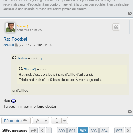
La France est ce pays si généreux qui a permis à des générations d'immigrés
reconnaissants, d'accéder à un confort matériel, à la protection sociale, à un patrimoine
culturel, à des libertés qu'elles n'auraient jamais eu ailleurs.
$lenox$
$chofeur de sale$
Re: Football
M
#24060
jeu. 27 nov. 2025 11:05
e
s
s
habas
a écrit :
↑
a
g
e
$lenox$
a écrit :
↑
Hat trick c'est trois buts ( pas d'affilé d'ailleurs).
Triple hat trick c'est 9 buts du coup. À voir si ça existe
si d'affilée.
Non
Tu vas finir par me faire douter
Répondre
Page
802
sur
897
1
800
801
802
803
804
897
Précédente
26896 messages
…
…