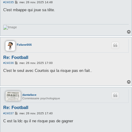
M
#24035
mer. 26 nov. 2025 14:48
e
s
C'est mbappe qui joue sa tête.
s
a
g
e
Fafane666
Re: Football
M
#24036
mer. 26 nov. 2025 17:00
e
s
C'est le seul avec Courtois qui la risque pas en fait..
s
a
g
e
dantaface
Commissaire psychologique
Re: Football
M
#24037
mer. 26 nov. 2025 17:40
e
s
C est la ldc qu il ne risque pas de gagner
s
a
g