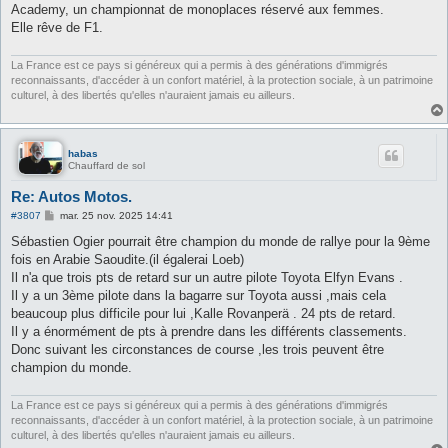
s
Academy, un championnat de monoplaces réservé aux femmes.
a
g
Elle rêve de F1.
e
La France est ce pays si généreux qui a permis à des générations d'immigrés
reconnaissants, d'accéder à un confort matériel, à la protection sociale, à un patrimoine
culturel, à des libertés qu'elles n'auraient jamais eu ailleurs.
habas
Chauffard de sol
Re: Autos Motos.
M
#3807
mar. 25 nov. 2025 14:41
e
s
Sébastien Ogier pourrait être champion du monde de rallye pour la 9ème
s
fois en Arabie Saoudite.(il égalerai Loeb)
a
g
Il n'a que trois pts de retard sur un autre pilote Toyota Elfyn Evans .
e
Il y a un 3ème pilote dans la bagarre sur Toyota aussi ,mais cela
beaucoup plus difficile pour lui ,Kalle Rovanperä . 24 pts de retard.
Il y a énormément de pts à prendre dans les différents classements.
Donc suivant les circonstances de course ,les trois peuvent être
champion du monde.
La France est ce pays si généreux qui a permis à des générations d'immigrés
reconnaissants, d'accéder à un confort matériel, à la protection sociale, à un patrimoine
culturel, à des libertés qu'elles n'auraient jamais eu ailleurs.