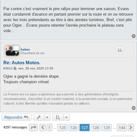
Par contre c'est vraiment le pire rallye pour terminer une saison, Evans
était condamné d'avance en partant premier sur la route et on se retrouve
avec les trois prétendants au titre à des années lumières. Bref, c'est plié
pour Ogier... Evans pourra retenter l'année prochaine le plateau sera
vide...
habas
Chauffard de sol
Re: Autos Motos.
M
#3810
ven. 28 nov. 2025 17:05
e
s
Ogier a gagné la dernière étape .
s
Toujours champion virtuel.
a
g
e
La France est ce pays si généreux qui a permis à des générations d'immigrés
reconnaissants, d'accéder à un confort matériel, à la protection sociale, à un patrimoine
culturel, à des libertés qu'elles n'auraient jamais eu ailleurs.
Répondre
Page
127
sur
144
1
125
126
127
128
129
144
Précédente
S
4297 messages
…
…