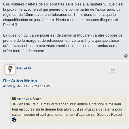
s
Ces voitures d'effets de sol sont très sensibles à la hauteur vu que c'est
s
la proximité avec le sol qui génère une bonne partie de l'appui aéro. La
a
g
règle est de 10mm avec une tolérance de 1mm, donc en pratique la
e
disqualification se joue à 9mm. Norris a eu deux mesures illégales et
Piastri 3.
La question qui va se poser est de savoir si McLaren va être obligée de
prendre de la marge et de rehausser leur voiture. Il y a quelque chose
qu'ils n'avaient pas prévu visiblement et ils ne s'en sont rendus compte
qu'en toute fin de course.
Fafane666
Re: Autos Motos.
M
#3800
dim. 23 nov. 2025 19:45
e
s
s
$lenox$
a écrit :
↑
a
g
Je viens de lire que max verstappen s'est amusé a prendre le meilleur
e
tour en course sur le dernier tour alors qu'il est d'usage de ralentir pour
saluer l'équipe et qu'il avait énormément d'avance sur Georges Russel