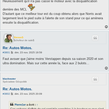
Heureusement qu'il n'a pas cassé le moteur avec la disqualification
derrière des MCL
D'autant que ce meilleur tour est du coup obtenu alors que Norris avait
largement levé le pied suite à l'alerte de son stand pour ce qui amènera
ensuite la disqualification.
$lenox$
$chofeur de sale$
Re: Autos Motos.
M
#3801
dim. 23 nov. 2025 19:59
e
s
Faut avouer que j'aime moins Verstappen depuis sa saison 2020 et son
s
ultra domination. Mais sur cette année la, face aux 2 bulots...
a
g
e
blackwater
Spécialiste Géopolitik
Re: Autos Motos.
M
#3802
dim. 23 nov. 2025 20:09
e
s
s
Pierre1er
a écrit :
↑
a
g