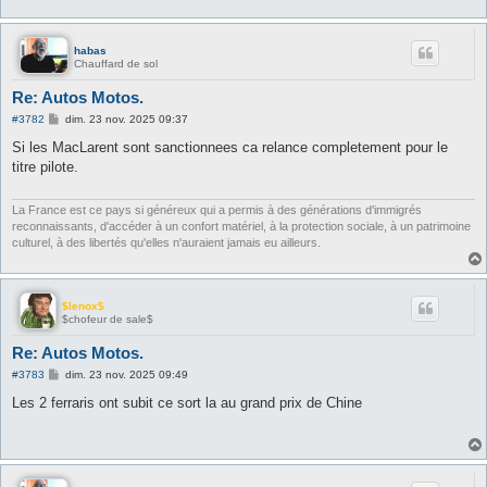
habas
Chauffard de sol
Re: Autos Motos.
M
#3782
dim. 23 nov. 2025 09:37
e
s
Si les MacLarent sont sanctionnees ca relance completement pour le
s
titre pilote.
a
g
e
La France est ce pays si généreux qui a permis à des générations d'immigrés
reconnaissants, d'accéder à un confort matériel, à la protection sociale, à un patrimoine
culturel, à des libertés qu'elles n'auraient jamais eu ailleurs.
$lenox$
$chofeur de sale$
Re: Autos Motos.
M
#3783
dim. 23 nov. 2025 09:49
e
s
Les 2 ferraris ont subit ce sort la au grand prix de Chine
s
a
g
e