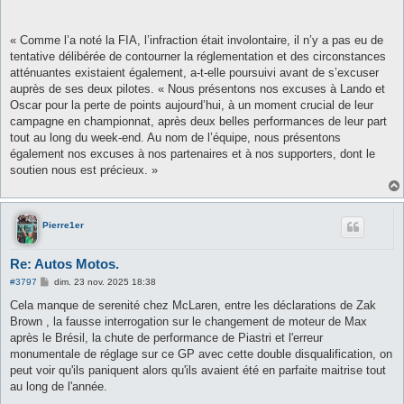
« Comme l’a noté la FIA, l’infraction était involontaire, il n’y a pas eu de
tentative délibérée de contourner la réglementation et des circonstances
atténuantes existaient également, a-t-elle poursuivi avant de s’excuser
auprès de ses deux pilotes. « Nous présentons nos excuses à Lando et
Oscar pour la perte de points aujourd’hui, à un moment crucial de leur
campagne en championnat, après deux belles performances de leur part
tout au long du week-end. Au nom de l’équipe, nous présentons
également nos excuses à nos partenaires et à nos supporters, dont le
soutien nous est précieux. »
Pierre1er
Re: Autos Motos.
M
#3797
dim. 23 nov. 2025 18:38
e
s
Cela manque de serenité chez McLaren, entre les déclarations de Zak
s
Brown , la fausse interrogation sur le changement de moteur de Max
a
g
après le Brésil, la chute de performance de Piastri et l'erreur
e
monumentale de réglage sur ce GP avec cette double disqualification, on
peut voir qu'ils paniquent alors qu'ils avaient été en parfaite maitrise tout
au long de l'année.