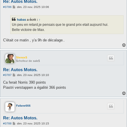
Re: Autos Motos.
M
#3786
dim. 23 nov. 2025 10:06
e
s
s
habas
a écrit :
↑
a
g
Un peu en retard,je pensais que le grand prix etait aujourd hui.
e
Belle victoire de Max.
C'était ce matin , y'a 9h de décalage..
$lenox$
$chofeur de sale$
Re: Autos Motos.
M
#3787
dim. 23 nov. 2025 10:10
e
s
Ca ferait Norris 390 points
s
Piastri verstappen a égalité 366 points
a
g
e
Fafane666
Re: Autos Motos.
M
#3788
dim. 23 nov. 2025 10:15
e