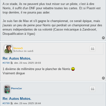
A ce stade, ils ne peuvent plus tout miser sur un pilote, c'est à dire
Norris, il suffit d'un DNF pour rebattre toutes les cartes. Et si Piastri est
trop derrière, il ne pourra pas aider.
Je suis fan de Max et s'il gagne le championnat, ce serait épique, mais
j'aurais un peu de peine pour Norris qui perdrait un championnat pour des
erreurs indépendantes de sa volonté (Casse mécanique à Zandvoort,
Disqualification à Vgas)
$lenox$
$chofeur de sale$
Re: Autos Motos.
M
#3798
dim. 23 nov. 2025 19:03
e
s
1 dixième de millimètre pour le plancher de Norris
s
Vraiment dingue
a
g
e
Pierre1er
Re: Autos Motos.
M
#3799
dim. 23 nov. 2025 19:44
e