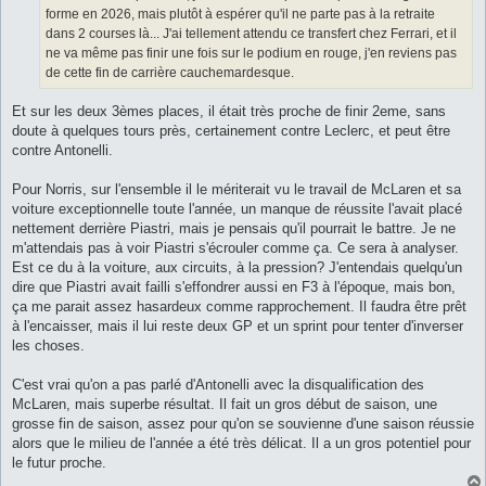
forme en 2026, mais plutôt à espérer qu'il ne parte pas à la retraite
dans 2 courses là... J'ai tellement attendu ce transfert chez Ferrari, et il
ne va même pas finir une fois sur le podium en rouge, j'en reviens pas
de cette fin de carrière cauchemardesque.
Et sur les deux 3èmes places, il était très proche de finir 2eme, sans
doute à quelques tours près, certainement contre Leclerc, et peut être
contre Antonelli.
Pour Norris, sur l'ensemble il le mériterait vu le travail de McLaren et sa
voiture exceptionnelle toute l'année, un manque de réussite l'avait placé
nettement derrière Piastri, mais je pensais qu'il pourrait le battre. Je ne
m'attendais pas à voir Piastri s'écrouler comme ça. Ce sera à analyser.
Est ce du à la voiture, aux circuits, à la pression? J'entendais quelqu'un
dire que Piastri avait failli s'effondrer aussi en F3 à l'époque, mais bon,
ça me parait assez hasardeux comme rapprochement. Il faudra être prêt
à l'encaisser, mais il lui reste deux GP et un sprint pour tenter d'inverser
les choses.
C'est vrai qu'on a pas parlé d'Antonelli avec la disqualification des
McLaren, mais superbe résultat. Il fait un gros début de saison, une
grosse fin de saison, assez pour qu'on se souvienne d'une saison réussie
alors que le milieu de l'année a été très délicat. Il a un gros potentiel pour
le futur proche.