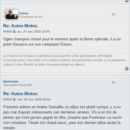
habas
Chauffard de sol
Re: Autos Motos.
M
#3808
jeu. 27 nov. 2025 21:05
e
s
Ogier champion virtuel pour le moment après la 8ème spéciale, il a un
s
point d'avance sur son coéquipier Ewans.
a
g
e
La France est ce pays si généreux qui a permis à des générations d'immigrés
reconnaissants, d'accéder à un confort matériel, à la protection sociale, à un patrimoine
culturel, à des libertés qu'elles n'auraient jamais eu ailleurs.
blackwater
Spécialiste Géopolitik
Re: Autos Motos.
M
#3809
ven. 28 nov. 2025 09:44
e
s
Première édition en Arabie Saoudite, le rallye est plutôt sympa, y a eu
s
pas mal d'ajouts intéressants ces dernières années. On a un trio de
a
g
pilotes qui n'ont jamais gagné en tête, j'espère que Fourmaux va ouvrir
e
son compteur. Tänak est chaud aussi, pour son dernier rallye avant la
retraite.