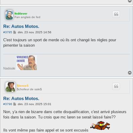
fed4ever
Fan anglais de fed
Re: Autos Motos.
M
#3795
dim. 23 nov. 2025 14:56
e
s
C'est toujours un sport de merde où ils ont changé les règles pour
s
pimenter la saison
a
g
e
Nadoule
$lenox$
$chofeur de sale$
Re: Autos Motos.
M
#3796
dim. 23 nov. 2025 15:01
e
s
Non, y'a rien de bizarre dans cette disqualification, c'est arrivé plusieurs
s
fois dans la saison. Tu crois que mc laren se serait laissé faire??
a
g
e
Ils vont même pas faire appel et se sont excusés