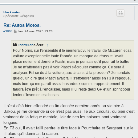
blackwater
Spécialiste Géopolitik
Re: Autos Motos.
M
#3804
lun. 24 nov. 2025 13:23
e
s
s
Pierre1er
a écrit :
↑
a
g
Pour Norris, sur l'ensemble il le mériterait vu le travail de McLaren et sa
e
voiture exceptionnelle toute l'année, un manque de réussite l'avait
placé nettement derrière Piastri, mais je pensais qu'il pourrait le battre.
Je ne m'attendais pas à voir Piastri s'écrouler comme ça. Ce sera à
analyser. Est ce du à la voiture, aux circuits, à la pression? J'entendais
quelqu'un dire que Piastri avait failli s'effondrer aussi en F3 à l'époque,
mais bon, ça me parait assez hasardeux comme rapprochement. Il
faudra être prêt à l'encaisser, mais il lui reste deux GP et un sprint pour
tenter d'inverser les choses.
Il s'est déjà bien effondré en fin d'année dernière après sa victoire à
Bakou, je me demande si ce n'est pas aussi lié aux circuits, ou bien c'est
vraiment de la fatigue mentale, l'air de rien les saisons sont vraiment
longues.
En F3 oui, il avait failli perdre le titre face à Pourchaire et Sargeant sur le
fil alors qu'il dominait la saison.