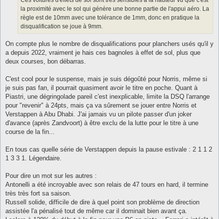
Ces voitures d'effets de sol sont très sensibles à la hauteur vu que c'est
e
la proximité avec le sol qui génère une bonne partie de l'appui aéro. La
règle est de 10mm avec une tolérance de 1mm, donc en pratique la
disqualification se joue à 9mm.
On compte plus le nombre de disqualifications pour planchers usés qu'il y
a depuis 2022, vraiment je hais ces bagnoles à effet de sol, plus que
deux courses, bon débarras.
C'est cool pour le suspense, mais je suis dégoûté pour Norris, même si
je suis pas fan, il pourrait quasiment avoir le titre en poche. Quant à
Piastri, une dégringolade pareil c'est inexplicable, limite la DSQ l'arrange
pour "revenir" à 24pts, mais ça va sûrement se jouer entre Norris et
Verstappen à Abu Dhabi. J'ai jamais vu un pilote passer d'un joker
d'avance (après Zandvoort) à être exclu de la lutte pour le titre à une
course de la fin...
En tous cas quelle série de Verstappen depuis la pause estivale : 2 1 1 2
1 3 3 1. Légendaire.
Pour dire un mot sur les autres :
Antonelli a été incroyable avec son relais de 47 tours en hard, il termine
très très fort sa saison.
Russell solide, difficile de dire à quel point son problème de direction
assistée l'a pénalisé tout de même car il dominait bien avant ça.