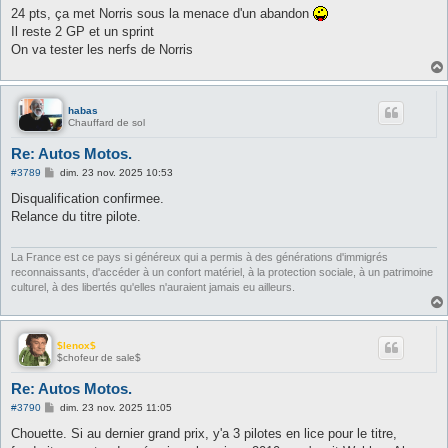
s
24 pts, ça met Norris sous la menace d'un abandon
s
Il reste 2 GP et un sprint
a
g
On va tester les nerfs de Norris
e
habas
Chauffard de sol
Re: Autos Motos.
M
#3789
dim. 23 nov. 2025 10:53
e
s
Disqualification confirmee.
s
Relance du titre pilote.
a
g
e
La France est ce pays si généreux qui a permis à des générations d'immigrés
reconnaissants, d'accéder à un confort matériel, à la protection sociale, à un patrimoine
culturel, à des libertés qu'elles n'auraient jamais eu ailleurs.
$lenox$
$chofeur de sale$
Re: Autos Motos.
M
#3790
dim. 23 nov. 2025 11:05
e
s
Chouette. Si au dernier grand prix, y'a 3 pilotes en lice pour le titre,
s