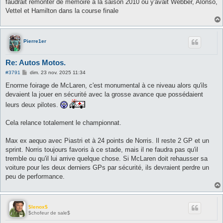
faudrait remonter de mémoire a la saison 2010 ou y'avait Webber, Alonso,
a
g
Vettel et Hamilton dans la course finale
e
Pierre1er
Re: Autos Motos.
M
#3791
dim. 23 nov. 2025 11:34
e
s
Enorme foirage de McLaren, c'est monumental à ce niveau alors qu'ils
s
devaient la jouer en sécurité avec la grosse avance que possédaient
a
g
leurs deux pilotes.
e
Cela relance totalement le championnat.
Max ex aequo avec Piastri et à 24 points de Norris. Il reste 2 GP et un
sprint. Norris toujours favoris à ce stade, mais il ne faudra pas qu'il
tremble ou qu'il lui arrive quelque chose. Si McLaren doit rehausser sa
voiture pour les deux derniers GPs par sécurité, ils devraient perdre un
peu de performance.
$lenox$
$chofeur de sale$