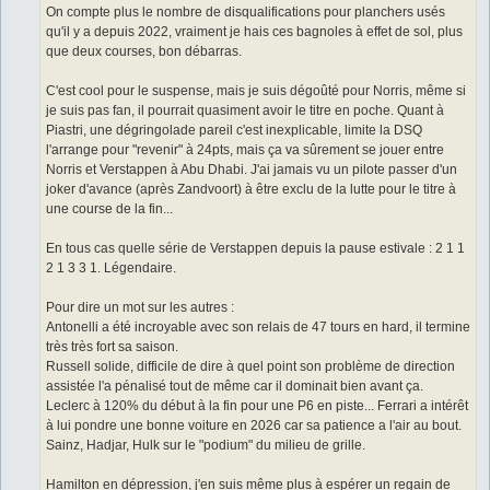
On compte plus le nombre de disqualifications pour planchers usés
qu'il y a depuis 2022, vraiment je hais ces bagnoles à effet de sol, plus
que deux courses, bon débarras.
C'est cool pour le suspense, mais je suis dégoûté pour Norris, même si
je suis pas fan, il pourrait quasiment avoir le titre en poche. Quant à
Piastri, une dégringolade pareil c'est inexplicable, limite la DSQ
l'arrange pour "revenir" à 24pts, mais ça va sûrement se jouer entre
Norris et Verstappen à Abu Dhabi. J'ai jamais vu un pilote passer d'un
joker d'avance (après Zandvoort) à être exclu de la lutte pour le titre à
une course de la fin...
En tous cas quelle série de Verstappen depuis la pause estivale : 2 1 1
2 1 3 3 1. Légendaire.
Pour dire un mot sur les autres :
Antonelli a été incroyable avec son relais de 47 tours en hard, il termine
très très fort sa saison.
Russell solide, difficile de dire à quel point son problème de direction
assistée l'a pénalisé tout de même car il dominait bien avant ça.
Leclerc à 120% du début à la fin pour une P6 en piste... Ferrari a intérêt
à lui pondre une bonne voiture en 2026 car sa patience a l'air au bout.
Sainz, Hadjar, Hulk sur le "podium" du milieu de grille.
Hamilton en dépression, j'en suis même plus à espérer un regain de