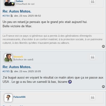
habas
Chauffard de sol
Re: Autos Motos.
M
#3784
dim. 23 nov. 2025 09:52
e
s
Un peu en retard,je pensais que le grand prix etait aujourd hui.
s
Belle victoire de Max.
a
g
e
La France est ce pays si généreux qui a permis à des générations d'immigrés
reconnaissants, d'accéder à un confort matériel, à la protection sociale, à un patrimoine
culturel, à des libertés qu'elles n'auraient jamais eu ailleurs.
$lenox$
$chofeur de sale$
Re: Autos Motos.
M
#3785
dim. 23 nov. 2025 10:05
e
s
J'ai bugué aussi en voyant le résultat ce matin alors que ça se passe aux
s
USA . Le gp a eu lieu un samedi là bas, bizarre
a
g
e
Fafane666