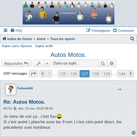
Forum tennis
Le forum des passionnés de tennis
FAQ
S’enregistrer
Connexion
Index du forum
Autre
Tous les sports
Sujets sans réponse
Sujets actifs
e
Autos Motos.
c
h
Rechercher
Recherche a
Répondre
e
Page
127
sur
144
1
125
126
127
128
129
144
Précédente
S
4297 messages
…
…
r
c
Fafane666
h
e
Re: Autos Motos.
r
M
#3781
dim. 23 nov. 2025 09:00
e
s
Je viens de voir ça , c'est fou
s
Si c'est avéré ( planche sous les 9 mm ) c'est zéro point direct, les
a
g
précédents sont nombreux
e