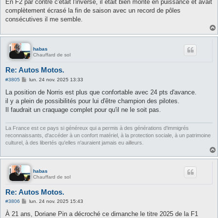
En F2 par contre c'était l'inverse, il était bien monté en puissance et avait
complètement écrasé la fin de saison avec un record de pôles
consécutives il me semble.
habas
Chauffard de sol
Re: Autos Motos.
M
#3805
lun. 24 nov. 2025 13:33
e
s
La position de Norris est plus que confortable avec 24 pts d'avance.
s
il y a plein de possibilités pour lui d'être champion des pilotes.
a
g
Il faudrait un craquage complet pour qu'il ne le soit pas.
e
La France est ce pays si généreux qui a permis à des générations d'immigrés
reconnaissants, d'accéder à un confort matériel, à la protection sociale, à un patrimoine
culturel, à des libertés qu'elles n'auraient jamais eu ailleurs.
habas
Chauffard de sol
Re: Autos Motos.
M
#3806
lun. 24 nov. 2025 15:43
e
s
À 21 ans, Doriane Pin a décroché ce dimanche le titre 2025 de la F1