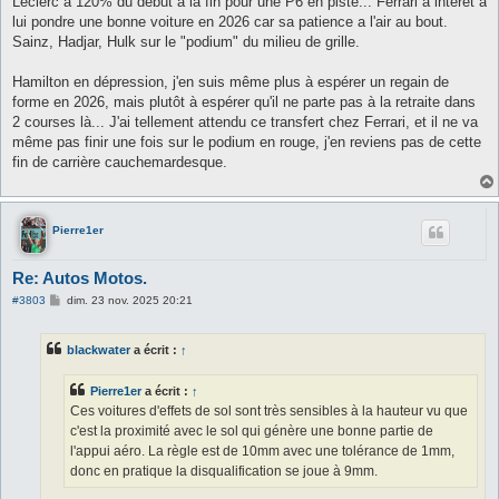
Leclerc à 120% du début à la fin pour une P6 en piste... Ferrari a intérêt à
lui pondre une bonne voiture en 2026 car sa patience a l'air au bout.
Sainz, Hadjar, Hulk sur le "podium" du milieu de grille.
Hamilton en dépression, j'en suis même plus à espérer un regain de
forme en 2026, mais plutôt à espérer qu'il ne parte pas à la retraite dans
2 courses là... J'ai tellement attendu ce transfert chez Ferrari, et il ne va
même pas finir une fois sur le podium en rouge, j'en reviens pas de cette
fin de carrière cauchemardesque.
Pierre1er
Re: Autos Motos.
M
#3803
dim. 23 nov. 2025 20:21
e
s
s
blackwater
a écrit :
↑
a
g
e
Pierre1er
a écrit :
↑
Ces voitures d'effets de sol sont très sensibles à la hauteur vu que
c'est la proximité avec le sol qui génère une bonne partie de
l'appui aéro. La règle est de 10mm avec une tolérance de 1mm,
donc en pratique la disqualification se joue à 9mm.