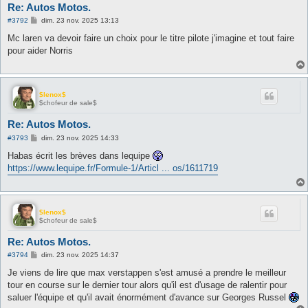
Re: Autos Motos.
M
#3792
dim. 23 nov. 2025 13:13
e
s
Mc laren va devoir faire un choix pour le titre pilote j'imagine et tout faire
s
pour aider Norris
a
g
e
$lenox$
$chofeur de sale$
Re: Autos Motos.
M
#3793
dim. 23 nov. 2025 14:33
e
s
Habas écrit les brèves dans lequipe
s
https://www.lequipe.fr/Formule-1/Articl ... os/1611719
a
g
e
$lenox$
$chofeur de sale$
Re: Autos Motos.
M
#3794
dim. 23 nov. 2025 14:37
e
s
Je viens de lire que max verstappen s'est amusé a prendre le meilleur
s
tour en course sur le dernier tour alors qu'il est d'usage de ralentir pour
a
g
saluer l'équipe et qu'il avait énormément d'avance sur Georges Russel
e