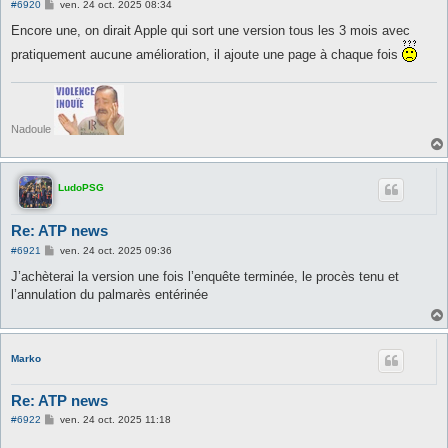
M
#6920
ven. 24 oct. 2025 08:34
e
s
Encore une, on dirait Apple qui sort une version tous les 3 mois avec
s
a
pratiquement aucune amélioration, il ajoute une page à chaque fois
g
e
Nadoule
LudoPSG
Re: ATP news
M
#6921
ven. 24 oct. 2025 09:36
e
s
J’achèterai la version une fois l’enquête terminée, le procès tenu et
s
l’annulation du palmarès entérinée
a
g
e
Marko
Re: ATP news
M
#6922
ven. 24 oct. 2025 11:18
e
s