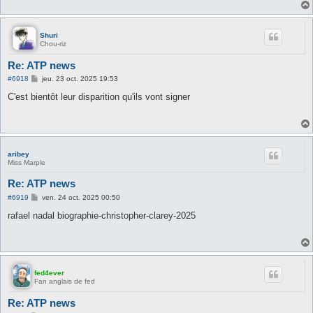
g
e
Shuri
Chou-riz
Re: ATP news
M
#6918
jeu. 23 oct. 2025 19:53
e
s
C'est bientôt leur disparition qu'ils vont signer
s
a
g
e
aribey
Miss Marple
Re: ATP news
M
#6919
ven. 24 oct. 2025 00:50
e
s
rafael nadal biographie-christopher-clarey-2025
s
a
g
e
fed4ever
Fan anglais de fed
Re: ATP news