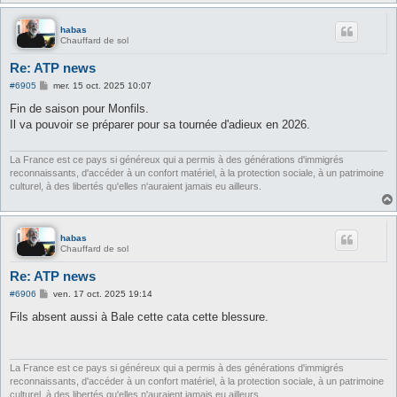
habas
Chauffard de sol
Re: ATP news
M
#6905
mer. 15 oct. 2025 10:07
e
s
Fin de saison pour Monfils.
s
Il va pouvoir se préparer pour sa tournée d'adieux en 2026.
a
g
e
La France est ce pays si généreux qui a permis à des générations d'immigrés
reconnaissants, d'accéder à un confort matériel, à la protection sociale, à un patrimoine
culturel, à des libertés qu'elles n'auraient jamais eu ailleurs.
habas
Chauffard de sol
Re: ATP news
M
#6906
ven. 17 oct. 2025 19:14
e
s
Fils absent aussi à Bale cette cata cette blessure.
s
a
g
e
La France est ce pays si généreux qui a permis à des générations d'immigrés
reconnaissants, d'accéder à un confort matériel, à la protection sociale, à un patrimoine
culturel, à des libertés qu'elles n'auraient jamais eu ailleurs.