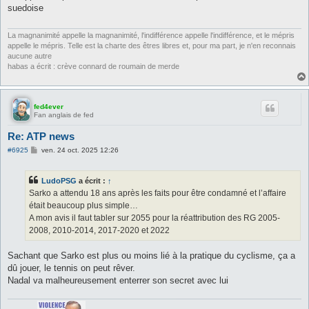
s
suedoise
a
g
e
La magnanimité appelle la magnanimité, l'indifférence appelle l'indifférence, et le mépris
appelle le mépris. Telle est la charte des êtres libres et, pour ma part, je n'en reconnais
aucune autre
habas a écrit : crève connard de roumain de merde
fed4ever
Fan anglais de fed
Re: ATP news
M
#6925
ven. 24 oct. 2025 12:26
e
s
s
LudoPSG
a écrit :
↑
a
g
Sarko a attendu 18 ans après les faits pour être condamné et l’affaire
e
était beaucoup plus simple…
A mon avis il faut tabler sur 2055 pour la réattribution des RG 2005-
2008, 2010-2014, 2017-2020 et 2022
Sachant que Sarko est plus ou moins lié à la pratique du cyclisme, ça a
dû jouer, le tennis on peut rêver.
Nadal va malheureusement enterrer son secret avec lui