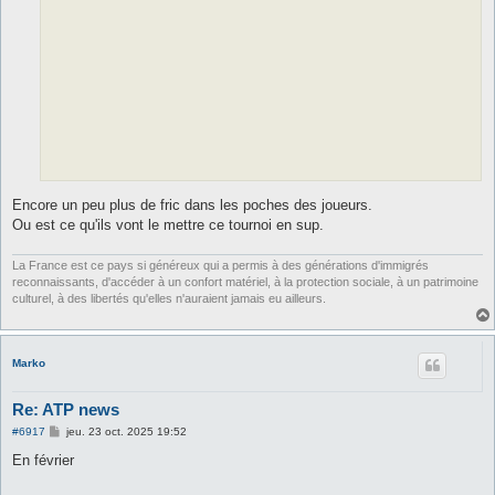
Encore un peu plus de fric dans les poches des joueurs.
Ou est ce qu'ils vont le mettre ce tournoi en sup.
La France est ce pays si généreux qui a permis à des générations d'immigrés
reconnaissants, d'accéder à un confort matériel, à la protection sociale, à un patrimoine
culturel, à des libertés qu'elles n'auraient jamais eu ailleurs.
Marko
Re: ATP news
M
#6917
jeu. 23 oct. 2025 19:52
e
s
En février
s
a