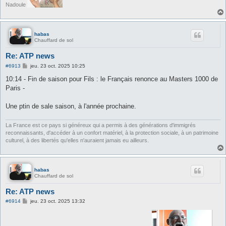
Nadoule
habas
Chauffard de sol
Re: ATP news
M
#6913
jeu. 23 oct. 2025 10:25
e
s
10:14 - Fin de saison pour Fils : le Français renonce au Masters 1000 de
s
Paris -
a
g
e
Une ptin de sale saison, à l'année prochaine.
La France est ce pays si généreux qui a permis à des générations d'immigrés
reconnaissants, d'accéder à un confort matériel, à la protection sociale, à un patrimoine
culturel, à des libertés qu'elles n'auraient jamais eu ailleurs.
habas
Chauffard de sol
Re: ATP news
M
#6914
jeu. 23 oct. 2025 13:32
e
s
s
a