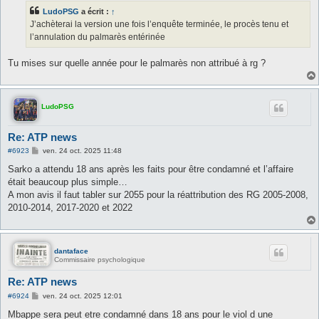
s
LudoPSG
a écrit :
↑
a
g
J’achèterai la version une fois l’enquête terminée, le procès tenu et
e
l’annulation du palmarès entérinée
Tu mises sur quelle année pour le palmarès non attribué à rg ?
LudoPSG
Re: ATP news
M
#6923
ven. 24 oct. 2025 11:48
e
s
Sarko a attendu 18 ans après les faits pour être condamné et l’affaire
s
était beaucoup plus simple…
a
g
A mon avis il faut tabler sur 2055 pour la réattribution des RG 2005-2008,
e
2010-2014, 2017-2020 et 2022
dantaface
Commissaire psychologique
Re: ATP news
M
#6924
ven. 24 oct. 2025 12:01
e
s
Mbappe sera peut etre condamné dans 18 ans pour le viol d une