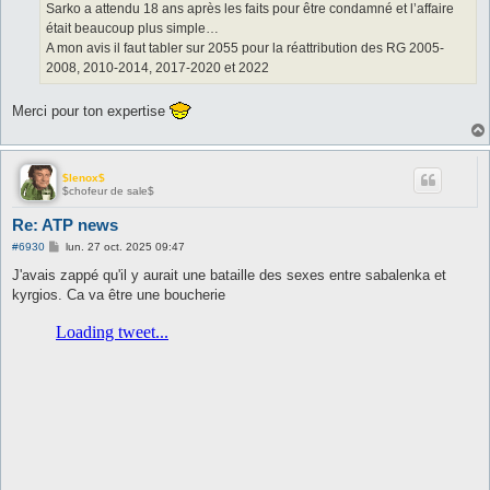
g
Sarko a attendu 18 ans après les faits pour être condamné et l’affaire
e
était beaucoup plus simple…
A mon avis il faut tabler sur 2055 pour la réattribution des RG 2005-
2008, 2010-2014, 2017-2020 et 2022
Merci pour ton expertise
$lenox$
$chofeur de sale$
Re: ATP news
M
#6930
lun. 27 oct. 2025 09:47
e
s
J'avais zappé qu'il y aurait une bataille des sexes entre sabalenka et
s
kyrgios. Ca va être une boucherie
a
g
e