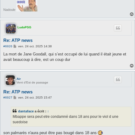
Nadoule
LudoPSG
Re: ATP news
M
#6926
ven. 24 oct. 2025 14:38
e
s
La mort de Jane Goodall, qui s’est occupé de lui quand il était jeune et
s
avait beaucoup à dire, est un coup dur
a
g
e
Air
Vent d'Est de passage
Re: ATP news
M
#6927
ven. 24 oct. 2025 15:47
e
s
s
dantaface
a écrit :
↑
a
g
Mbappe sera peut etre condamné dans 18 ans pour le viol d une
e
suedoise
son palmarès n'aura peut être pas bougé dans 18 ans