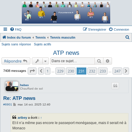
Forum tennis
Le forum des passionnés de tennis
FAQ
S’enregistrer
Connexion
Index du forum
Tennis
Tennis masculin
Sujets sans réponse
Sujets actifs
e
ATP news
c
h
Rechercher
Recherche a
Répondre
e
Page
231
sur
247
1
229
230
231
232
233
247
Précédente
S
7408 messages
…
…
r
c
habas
h
Chauffard de sol
e
Re: ATP news
r
M
#6901
mar. 14 oct. 2025 12:40
e
s
s
aribey
a écrit :
↑
a
g
Et il n’a même pas encore le passeport monégasque, mais il serait né à
e
Monaco