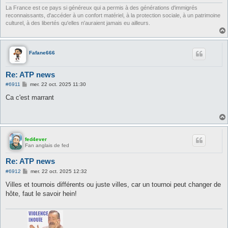
e
La France est ce pays si généreux qui a permis à des générations d'immigrés
reconnaissants, d'accéder à un confort matériel, à la protection sociale, à un patrimoine
culturel, à des libertés qu'elles n'auraient jamais eu ailleurs.
Fafane666
Re: ATP news
M
#6911
mer. 22 oct. 2025 11:30
e
s
Ca c'est marrant
s
a
g
e
fed4ever
Fan anglais de fed
Re: ATP news
M
#6912
mer. 22 oct. 2025 12:32
e
s
Villes et tournois différents ou juste villes, car un tournoi peut changer de
s
hôte, faut le savoir hein!
a
g
e