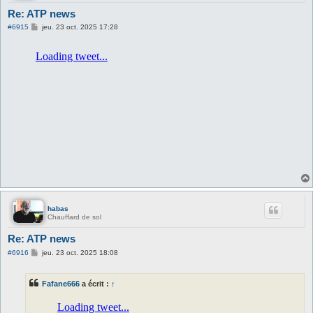
Re: ATP news
M
#6915
jeu. 23 oct. 2025 17:28
e
s
s
a
g
e
habas
Chauffard de sol
Re: ATP news
M
#6916
jeu. 23 oct. 2025 18:08
e
s
s
Fafane666
a écrit :
↑
a
g
e