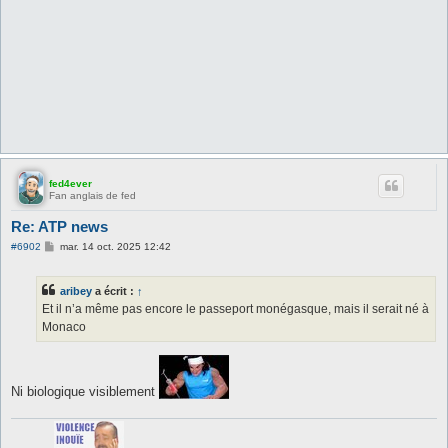
fed4ever
Fan anglais de fed
Re: ATP news
M
#6902
mar. 14 oct. 2025 12:42
e
s
s
aribey
a écrit :
↑
a
g
Et il n’a même pas encore le passeport monégasque, mais il serait né à
e
Monaco
Ni biologique visiblement