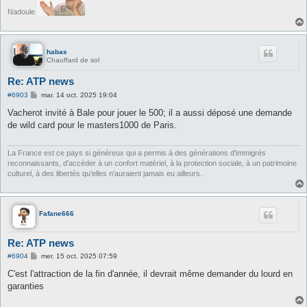
Nadoule
habas
Chauffard de sol
Re: ATP news
M
#6903
mar. 14 oct. 2025 19:04
e
s
Vacherot invité à Bale pour jouer le 500; il a aussi déposé une demande
s
de wild card pour le masters1000 de Paris.
a
g
e
La France est ce pays si généreux qui a permis à des générations d'immigrés
reconnaissants, d'accéder à un confort matériel, à la protection sociale, à un patrimoine
culturel, à des libertés qu'elles n'auraient jamais eu ailleurs.
Fafane666
Re: ATP news
M
#6904
mer. 15 oct. 2025 07:59
e
s
C'est l'attraction de la fin d'année, il devrait même demander du lourd en
s
garanties
a
g
e