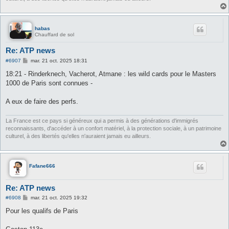
habas
Chauffard de sol
Re: ATP news
M
#6907
mar. 21 oct. 2025 18:31
e
s
18:21 - Rinderknech, Vacherot, Atmane : les wild cards pour le Masters
s
1000 de Paris sont connues -
a
g
e
A eux de faire des perfs.
La France est ce pays si généreux qui a permis à des générations d'immigrés
reconnaissants, d'accéder à un confort matériel, à la protection sociale, à un patrimoine
culturel, à des libertés qu'elles n'auraient jamais eu ailleurs.
Fafane666
Re: ATP news
M
#6908
mar. 21 oct. 2025 19:32
e
s
Pour les qualifs de Paris
s
a
g