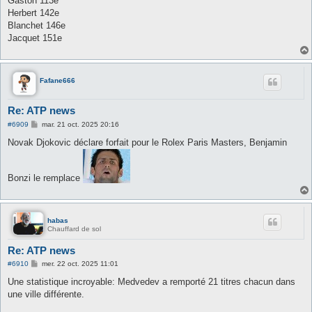
Gaston 113e
e
Herbert 142e
Blanchet 146e
Jacquet 151e
Fafane666
Re: ATP news
M
#6909
mar. 21 oct. 2025 20:16
e
s
Novak Djokovic déclare forfait pour le Rolex Paris Masters, Benjamin
s
a
g
e
Bonzi le remplace
habas
Chauffard de sol
Re: ATP news
M
#6910
mer. 22 oct. 2025 11:01
e
s
Une statistique incroyable: Medvedev a remporté 21 titres chacun dans
s
une ville différente.
a
g