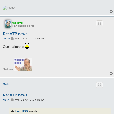
fed4ever
Fan anglais de fed
Re: ATP news
M
#6928
ven. 24 oct. 2025 15:50
e
s
Quel palmares
s
a
g
e
Nadoule
Marko
Re: ATP news
M
#6929
ven. 24 oct. 2025 16:12
e
s
s
LudoPSG
a écrit :
↑
a