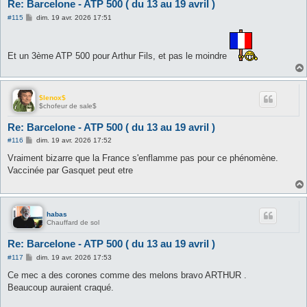
Re: Barcelone - ATP 500 ( du 13 au 19 avril )
M
#115
dim. 19 avr. 2026 17:51
e
s
s
a
Et un 3ème ATP 500 pour Arthur Fils, et pas le moindre
g
e
$lenox$
$chofeur de sale$
Re: Barcelone - ATP 500 ( du 13 au 19 avril )
M
#116
dim. 19 avr. 2026 17:52
e
s
Vraiment bizarre que la France s'enflamme pas pour ce phénomène.
s
Vaccinée par Gasquet peut etre
a
g
e
habas
Chauffard de sol
Re: Barcelone - ATP 500 ( du 13 au 19 avril )
M
#117
dim. 19 avr. 2026 17:53
e
s
Ce mec a des corones comme des melons bravo ARTHUR .
s
Beaucoup auraient craqué.
a
g
e