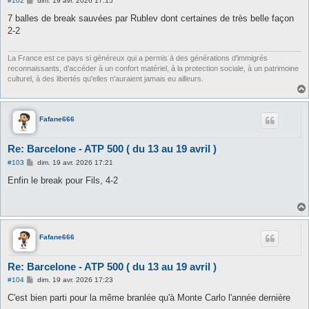
#102
dim. 19 avr. 2026 17:15
e
s
7 balles de break sauvées par Rublev dont certaines de très belle façon
s
2-2
a
g
e
La France est ce pays si généreux qui a permis à des générations d'immigrés
reconnaissants, d'accéder à un confort matériel, à la protection sociale, à un patrimoine
culturel, à des libertés qu'elles n'auraient jamais eu ailleurs.
Fafane666
Re: Barcelone - ATP 500 ( du 13 au 19 avril )
M
#103
dim. 19 avr. 2026 17:21
e
s
Enfin le break pour Fils, 4-2
s
a
g
e
Fafane666
Re: Barcelone - ATP 500 ( du 13 au 19 avril )
M
#104
dim. 19 avr. 2026 17:23
e
s
C'est bien parti pour la même branlée qu'à Monte Carlo l'année dernière
s