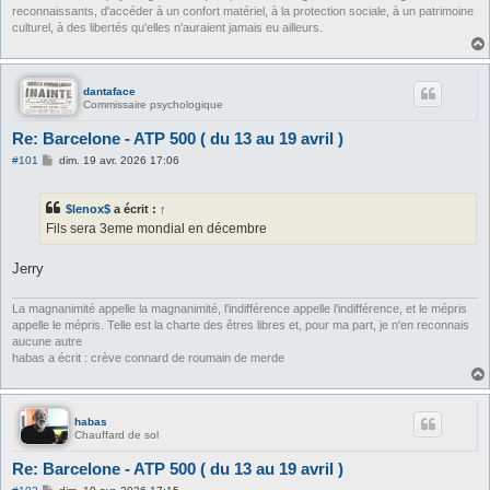
reconnaissants, d'accéder à un confort matériel, à la protection sociale, à un patrimoine
culturel, à des libertés qu'elles n'auraient jamais eu ailleurs.
dantaface
Commissaire psychologique
Re: Barcelone - ATP 500 ( du 13 au 19 avril )
M
#101
dim. 19 avr. 2026 17:06
e
s
s
$lenox$
a écrit :
↑
a
g
Fils sera 3eme mondial en décembre
e
Jerry
La magnanimité appelle la magnanimité, l'indifférence appelle l'indifférence, et le mépris
appelle le mépris. Telle est la charte des êtres libres et, pour ma part, je n'en reconnais
aucune autre
habas a écrit : crève connard de roumain de merde
habas
Chauffard de sol
Re: Barcelone - ATP 500 ( du 13 au 19 avril )
M