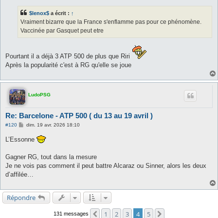
s
s
$lenox$
a écrit :
↑
a
g
Vraiment bizarre que la France s'enflamme pas pour ce phénomène.
e
Vaccinée par Gasquet peut etre
Pourtant il a déjà 3 ATP 500 de plus que Riri
Après la popularité c'est à RG qu'elle se joue
LudoPSG
Re: Barcelone - ATP 500 ( du 13 au 19 avril )
M
#120
dim. 19 avr. 2026 18:10
e
s
L’Essonne
s
a
g
Gagner RG, tout dans la mesure
e
Je ne vois pas comment il peut battre Alcaraz ou Sinner, alors les deux
d’affilée…
Répondre
1
2
3
4
5
Précédente
Suivante
131 messages