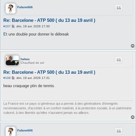
Fafane666
Re: Barcelone - ATP 500 ( du 13 au 19 avril )
M
#107
dim. 19 avr. 2026 17:30
e
s
Et une double pour donner le débreak
s
a
g
e
habas
Chauffard de sol
Re: Barcelone - ATP 500 ( du 13 au 19 avril )
M
#108
dim. 19 avr. 2026 17:31
e
s
beau craquage ptin de tennis.
s
a
g
e
La France est ce pays si généreux qui a permis à des générations d'immigrés
reconnaissants, d'accéder à un confort matériel, à la protection sociale, à un patrimoine
culturel, à des libertés qu'elles n'auraient jamais eu ailleurs.
Fafane666