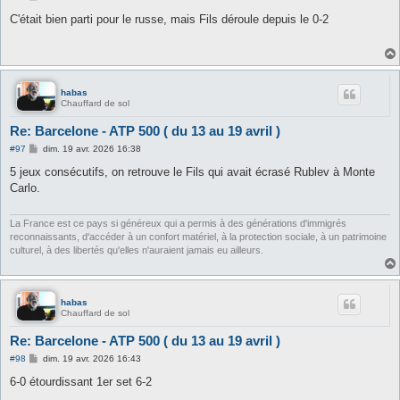
e
s
C'était bien parti pour le russe, mais Fils déroule depuis le 0-2
s
a
g
e
habas
Chauffard de sol
Re: Barcelone - ATP 500 ( du 13 au 19 avril )
M
#97
dim. 19 avr. 2026 16:38
e
s
5 jeux consécutifs, on retrouve le Fils qui avait écrasé Rublev à Monte
s
Carlo.
a
g
e
La France est ce pays si généreux qui a permis à des générations d'immigrés
reconnaissants, d'accéder à un confort matériel, à la protection sociale, à un patrimoine
culturel, à des libertés qu'elles n'auraient jamais eu ailleurs.
habas
Chauffard de sol
Re: Barcelone - ATP 500 ( du 13 au 19 avril )
M
#98
dim. 19 avr. 2026 16:43
e
s
6-0 étourdissant 1er set 6-2
s