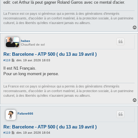
edit: cet Arthur là peut gagner Roland Garros avec ce mental d'acier.
La France est ce pays si généreux qui a permis à des générations d'immigrés
reconnaissants, d'accéder à un confort matériel, à la protection sociale, à un patrimoine
culturel, à des libertés qu'elles n'auraient jamais eu ailleurs.
habas
Chauffard de sol
Re: Barcelone - ATP 500 ( du 13 au 19 avril )
M
#118
dim. 19 avr. 2026 18:03
e
s
Il est N1 Français.
s
Pour un long moment je pense.
a
g
e
La France est ce pays si généreux qui a permis à des générations d'immigrés
reconnaissants, d'accéder à un confort matériel, à la protection sociale, à un patrimoine
culturel, à des libertés qu'elles n'auraient jamais eu ailleurs.
Fafane666
Re: Barcelone - ATP 500 ( du 13 au 19 avril )
M
#119
dim. 19 avr. 2026 18:04
e