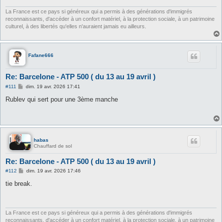
La France est ce pays si généreux qui a permis à des générations d'immigrés
reconnaissants, d'accéder à un confort matériel, à la protection sociale, à un patrimoine
culturel, à des libertés qu'elles n'auraient jamais eu ailleurs.
Fafane666
Re: Barcelone - ATP 500 ( du 13 au 19 avril )
M
#111
dim. 19 avr. 2026 17:41
e
s
Rublev qui sert pour une 3ème manche
s
a
g
e
habas
Chauffard de sol
Re: Barcelone - ATP 500 ( du 13 au 19 avril )
M
#112
dim. 19 avr. 2026 17:46
e
s
tie break.
s
a
g
e
La France est ce pays si généreux qui a permis à des générations d'immigrés
reconnaissants, d'accéder à un confort matériel, à la protection sociale, à un patrimoine