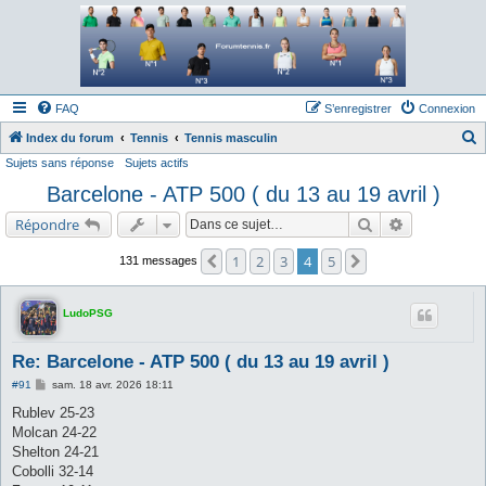
Forum tennis
Le forum des passionnés de tennis
FAQ
S’enregistrer
Connexion
Index du forum
Tennis
Tennis masculin
Sujets sans réponse
Sujets actifs
e
Barcelone - ATP 500 ( du 13 au 19 avril )
c
h
Rechercher
Recherche a
Répondre
e
1
2
3
4
5
Précédente
Suivante
131 messages
r
c
LudoPSG
h
e
Re: Barcelone - ATP 500 ( du 13 au 19 avril )
r
M
#91
sam. 18 avr. 2026 18:11
e
s
Rublev 25-23
s
Molcan 24-22
a
g
Shelton 24-21
e
Cobolli 32-14