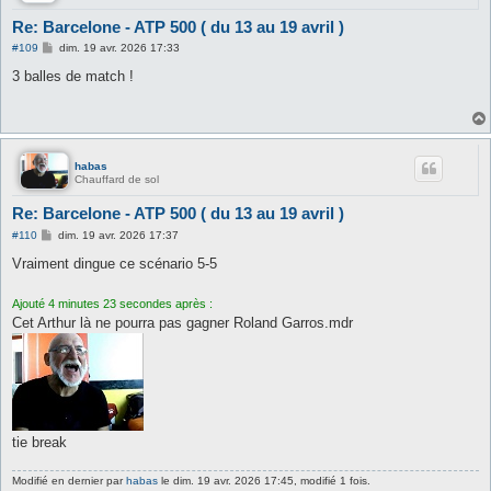
Re: Barcelone - ATP 500 ( du 13 au 19 avril )
M
#109
dim. 19 avr. 2026 17:33
e
s
3 balles de match !
s
a
g
e
habas
Chauffard de sol
Re: Barcelone - ATP 500 ( du 13 au 19 avril )
M
#110
dim. 19 avr. 2026 17:37
e
s
Vraiment dingue ce scénario 5-5
s
a
g
Ajouté 4 minutes 23 secondes après :
e
Cet Arthur là ne pourra pas gagner Roland Garros.mdr
tie break
Modifié en dernier par
habas
le dim. 19 avr. 2026 17:45, modifié 1 fois.