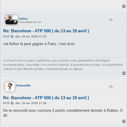
a
g
e
habas
Chauffard de sol
Re: Barcelone - ATP 500 ( du 13 au 19 avril )
M
#105
dim. 19 avr. 2026 17:25
e
s
cet Arthur là peut gagner à Paris, c'est écrit.
s
a
g
e
La France est ce pays si généreux qui a permis à des générations d'immigrés
reconnaissants, d'accéder à un confort matériel, à la protection sociale, à un patrimoine
culturel, à des libertés qu'elles n'auraient jamais eu ailleurs.
Fafane666
Re: Barcelone - ATP 500 ( du 13 au 19 avril )
M
#106
dim. 19 avr. 2026 17:29
e
s
De la nervosité pour conclure,3 points complètement donnés à Rublev, 0-
s
40
a
g
e