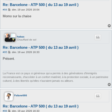
Re: Barcelone - ATP 500 ( du 13 au 19 avril )
M
#94
dim. 19 avr. 2026 16:04
e
s
Momo sur la chaise
s
a
g
e
habas
Chauffard de sol
Re: Barcelone - ATP 500 ( du 13 au 19 avril )
M
#95
dim. 19 avr. 2026 16:33
e
s
Présent.
s
a
g
e
La France est ce pays si généreux qui a permis à des générations d'immigrés
reconnaissants, d'accéder à un confort matériel, à la protection sociale, à un patrimoine
culturel, à des libertés qu'elles n'auraient jamais eu ailleurs.
Fafane666
Re: Barcelone - ATP 500 ( du 13 au 19 avril )
M
#96
dim. 19 avr. 2026 16:33