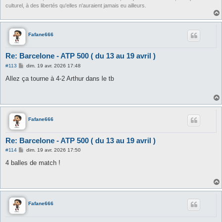
culturel, à des libertés qu'elles n'auraient jamais eu ailleurs.
Fafane666
Re: Barcelone - ATP 500 ( du 13 au 19 avril )
M
#113
dim. 19 avr. 2026 17:48
e
s
Allez ça tourne à 4-2 Arthur dans le tb
s
a
g
e
Fafane666
Re: Barcelone - ATP 500 ( du 13 au 19 avril )
M
#114
dim. 19 avr. 2026 17:50
e
s
4 balles de match !
s
a
g
e
Fafane666