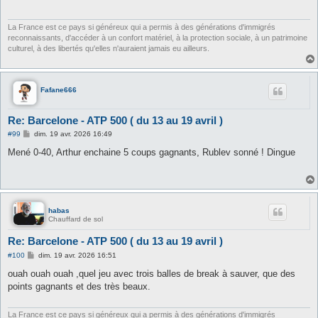
a
g
e
La France est ce pays si généreux qui a permis à des générations d'immigrés
reconnaissants, d'accéder à un confort matériel, à la protection sociale, à un patrimoine
culturel, à des libertés qu'elles n'auraient jamais eu ailleurs.
Fafane666
Re: Barcelone - ATP 500 ( du 13 au 19 avril )
M
#99
dim. 19 avr. 2026 16:49
e
s
Mené 0-40, Arthur enchaine 5 coups gagnants, Rublev sonné ! Dingue
s
a
g
e
habas
Chauffard de sol
Re: Barcelone - ATP 500 ( du 13 au 19 avril )
M
#100
dim. 19 avr. 2026 16:51
e
s
ouah ouah ouah ,quel jeu avec trois balles de break à sauver, que des
s
points gagnants et des très beaux.
a
g
e
La France est ce pays si généreux qui a permis à des générations d'immigrés