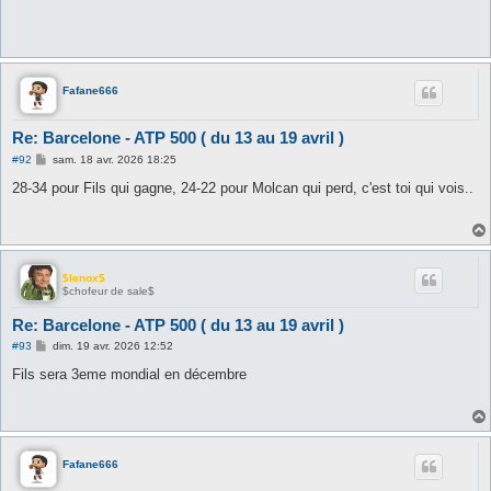
Fafane666
Re: Barcelone - ATP 500 ( du 13 au 19 avril )
M
#92
sam. 18 avr. 2026 18:25
e
s
28-34 pour Fils qui gagne, 24-22 pour Molcan qui perd, c'est toi qui vois..
s
a
g
e
$lenox$
$chofeur de sale$
Re: Barcelone - ATP 500 ( du 13 au 19 avril )
M
#93
dim. 19 avr. 2026 12:52
e
s
Fils sera 3eme mondial en décembre
s
a
g
e
Fafane666