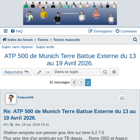
Forum tennis
Le forum des passionnés de tennis
FAQ
S’enregistrer
Connexion
Index du forum
Tennis
Tennis masculin
Sujets sans réponse
Sujets actifs
e
ATP 500 de Munich Terre Battue Externe du 13
c
au 19 Avril 2026.
h
e
Rechercher
Recherche a
Répondre
r
1
2
Précédente
32 messages
c
h
Fafane666
e
r
Re: ATP 500 de Munich Terre Battue Externe du 13 au
19 Avril 2026.
M
#31
dim. 19 avr. 2026 15:11
e
s
Shelton remporte son premier gros titre sur terre 6-2 7-5
s
Plus gros titre d'un américain sur TB depuis ... Rome 2002 et Agassi
a