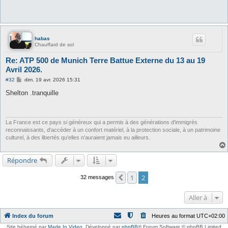
habas
Chauffard de sol
Re: ATP 500 de Munich Terre Battue Externe du 13 au 19
Avril 2026.
M
#32
dim. 19 avr. 2026 15:31
e
s
Shelton .tranquille
s
a
g
e
La France est ce pays si généreux qui a permis à des générations d'immigrés
reconnaissants, d'accéder à un confort matériel, à la protection sociale, à un patrimoine
culturel, à des libertés qu'elles n'auraient jamais eu ailleurs.
Répondre
1
2
Précédente
32 messages
Aller à
Index du forum
Heures au format
UTC+02:00
Site hébergé par
Made In Video
,
Développé par
phpBB
® Forum Software © phpBB Limited