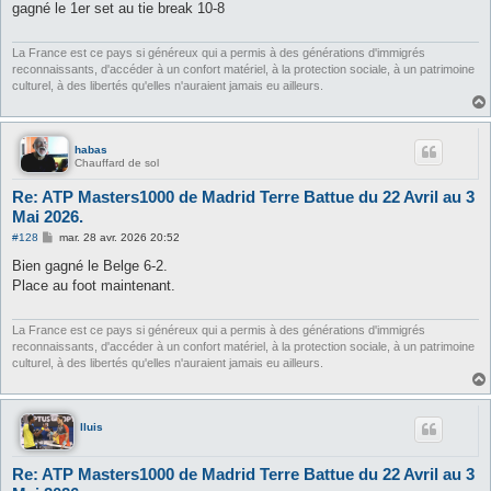
gagné le 1er set au tie break 10-8
a
g
e
La France est ce pays si généreux qui a permis à des générations d'immigrés
reconnaissants, d'accéder à un confort matériel, à la protection sociale, à un patrimoine
culturel, à des libertés qu'elles n'auraient jamais eu ailleurs.
habas
Chauffard de sol
Re: ATP Masters1000 de Madrid Terre Battue du 22 Avril au 3
Mai 2026.
M
#128
mar. 28 avr. 2026 20:52
e
s
Bien gagné le Belge 6-2.
s
Place au foot maintenant.
a
g
e
La France est ce pays si généreux qui a permis à des générations d'immigrés
reconnaissants, d'accéder à un confort matériel, à la protection sociale, à un patrimoine
culturel, à des libertés qu'elles n'auraient jamais eu ailleurs.
lluis
Re: ATP Masters1000 de Madrid Terre Battue du 22 Avril au 3