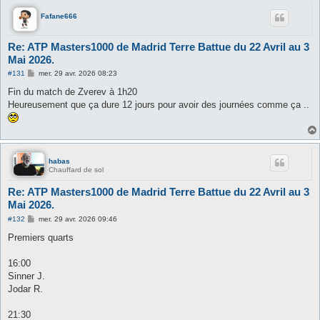
Fafane666
Re: ATP Masters1000 de Madrid Terre Battue du 22 Avril au 3
Mai 2026.
M
#131
mer. 29 avr. 2026 08:23
e
s
Fin du match de Zverev à 1h20
s
Heureusement que ça dure 12 jours pour avoir des journées comme ça ..
a
g
e
habas
Chauffard de sol
Re: ATP Masters1000 de Madrid Terre Battue du 22 Avril au 3
Mai 2026.
M
#132
mer. 29 avr. 2026 09:46
e
s
Premiers quarts
s
a
g
16:00
e
Sinner J.
Jodar R.
21:30