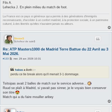
Fils A.
Lehecka J. En plein milieu du match de foot.
La France est ce pays si généreux qui a permis à des générations d'immigrés
reconnaissants, d'accéder à un confort matériel, à la protection sociale, à un patrimoine
culturel, à des libertés qu'elles n'auraient jamais eu ailleurs.
$lenox$
$chofeur de sale$
Re: ATP Masters1000 de Madrid Terre Battue du 22 Avril au 3
Mai 2026.
M
#133
mer. 29 avr. 2026 10:31
e
s
s
habas
a écrit :
↑
a
g
perdu ce tie break alors qu'il menait 3-1 dommage.
e
Tsitsipas avait 2 balles de match sur le service adverse...
Ruud se plaît à Madrid, si yavait pas sinner, je le voyais bien conserver
son titre
Match qui a du faire mouiller aribey