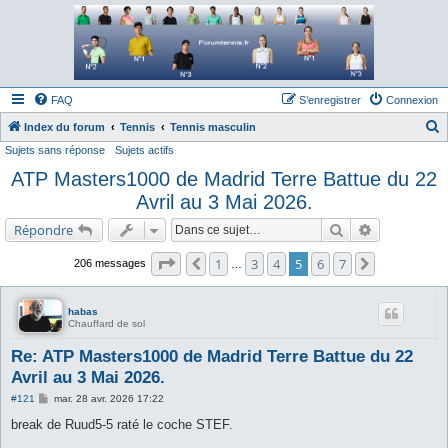
Forum tennis
Le forum des passionnés de tennis
FAQ
S’enregistrer
Connexion
Index du forum
Tennis
Tennis masculin
Sujets sans réponse
Sujets actifs
e
ATP Masters1000 de Madrid Terre Battue du 22
c
Avril au 3 Mai 2026.
h
e
Rechercher
Recherche a
Répondre
r
Page
5
sur
7
1
3
4
5
6
7
Précédente
Suivante
206 messages
…
c
h
habas
e
Chauffard de sol
r
Re: ATP Masters1000 de Madrid Terre Battue du 22
Avril au 3 Mai 2026.
M
#121
mar. 28 avr. 2026 17:22
e
s
break de Ruud5-5 raté le coche STEF.
s
a