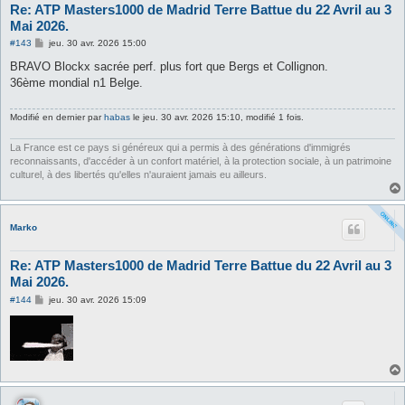
Re: ATP Masters1000 de Madrid Terre Battue du 22 Avril au 3
Mai 2026.
M
#143
jeu. 30 avr. 2026 15:00
e
s
BRAVO Blockx sacrée perf. plus fort que Bergs et Collignon.
s
36ème mondial n1 Belge.
a
g
e
Modifié en dernier par
habas
le jeu. 30 avr. 2026 15:10, modifié 1 fois.
La France est ce pays si généreux qui a permis à des générations d'immigrés
reconnaissants, d'accéder à un confort matériel, à la protection sociale, à un patrimoine
culturel, à des libertés qu'elles n'auraient jamais eu ailleurs.
Marko
Re: ATP Masters1000 de Madrid Terre Battue du 22 Avril au 3
Mai 2026.
M
#144
jeu. 30 avr. 2026 15:09
e
s
s
a
g
e