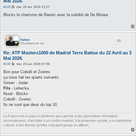
Mai 2026.
M
#129
mar. 28 avr. 2026 21:27
e
s
Blockx le charisme de Raonic avec la solidité de De Minaur.
s
a
g
e
habas
Chauffard de sol
Re: ATP Masters1000 de Madrid Terre Battue du 22 Avril au 3
Mai 2026.
M
#130
mer. 29 avr. 2026 07:59
e
s
Bon pour Cobolli et Zverev.
s
ça nous fait les quarts suivants.
a
g
Sinner - Jodar
e
Fils
- Lehecka
Ruud - Blockx
Cobolli - Zverev.
Ils ne sont que deux du top 10.
La France est ce pays si généreux qui a permis à des générations d'immigrés
reconnaissants, d'accéder à un confort matériel, à la protection sociale, à un patrimoine
culturel, à des libertés qu'elles n'auraient jamais eu ailleurs.