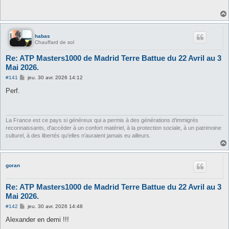
a
g
e
habas
Chauffard de sol
Re: ATP Masters1000 de Madrid Terre Battue du 22 Avril au 3
Mai 2026.
M
#141
jeu. 30 avr. 2026 14:12
e
s
Perf.
s
a
g
e
La France est ce pays si généreux qui a permis à des générations d'immigrés
reconnaissants, d'accéder à un confort matériel, à la protection sociale, à un patrimoine
culturel, à des libertés qu'elles n'auraient jamais eu ailleurs.
goran
Re: ATP Masters1000 de Madrid Terre Battue du 22 Avril au 3
Mai 2026.
M
#142
jeu. 30 avr. 2026 14:48
e
s
Alexander en demi !!!
s