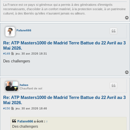
e
La France est ce pays si généreux qui a permis à des générations d'immigrés
reconnaissants, d'accéder à un confort matériel, à la protection sociale, à un patrimoine
culturel, à des libertés qu'elles n'auraient jamais eu ailleurs.
Fafane666
Re: ATP Masters1000 de Madrid Terre Battue du 22 Avril au 3
Mai 2026.
M
#149
jeu. 30 avr. 2026 18:31
e
s
Des challengers
s
a
g
e
habas
Chauffard de sol
Re: ATP Masters1000 de Madrid Terre Battue du 22 Avril au 3
Mai 2026.
M
#150
jeu. 30 avr. 2026 18:46
e
s
s
Fafane666
a écrit :
↑
a
g
Des challengers
e