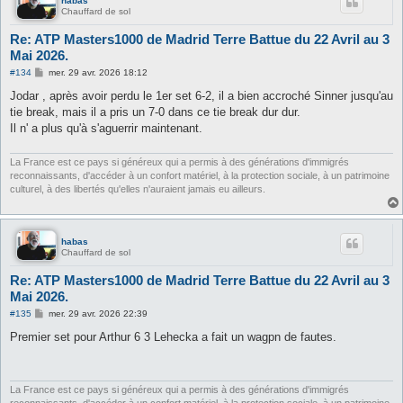
habas
Chauffard de sol
Re: ATP Masters1000 de Madrid Terre Battue du 22 Avril au 3
Mai 2026.
M
#134
mer. 29 avr. 2026 18:12
e
s
Jodar , après avoir perdu le 1er set 6-2, il a bien accroché Sinner jusqu'au
s
tie break, mais il a pris un 7-0 dans ce tie break dur dur.
a
g
Il n' a plus qu'à s'aguerrir maintenant.
e
La France est ce pays si généreux qui a permis à des générations d'immigrés
reconnaissants, d'accéder à un confort matériel, à la protection sociale, à un patrimoine
culturel, à des libertés qu'elles n'auraient jamais eu ailleurs.
habas
Chauffard de sol
Re: ATP Masters1000 de Madrid Terre Battue du 22 Avril au 3
Mai 2026.
M
#135
mer. 29 avr. 2026 22:39
e
s
Premier set pour Arthur 6 3 Lehecka a fait un wagpn de fautes.
s
a
g
e
La France est ce pays si généreux qui a permis à des générations d'immigrés
reconnaissants, d'accéder à un confort matériel, à la protection sociale, à un patrimoine