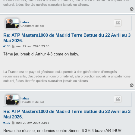
culturel, à des libertés qu'elles n'auraient jamais eu ailleurs.
habas
Chauffard de sol
Re: ATP Masters1000 de Madrid Terre Battue du 22 Avril au 3
Mai 2026.
M
#136
mer. 29 avr. 2026 23:05
e
s
7ème jeu break d 'Arthur 4-3 come on baby.
s
a
g
e
La France est ce pays si généreux qui a permis à des générations d'immigrés
reconnaissants, d'accéder à un confort matériel, à la protection sociale, à un patrimoine
culturel, à des libertés qu'elles n'auraient jamais eu ailleurs.
habas
Chauffard de sol
Re: ATP Masters1000 de Madrid Terre Battue du 22 Avril au 3
Mai 2026.
M
#137
mer. 29 avr. 2026 23:17
e
s
Revanche réussie, en demies contre Sinner. 6-3 6-4 bravo ARTHUR.
s