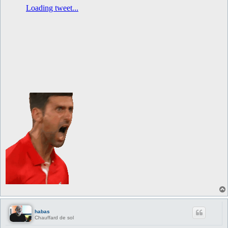
a
g
e
habas
Chauffard de sol