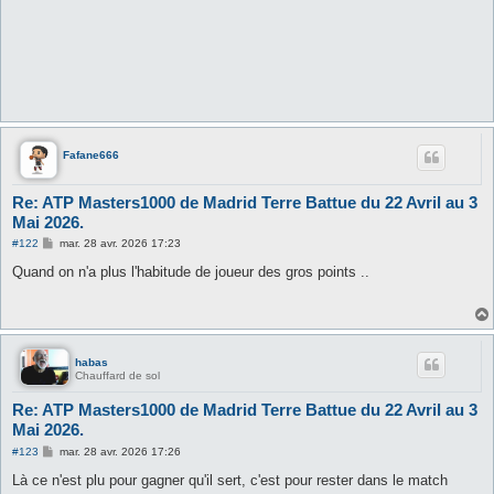
Fafane666
Re: ATP Masters1000 de Madrid Terre Battue du 22 Avril au 3
Mai 2026.
M
#122
mar. 28 avr. 2026 17:23
e
s
Quand on n'a plus l'habitude de joueur des gros points ..
s
a
g
e
habas
Chauffard de sol
Re: ATP Masters1000 de Madrid Terre Battue du 22 Avril au 3
Mai 2026.
M
#123
mar. 28 avr. 2026 17:26
e
s
Là ce n'est plu pour gagner qu'il sert, c'est pour rester dans le match
s