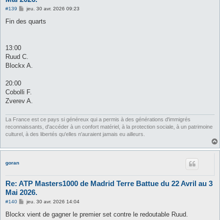
M
#139
jeu. 30 avr. 2026 09:23
e
s
Fin des quarts
s
a
g
e
13:00
Ruud C.
Blockx A.
20:00
Cobolli F.
Zverev A.
La France est ce pays si généreux qui a permis à des générations d'immigrés
reconnaissants, d'accéder à un confort matériel, à la protection sociale, à un patrimoine
culturel, à des libertés qu'elles n'auraient jamais eu ailleurs.
goran
Re: ATP Masters1000 de Madrid Terre Battue du 22 Avril au 3
Mai 2026.
M
#140
jeu. 30 avr. 2026 14:04
e
s
Blockx vient de gagner le premier set contre le redoutable Ruud.
s