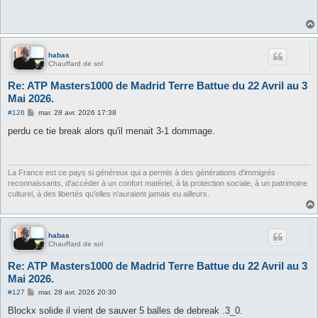
s
a
g
e
habas
Chauffard de sol
Re: ATP Masters1000 de Madrid Terre Battue du 22 Avril au 3
Mai 2026.
M
#126
mar. 28 avr. 2026 17:38
e
s
perdu ce tie break alors qu'il menait 3-1 dommage.
s
a
g
e
La France est ce pays si généreux qui a permis à des générations d'immigrés
reconnaissants, d'accéder à un confort matériel, à la protection sociale, à un patrimoine
culturel, à des libertés qu'elles n'auraient jamais eu ailleurs.
habas
Chauffard de sol
Re: ATP Masters1000 de Madrid Terre Battue du 22 Avril au 3
Mai 2026.
M
#127
mar. 28 avr. 2026 20:30
e
s
Blockx solide il vient de sauver 5 balles de debreak .3_0.
s