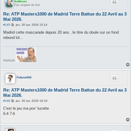
fed4ever
Fan anglais de fed
Re: ATP Masters1000 de Madrid Terre Battue du 22 Avril au 3
Mai 2026.
M
#145
jeu. 30 avr. 2026 15:14
e
s
Madrid cette mascarade depuis 20 ans...le titre du doule sur un fond
s
rebond lol...
a
g
e
Nadoule
Fafane666
Re: ATP Masters1000 de Madrid Terre Battue du 22 Avril au 3
Mai 2026.
M
#146
jeu. 30 avr. 2026 16:19
e
s
C'est le jeu ma pov' lucette
s
6-4 7-6
a
g
e