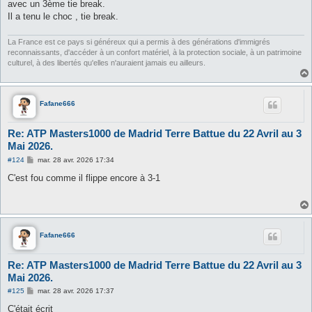
avec un 3ème tie break.
a
g
Il a tenu le choc , tie break.
e
La France est ce pays si généreux qui a permis à des générations d'immigrés
reconnaissants, d'accéder à un confort matériel, à la protection sociale, à un patrimoine
culturel, à des libertés qu'elles n'auraient jamais eu ailleurs.
Fafane666
Re: ATP Masters1000 de Madrid Terre Battue du 22 Avril au 3
Mai 2026.
M
#124
mar. 28 avr. 2026 17:34
e
s
C'est fou comme il flippe encore à 3-1
s
a
g
e
Fafane666
Re: ATP Masters1000 de Madrid Terre Battue du 22 Avril au 3
Mai 2026.
M
#125
mar. 28 avr. 2026 17:37
e
s
C'était écrit