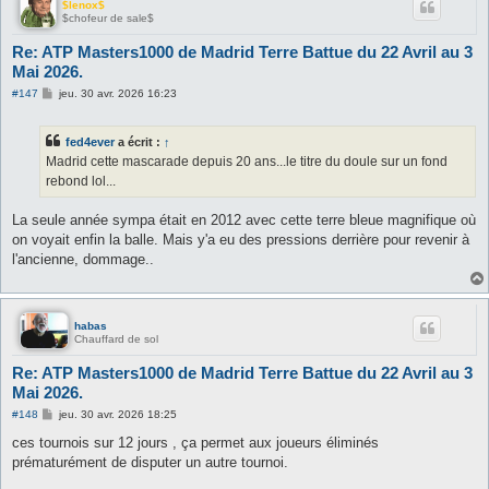
$lenox$
$chofeur de sale$
Re: ATP Masters1000 de Madrid Terre Battue du 22 Avril au 3
Mai 2026.
M
#147
jeu. 30 avr. 2026 16:23
e
s
s
fed4ever
a écrit :
↑
a
g
Madrid cette mascarade depuis 20 ans...le titre du doule sur un fond
e
rebond lol...
La seule année sympa était en 2012 avec cette terre bleue magnifique où
on voyait enfin la balle. Mais y'a eu des pressions derrière pour revenir à
l'ancienne, dommage..
habas
Chauffard de sol
Re: ATP Masters1000 de Madrid Terre Battue du 22 Avril au 3
Mai 2026.
M
#148
jeu. 30 avr. 2026 18:25
e
s
ces tournois sur 12 jours , ça permet aux joueurs éliminés
s
prématurément de disputer un autre tournoi.
a
g