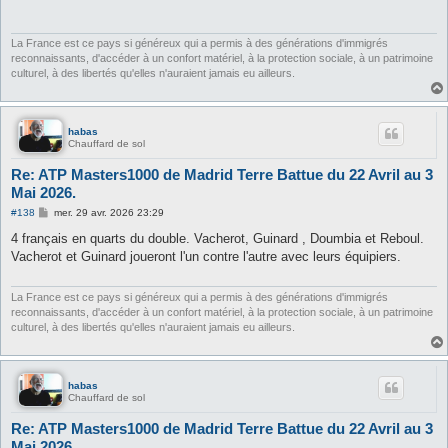
a
g
e
La France est ce pays si généreux qui a permis à des générations d'immigrés
reconnaissants, d'accéder à un confort matériel, à la protection sociale, à un patrimoine
culturel, à des libertés qu'elles n'auraient jamais eu ailleurs.
habas
Chauffard de sol
Re: ATP Masters1000 de Madrid Terre Battue du 22 Avril au 3
Mai 2026.
M
#138
mer. 29 avr. 2026 23:29
e
s
4 français en quarts du double. Vacherot, Guinard , Doumbia et Reboul.
s
Vacherot et Guinard joueront l'un contre l'autre avec leurs équipiers.
a
g
e
La France est ce pays si généreux qui a permis à des générations d'immigrés
reconnaissants, d'accéder à un confort matériel, à la protection sociale, à un patrimoine
culturel, à des libertés qu'elles n'auraient jamais eu ailleurs.
habas
Chauffard de sol
Re: ATP Masters1000 de Madrid Terre Battue du 22 Avril au 3
Mai 2026.