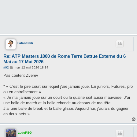
Fafane666
Re: ATP Masters 1000 de Rome Terre Battue Externe du 6
Mai au 17 Mai 2026.
M
#92
mar. 12 mai 2026 18:34
e
s
Pas content Zverev
s
a
g
" « C’est le pire court sur lequel j’aie jamais joué. En juniors, Futures, pro
e
ou en entraînement »
« Je n’ai jamais joué sur un court où la qualité soit aussi mauvaise. J’ai
une balle de match et la balle rebondit au-dessus de ma tête.
J’ai une balle de break et la balle glisse. Aujourd’hui, j’aurais dû gagner
en deux sets »
LudoPSG