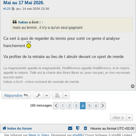
Mai au 17 Mai 2026.
M
#120
jeu. 14 mai 2026 23:36
e
s
s
habas
a écrit :
↑
a
g
mais au tennis , il n'y a qu'un seul gagnant.
e
Ca sert à quoi de regarder du tennis pour sortir ce genre d analyse
franchement
Va profiter de ta retraite au lieu de t abrutir devant ce sport de merde
La magnanimité appelle la magnanimité, l'indifférence appelle l'indifférence, et le mépris
appelle le mépris. Telle est la charte des êtres libres et, pour ma part, je n'en reconnais
aucune autre
habas a écrit : crève connard de roumain de merde
Répondre
1
2
3
4
5
6
Précédente
Suivante
166 messages
Aller à
Index du forum
Heures au format
UTC+02:00
Site hébergé par
Made In Video
,
Développé par
phpBB
® Forum Software © phpBB Limited