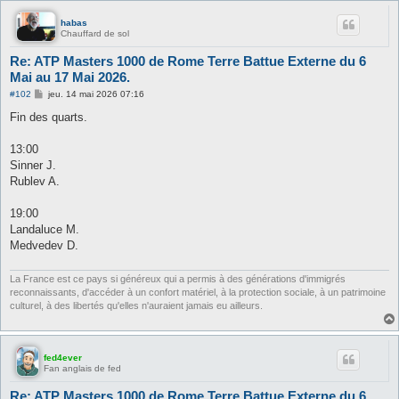
habas
Chauffard de sol
Re: ATP Masters 1000 de Rome Terre Battue Externe du 6
Mai au 17 Mai 2026.
M
#102
jeu. 14 mai 2026 07:16
e
s
Fin des quarts.
s
a
g
13:00
e
Sinner J.
Rublev A.
19:00
Landaluce M.
Medvedev D.
La France est ce pays si généreux qui a permis à des générations d'immigrés
reconnaissants, d'accéder à un confort matériel, à la protection sociale, à un patrimoine
culturel, à des libertés qu'elles n'auraient jamais eu ailleurs.
fed4ever
Fan anglais de fed
Re: ATP Masters 1000 de Rome Terre Battue Externe du 6