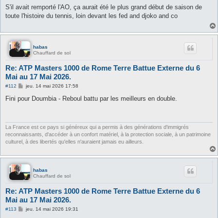
s
S'il avait remporté l'AO, ça aurait été le plus grand début de saison de
s
toute l'histoire du tennis, loin devant les fed and djoko and co
a
g
e
habas
Chauffard de sol
Re: ATP Masters 1000 de Rome Terre Battue Externe du 6
Mai au 17 Mai 2026.
M
#112
jeu. 14 mai 2026 17:58
e
s
Fini pour Doumbia - Reboul battu par les meilleurs en double.
s
a
g
e
La France est ce pays si généreux qui a permis à des générations d'immigrés
reconnaissants, d'accéder à un confort matériel, à la protection sociale, à un patrimoine
culturel, à des libertés qu'elles n'auraient jamais eu ailleurs.
habas
Chauffard de sol
Re: ATP Masters 1000 de Rome Terre Battue Externe du 6
Mai au 17 Mai 2026.
M
#113
jeu. 14 mai 2026 19:31
e