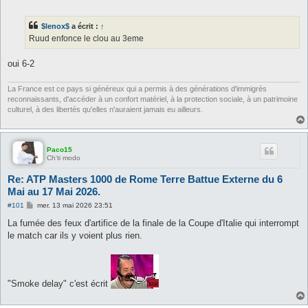
e
s
s
$lenox$
a écrit :
↑
a
g
Ruud enfonce le clou au 3eme
e
oui 6-2
La France est ce pays si généreux qui a permis à des générations d'immigrés
reconnaissants, d'accéder à un confort matériel, à la protection sociale, à un patrimoine
culturel, à des libertés qu'elles n'auraient jamais eu ailleurs.
Paco15
Ch'ti modo
Re: ATP Masters 1000 de Rome Terre Battue Externe du 6
Mai au 17 Mai 2026.
M
#101
mer. 13 mai 2026 23:51
e
s
La fumée des feux d'artifice de la finale de la Coupe d'Italie qui interrompt
s
le match car ils y voient plus rien.
a
g
e
"Smoke delay" c'est écrit