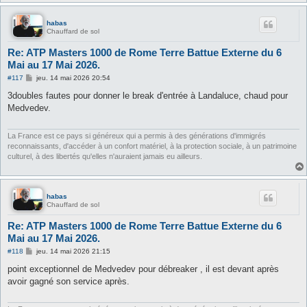
habas
Chauffard de sol
Re: ATP Masters 1000 de Rome Terre Battue Externe du 6
Mai au 17 Mai 2026.
M
#117
jeu. 14 mai 2026 20:54
e
s
3doubles fautes pour donner le break d'entrée à Landaluce, chaud pour
s
Medvedev.
a
g
e
La France est ce pays si généreux qui a permis à des générations d'immigrés
reconnaissants, d'accéder à un confort matériel, à la protection sociale, à un patrimoine
culturel, à des libertés qu'elles n'auraient jamais eu ailleurs.
habas
Chauffard de sol
Re: ATP Masters 1000 de Rome Terre Battue Externe du 6
Mai au 17 Mai 2026.
M
#118
jeu. 14 mai 2026 21:15
e
s
point exceptionnel de Medvedev pour débreaker , il est devant après
s
avoir gagné son service après.
a
g
e