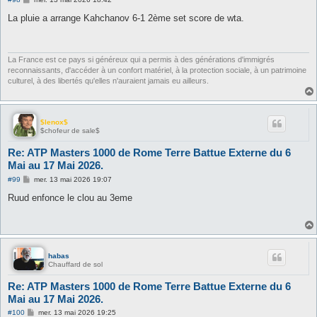
e
s
La pluie a arrange Kahchanov 6-1 2ème set score de wta.
s
a
g
e
La France est ce pays si généreux qui a permis à des générations d'immigrés
reconnaissants, d'accéder à un confort matériel, à la protection sociale, à un patrimoine
culturel, à des libertés qu'elles n'auraient jamais eu ailleurs.
$lenox$
$chofeur de sale$
Re: ATP Masters 1000 de Rome Terre Battue Externe du 6
Mai au 17 Mai 2026.
M
#99
mer. 13 mai 2026 19:07
e
s
Ruud enfonce le clou au 3eme
s
a
g
e
habas
Chauffard de sol
Re: ATP Masters 1000 de Rome Terre Battue Externe du 6
Mai au 17 Mai 2026.
M
#100
mer. 13 mai 2026 19:25