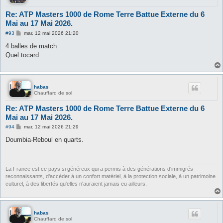
Re: ATP Masters 1000 de Rome Terre Battue Externe du 6
Mai au 17 Mai 2026.
M
#93
mar. 12 mai 2026 21:20
e
s
4 balles de match
s
Quel tocard
a
g
e
habas
Chauffard de sol
Re: ATP Masters 1000 de Rome Terre Battue Externe du 6
Mai au 17 Mai 2026.
M
#94
mar. 12 mai 2026 21:29
e
s
Doumbia-Reboul en quarts.
s
a
g
e
La France est ce pays si généreux qui a permis à des générations d'immigrés
reconnaissants, d'accéder à un confort matériel, à la protection sociale, à un patrimoine
culturel, à des libertés qu'elles n'auraient jamais eu ailleurs.
habas
Chauffard de sol