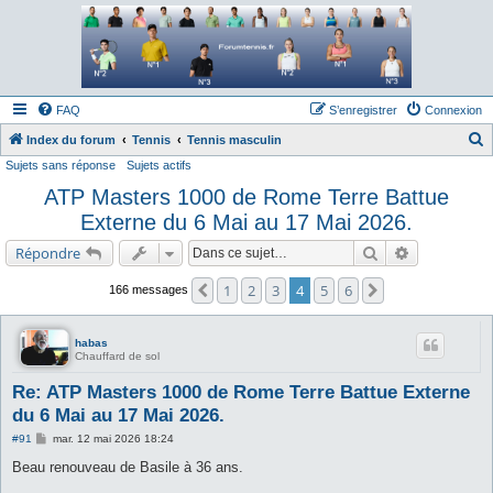
Forum tennis
Le forum des passionnés de tennis
FAQ
S’enregistrer
Connexion
Index du forum
Tennis
Tennis masculin
Sujets sans réponse
Sujets actifs
e
ATP Masters 1000 de Rome Terre Battue
c
Externe du 6 Mai au 17 Mai 2026.
h
e
Rechercher
Recherche a
Répondre
r
1
2
3
4
5
6
Précédente
Suivante
166 messages
c
h
habas
e
Chauffard de sol
r
Re: ATP Masters 1000 de Rome Terre Battue Externe
du 6 Mai au 17 Mai 2026.
M
#91
mar. 12 mai 2026 18:24
e
s
Beau renouveau de Basile à 36 ans.
s
a