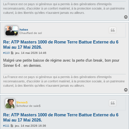
e
La France est ce pays si généreux qui a permis à des générations d'immigrés
reconnaissants, d'accéder à un confort matériel, à la protection sociale, à un patrimoine
culturel, à des libertés qu'elles n'auraient jamais eu ailleurs.
habas
Chauffard de sol
Re: ATP Masters 1000 de Rome Terre Battue Externe du 6
Mai au 17 Mai 2026.
M
#110
jeu. 14 mai 2026 14:46
e
s
Malgré une petite baisse de régime avec la perte d'un break, bon pour
s
Sinner 6-4 . en demies.
a
g
e
La France est ce pays si généreux qui a permis à des générations d'immigrés
reconnaissants, d'accéder à un confort matériel, à la protection sociale, à un patrimoine
culturel, à des libertés qu'elles n'auraient jamais eu ailleurs.
$lenox$
$chofeur de sale$
Re: ATP Masters 1000 de Rome Terre Battue Externe du 6
Mai au 17 Mai 2026.
M
#111
jeu. 14 mai 2026 16:36
e