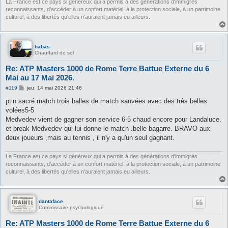
La France est ce pays si généreux qui a permis à des générations d'immigrés
reconnaissants, d'accéder à un confort matériel, à la protection sociale, à un patrimoine
culturel, à des libertés qu'elles n'auraient jamais eu ailleurs.
habas
Chauffard de sol
Re: ATP Masters 1000 de Rome Terre Battue Externe du 6
Mai au 17 Mai 2026.
M
#119
jeu. 14 mai 2026 21:46
e
s
ptin sacré match trois balles de match sauvées avec des très belles
s
volées5-5
a
g
Medvedev vient de gagner son service 6-5 chaud encore pour Landaluce.
e
et break Medvedev qui lui donne le match .belle bagarre. BRAVO aux
deux joueurs ,mais au tennis , il n'y a qu'un seul gagnant.
La France est ce pays si généreux qui a permis à des générations d'immigrés
reconnaissants, d'accéder à un confort matériel, à la protection sociale, à un patrimoine
culturel, à des libertés qu'elles n'auraient jamais eu ailleurs.
dantaface
Commissaire psychologique
Re: ATP Masters 1000 de Rome Terre Battue Externe du 6