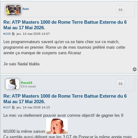
lluis
Re: ATP Masters 1000 de Rome Terre Battue Externe du 6
Mai au 17 Mai 2026.
M
#106
jeu. 14 mai 2026 14:07
e
s
Les programmateurs savent qu'on va se faire chier sur ce match,
s
programmé en premier. Rome un de mes tournois préféré mais cette
a
g
année ça manque de suspens sans Alcaraz
e
Je sais Nadal blabla
Paco15
Ch'ti modo
Re: ATP Masters 1000 de Rome Terre Battue Externe du 6
Mai au 17 Mai 2026.
M
#107
jeu. 14 mai 2026 14:15
e
s
Le mec va réellement pouvoir avoir comme objectif de gagner les 9
s
a
g
e
M1000 la même saison
Ca semble aussi délirant que les 3 GT de Pogacar la même année mais