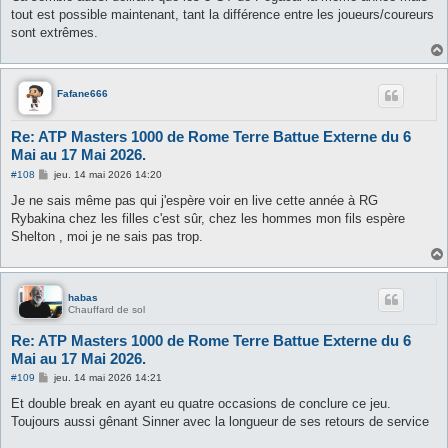
tout est possible maintenant, tant la différence entre les joueurs/coureurs
sont extrêmes.
Fafane666
Re: ATP Masters 1000 de Rome Terre Battue Externe du 6
Mai au 17 Mai 2026.
M
#108
jeu. 14 mai 2026 14:20
e
s
Je ne sais même pas qui j'espère voir en live cette année à RG
s
Rybakina chez les filles c'est sûr, chez les hommes mon fils espère
a
g
Shelton , moi je ne sais pas trop.
e
habas
Chauffard de sol
Re: ATP Masters 1000 de Rome Terre Battue Externe du 6
Mai au 17 Mai 2026.
M
#109
jeu. 14 mai 2026 14:21
e
s
Et double break en ayant eu quatre occasions de conclure ce jeu.
s
Toujours aussi gênant Sinner avec la longueur de ses retours de service
a
g