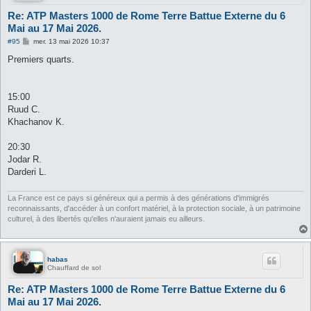
Re: ATP Masters 1000 de Rome Terre Battue Externe du 6
Mai au 17 Mai 2026.
M
#95
mer. 13 mai 2026 10:37
e
s
Premiers quarts.
s
a
g
e
15:00
Ruud C.
Khachanov K.
20:30
Jodar R.
Darderi L.
La France est ce pays si généreux qui a permis à des générations d'immigrés
reconnaissants, d'accéder à un confort matériel, à la protection sociale, à un patrimoine
culturel, à des libertés qu'elles n'auraient jamais eu ailleurs.
habas
Chauffard de sol
Re: ATP Masters 1000 de Rome Terre Battue Externe du 6
Mai au 17 Mai 2026.