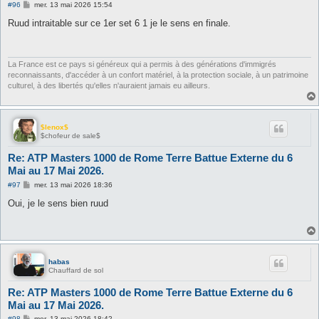
M
#96
mer. 13 mai 2026 15:54
e
s
Ruud intraitable sur ce 1er set 6 1 je le sens en finale.
s
a
g
e
La France est ce pays si généreux qui a permis à des générations d'immigrés
reconnaissants, d'accéder à un confort matériel, à la protection sociale, à un patrimoine
culturel, à des libertés qu'elles n'auraient jamais eu ailleurs.
$lenox$
$chofeur de sale$
Re: ATP Masters 1000 de Rome Terre Battue Externe du 6
Mai au 17 Mai 2026.
M
#97
mer. 13 mai 2026 18:36
e
s
Oui, je le sens bien ruud
s
a
g
e
habas
Chauffard de sol
Re: ATP Masters 1000 de Rome Terre Battue Externe du 6
Mai au 17 Mai 2026.
M
#98
mer. 13 mai 2026 18:42