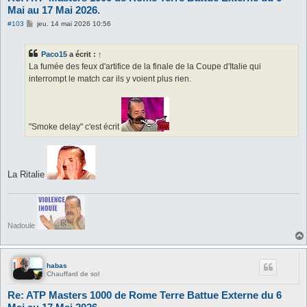
Mai au 17 Mai 2026.
M
#103
jeu. 14 mai 2026 10:56
e
s
s
Paco15
a écrit :
↑
a
g
La fumée des feux d'artifice de la finale de la Coupe d'Italie qui
e
interrompt le match car ils y voient plus rien.
"Smoke delay" c'est écrit
La Ritalie
Nadoule
habas
Chauffard de sol
Re: ATP Masters 1000 de Rome Terre Battue Externe du 6