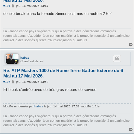
Mai au 17 Mai 2026.
M
#104
jeu. 14 mai 2026 13:47
e
s
double break blanc la tornade Sinner s'est mis en route.5-2 6-2
s
a
g
e
La France est ce pays si généreux qui a permis à des générations d'immigrés
reconnaissants, d'accéder à un confort matériel, à la protection sociale, à un patrimoine
culturel, à des libertés qu'elles n'auraient jamais eu ailleurs.
habas
Chauffard de sol
Re: ATP Masters 1000 de Rome Terre Battue Externe du 6
Mai au 17 Mai 2026.
M
#105
jeu. 14 mai 2026 13:58
e
s
Et break d'entrée avec de très gros retours de service.
s
a
g
e
Modifié en dernier par
habas
le jeu. 14 mai 2026 17:38, modifié 1 fois.
La France est ce pays si généreux qui a permis à des générations d'immigrés
reconnaissants, d'accéder à un confort matériel, à la protection sociale, à un patrimoine
culturel, à des libertés qu'elles n'auraient jamais eu ailleurs.