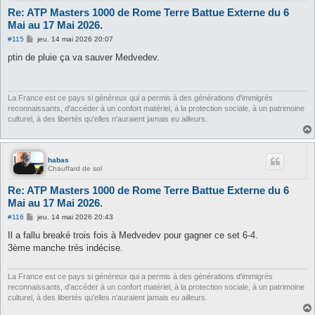
Re: ATP Masters 1000 de Rome Terre Battue Externe du 6
Mai au 17 Mai 2026.
M
#115
jeu. 14 mai 2026 20:07
e
s
ptin de pluie ça va sauver Medvedev.
s
a
g
e
La France est ce pays si généreux qui a permis à des générations d'immigrés
reconnaissants, d'accéder à un confort matériel, à la protection sociale, à un patrimoine
culturel, à des libertés qu'elles n'auraient jamais eu ailleurs.
habas
Chauffard de sol
Re: ATP Masters 1000 de Rome Terre Battue Externe du 6
Mai au 17 Mai 2026.
M
#116
jeu. 14 mai 2026 20:43
e
s
Il a fallu breaké trois fois à Medvedev pour gagner ce set 6-4.
s
3ème manche très indécise.
a
g
e
La France est ce pays si généreux qui a permis à des générations d'immigrés
reconnaissants, d'accéder à un confort matériel, à la protection sociale, à un patrimoine
culturel, à des libertés qu'elles n'auraient jamais eu ailleurs.