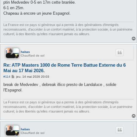
s
ptin Medvedev 0-5 en 17m cette branlée.
s
6-1 en 25m.
a
g
Chapeau à encore un jeune Espagnol.
e
La France est ce pays si généreux qui a permis à des générations d'immigrés
reconnaissants, d'accéder à un confort matériel, à la protection sociale, à un patrimoine
culturel, à des libertés qu'elles n'auraient jamais eu ailleurs.
habas
Chauffard de sol
Re: ATP Masters 1000 de Rome Terre Battue Externe du 6
Mai au 17 Mai 2026.
M
#114
jeu. 14 mai 2026 20:03
e
s
break de Medvedev , debreak illico presto de Landaluce , solide
s
l'Espagnol.
a
g
e
La France est ce pays si généreux qui a permis à des générations d'immigrés
reconnaissants, d'accéder à un confort matériel, à la protection sociale, à un patrimoine
culturel, à des libertés qu'elles n'auraient jamais eu ailleurs.
habas
Chauffard de sol