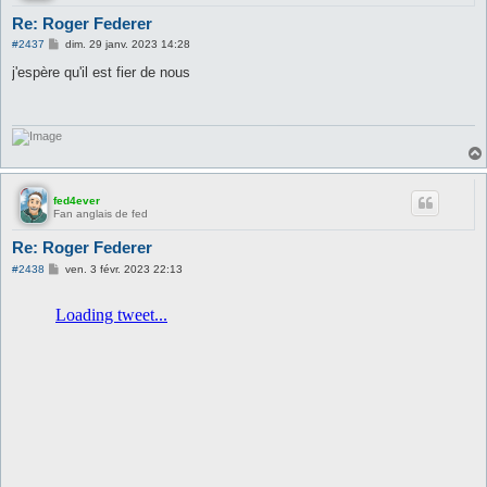
Re: Roger Federer
M
#2437
dim. 29 janv. 2023 14:28
e
s
j'espère qu'il est fier de nous
s
a
g
e
fed4ever
Fan anglais de fed
Re: Roger Federer
M
#2438
ven. 3 févr. 2023 22:13
e
s
s
a
g
e