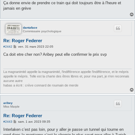
s
Ça donne envie de prendre ce train qui doit toujours être à l'heure et
s
jamais en grève
a
g
e
dantaface
Commissaire psychologique
Re: Roger Federer
M
#2442
ven. 31 mars 2023 22:05
e
s
Ca doit etre cher non? Aribey peut elle confirmer le prix svp
s
a
g
e
La magnanimité appelle la magnanimité, l'indifférence appelle l'indifférence, et le mépris
appelle le mépris. Telle est la charte des êtres libres et, pour ma part, je n'en reconnais
aucune autre
habas a écrit : crève connard de roumain de merde
aribey
Miss Marple
Re: Roger Federer
M
#2443
sam. 1 avr. 2023 09:35
e
s
Interlaken c’est pas loin, pour y aller je passe un tunnel qui tourne en
s
rond dans la montagne c’est le chemin le plus court pour aller à Zurich