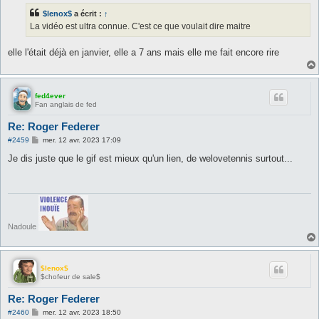
s
$lenox$
a écrit :
↑
a
g
La vidéo est ultra connue. C'est ce que voulait dire maitre
e
elle l'était déjà en janvier, elle a 7 ans mais elle me fait encore rire
fed4ever
Fan anglais de fed
Re: Roger Federer
M
#2459
mer. 12 avr. 2023 17:09
e
s
Je dis juste que le gif est mieux qu'un lien, de welovetennis surtout...
s
a
g
e
Nadoule
$lenox$
$chofeur de sale$
Re: Roger Federer
M
#2460
mer. 12 avr. 2023 18:50