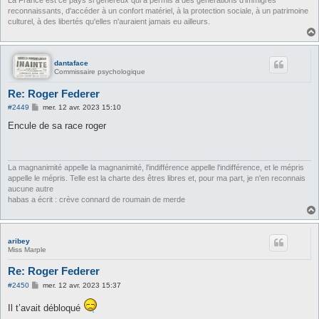
reconnaissants, d'accéder à un confort matériel, à la protection sociale, à un patrimoine
culturel, à des libertés qu'elles n'auraient jamais eu ailleurs.
dantaface
Commissaire psychologique
Re: Roger Federer
M
#2449
mer. 12 avr. 2023 15:10
e
s
Encule de sa race roger
s
a
g
e
La magnanimité appelle la magnanimité, l'indifférence appelle l'indifférence, et le mépris
appelle le mépris. Telle est la charte des êtres libres et, pour ma part, je n'en reconnais
aucune autre
habas a écrit : crève connard de roumain de merde
aribey
Miss Marple
Re: Roger Federer
M
#2450
mer. 12 avr. 2023 15:37
e
s
Il t’avait débloqué
s
a