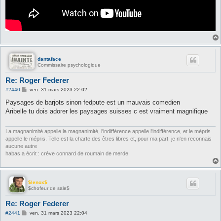
dantaface
Commissaire psychologique
Re: Roger Federer
M
#2440
ven. 31 mars 2023 22:02
e
s
Paysages de barjots sinon fedpute est un mauvais comedien
s
Aribelle tu dois adorer les paysages suisses c est vraiment magnifique
a
g
e
La magnanimité appelle la magnanimité, l'indifférence appelle l'indifférence, et le mépris
appelle le mépris. Telle est la charte des êtres libres et, pour ma part, je n'en reconnais
aucune autre
habas a écrit : crève connard de roumain de merde
$lenox$
$chofeur de sale$
Re: Roger Federer
M
#2441
ven. 31 mars 2023 22:04
e