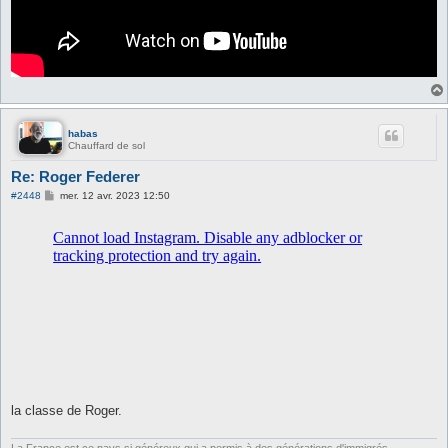
habas
Chauffard de sol
Re: Roger Federer
M
#2448
mer. 12 avr. 2023 12:50
e
s
s
a
g
e
la classe de Roger.
La France est ce pays si généreux qui a permis à des générations d'immigrés