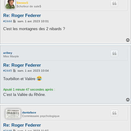
$lenox$
$chofeur de sale$
Re: Roger Federer
M
#2444
sam. 1 avr. 2023 10:01
e
s
C'est les montagnes des 2 nibards ?
s
a
g
e
aribey
Miss Marple
Re: Roger Federer
M
#2445
sam. 1 avr. 2023 10:04
e
s
Tourbillon et Valère
s
a
g
Ajouté 1 minute 47 secondes après :
e
C’est la Vallée du Rhône.
dantaface
Commissaire psychologique
Re: Roger Federer
M
#2446
sam. 1 avr. 2023 11:07