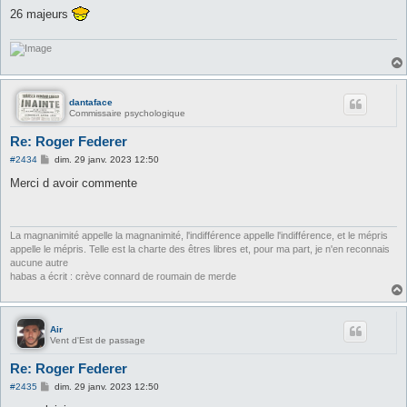
s
26 majeurs
a
g
e
dantaface
Commissaire psychologique
Re: Roger Federer
M
#2434
dim. 29 janv. 2023 12:50
e
s
Merci d avoir commente
s
a
g
e
La magnanimité appelle la magnanimité, l'indifférence appelle l'indifférence, et le mépris
appelle le mépris. Telle est la charte des êtres libres et, pour ma part, je n'en reconnais
aucune autre
habas a écrit : crève connard de roumain de merde
Air
Vent d'Est de passage
Re: Roger Federer
M
#2435
dim. 29 janv. 2023 12:50
e