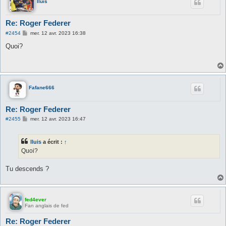
lluis
Re: Roger Federer
M
#2454
mer. 12 avr. 2023 16:38
e
s
Quoi?
s
a
g
e
Fafane666
Re: Roger Federer
M
#2455
mer. 12 avr. 2023 16:47
e
s
s
lluis
a écrit :
↑
a
g
Quoi?
e
Tu descends ?
fed4ever
Fan anglais de fed
Re: Roger Federer