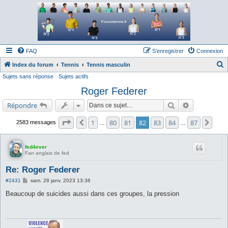
Forum tennis
Le forum des passionnés de tennis
FAQ
S’enregistrer
Connexion
Index du forum
Tennis
Tennis masculin
Sujets sans réponse
Sujets actifs
e
Roger Federer
c
h
Rechercher
Recherche a
Répondre
e
Page
82
sur
87
1
80
81
82
83
84
87
Précédente
Suiv
2583 messages
…
…
r
c
fed4ever
h
Fan anglais de fed
e
Re: Roger Federer
r
M
#2431
sam. 28 janv. 2023 13:36
e
s
Beaucoup de suicides aussi dans ces groupes, la pression
s
a
g
e