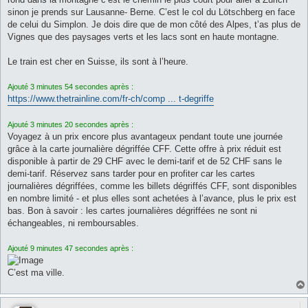
a
g
sinon je prends sur Lausanne- Berne. C’est le col du Lötschberg en face
e
de celui du Simplon. Je dois dire que de mon côté des Alpes, t’as plus de
Vignes que des paysages verts et les lacs sont en haute montagne.
Le train est cher en Suisse, ils sont à l’heure.
Ajouté 3 minutes 54 secondes après :
https://www.thetrainline.com/fr-ch/comp ... t-degriffe
Ajouté 3 minutes 20 secondes après :
Voyagez à un prix encore plus avantageux pendant toute une journée
grâce à la carte journalière dégriffée CFF. Cette offre à prix réduit est
disponible à partir de 29 CHF avec le demi-tarif et de 52 CHF sans le
demi-tarif. Réservez sans tarder pour en profiter car les cartes
journalières dégriffées, comme les billets dégriffés CFF, sont disponibles
en nombre limité - et plus elles sont achetées à l’avance, plus le prix est
bas. Bon à savoir : les cartes journalières dégriffées ne sont ni
échangeables, ni remboursables.
Ajouté 9 minutes 47 secondes après :
C’est ma ville.