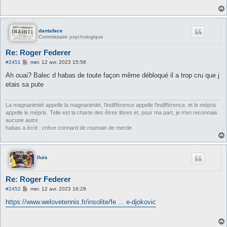
g
e
dantaface
Commissaire psychologique
Re: Roger Federer
M
#2451
mer. 12 avr. 2023 15:56
e
s
Ah ouai? Balec d habas de toute façon même débloqué il a trop cru que j
s
etais sa pute
a
g
e
La magnanimité appelle la magnanimité, l'indifférence appelle l'indifférence, et le mépris
appelle le mépris. Telle est la charte des êtres libres et, pour ma part, je n'en reconnais
aucune autre
habas a écrit : crève connard de roumain de merde
lluis
Re: Roger Federer
M
#2452
mer. 12 avr. 2023 16:29
e
s
https://www.welovetennis.fr/insolite/fe ... e-djokovic
s
a
g
e