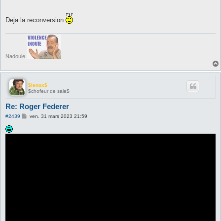
Deja la reconversion
Nadoule
$lenox$
$chofeur de sale$
Re: Roger Federer
M
#2439
ven. 31 mars 2023 21:59
e
s
s
a
g
e