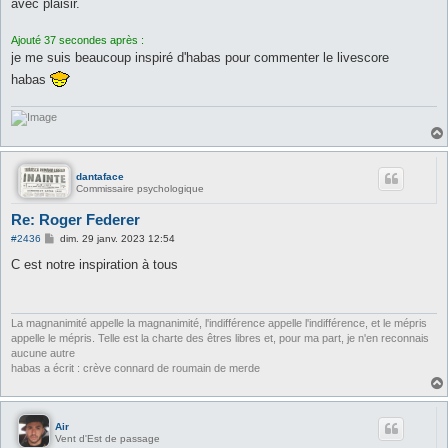
s
avec plaisir.
s
a
g
Ajouté 37 secondes après :
e
je me suis beaucoup inspiré d'habas pour commenter le livescore
habas
dantaface
Commissaire psychologique
Re: Roger Federer
M
#2436
dim. 29 janv. 2023 12:54
e
s
C est notre inspiration à tous
s
a
g
e
La magnanimité appelle la magnanimité, l'indifférence appelle l'indifférence, et le mépris
appelle le mépris. Telle est la charte des êtres libres et, pour ma part, je n'en reconnais
aucune autre
habas a écrit : crève connard de roumain de merde
Air
Vent d'Est de passage