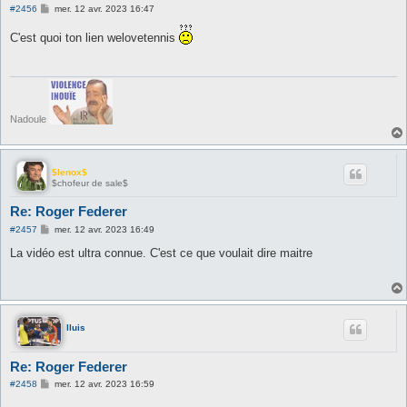
M
#2456
mer. 12 avr. 2023 16:47
e
s
C'est quoi ton lien welovetennis
s
a
g
e
Nadoule
$lenox$
$chofeur de sale$
Re: Roger Federer
M
#2457
mer. 12 avr. 2023 16:49
e
s
La vidéo est ultra connue. C'est ce que voulait dire maitre
s
a
g
e
lluis
Re: Roger Federer
M
#2458
mer. 12 avr. 2023 16:59
e
s