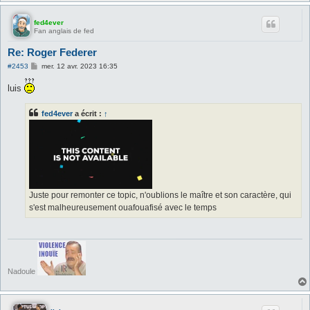
fed4ever
Fan anglais de fed
Re: Roger Federer
M
#2453
mer. 12 avr. 2023 16:35
e
s
luis
s
a
g
fed4ever
a écrit :
↑
e
Juste pour remonter ce topic, n'oublions le maître et son caractère, qui
s'est malheureusement ouafouafisé avec le temps
Nadoule