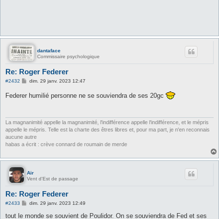
dantaface
Commissaire psychologique
Re: Roger Federer
M
#2432
dim. 29 janv. 2023 12:47
e
s
Federer humilié personne ne se souviendra de ses 20gc
s
a
g
e
La magnanimité appelle la magnanimité, l'indifférence appelle l'indifférence, et le mépris
appelle le mépris. Telle est la charte des êtres libres et, pour ma part, je n'en reconnais
aucune autre
habas a écrit : crève connard de roumain de merde
Air
Vent d'Est de passage
Re: Roger Federer
M
#2433
dim. 29 janv. 2023 12:49
e
s
tout le monde se souvient de Poulidor. On se souviendra de Fed et ses