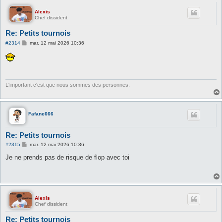
Alexis
Chef dissident
Re: Petits tournois
M
#2314
mar. 12 mai 2026 10:36
e
s
s
a
g
e
L'important c'est que nous sommes des personnes.
Fafane666
Re: Petits tournois
M
#2315
mar. 12 mai 2026 10:36
e
s
Je ne prends pas de risque de flop avec toi
s
a
g
e
Alexis
Chef dissident
Re: Petits tournois