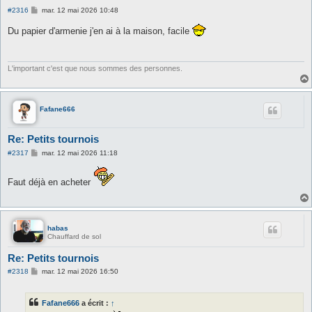
M
#2316
mar. 12 mai 2026 10:48
e
s
Du papier d'armenie j'en ai à la maison, facile
s
a
g
e
L'important c'est que nous sommes des personnes.
Fafane666
Re: Petits tournois
M
#2317
mar. 12 mai 2026 11:18
e
s
s
Faut déjà en acheter
a
g
e
habas
Chauffard de sol
Re: Petits tournois
M
#2318
mar. 12 mai 2026 16:50
e
s
s
Fafane666
a écrit :
↑
a