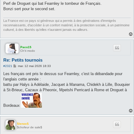
s
Perf de Droguet qui bat Fearnley le tombeur de Français.
s
Bonzi sert pour le second set.
a
g
e
La France est ce pays si généreux qui a permis à des générations d'immigrés
reconnaissants, d'accéder à un confort matériel, à la protection sociale, à un patrimoine
culturel, à des libertés qu'elles n'auraient jamais eu ailleurs.
Paco15
Ch'ti modo
Re: Petits tournois
M
#2321
mar. 12 mai 2026 18:33
e
s
Les français ont pris le dessus sur Fearnley, c'est la débandade pour
s
l'anglais cette année :
a
g
battu par Halys à Adélaide, Jacquet à Manama, Chidekh à Lille, Bouquier
e
à St-Brieuc, Cazaux à Pheonix, Mpetshi Perricard à Rome et Droguet à
Bordeaux
$lenox$
$chofeur de sale$