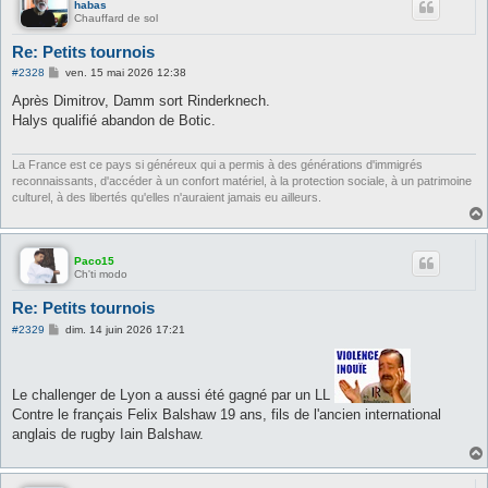
habas
Chauffard de sol
Re: Petits tournois
M
#2328
ven. 15 mai 2026 12:38
e
s
Après Dimitrov, Damm sort Rinderknech.
s
Halys qualifié abandon de Botic.
a
g
e
La France est ce pays si généreux qui a permis à des générations d'immigrés
reconnaissants, d'accéder à un confort matériel, à la protection sociale, à un patrimoine
culturel, à des libertés qu'elles n'auraient jamais eu ailleurs.
Paco15
Ch'ti modo
Re: Petits tournois
M
#2329
dim. 14 juin 2026 17:21
e
s
s
a
Le challenger de Lyon a aussi été gagné par un LL
g
e
Contre le français Felix Balshaw 19 ans, fils de l'ancien international
anglais de rugby Iain Balshaw.