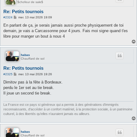
$chofeur de sale$
Re: Petits tournois
M
#2324
mer. 13 mai 2026 19:09
e
s
En parlant de ça, je serais jamais aussi proche physiquement de toi
s
demain, je vais a Carcassonne pour 4 jours. Fais moi signe quand t'es
a
g
libre pour manger un bout à nous 4
e
habas
Chauffard de sol
Re: Petits tournois
M
#2325
mer. 13 mai 2026 19:26
e
s
Dimitov pas à la fête à Bordeaux.
s
perdu le 1er set au tie break.
a
g
Il joue un second tie break.
e
La France est ce pays si généreux qui a permis à des générations d'immigrés
reconnaissants, d'accéder à un confort matériel, à la protection sociale, à un patrimoine
culturel, à des libertés qu'elles n'auraient jamais eu ailleurs.
habas
Chauffard de sol