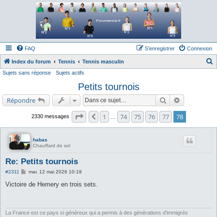
Forum tennis
Le forum des passionnés de tennis
FAQ
S’enregistrer
Connexion
Index du forum
Tennis
Tennis masculin
Sujets sans réponse
Sujets actifs
e
Petits tournois
c
h
Rechercher
Recherche a
Répondre
e
Page
78
sur
78
1
74
75
76
77
78
Précédente
2330 messages
…
r
c
habas
h
Chauffard de sol
e
Re: Petits tournois
r
M
#2311
mar. 12 mai 2026 10:19
e
s
Victoire de Hemery en trois sets.
s
a
g
e
La France est ce pays si généreux qui a permis à des générations d'immigrés