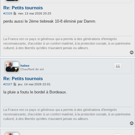
Re: Petits tournois
M
#2326
mer. 13 mai 2026 20:25
e
s
perdu aussi le 2ème tiebreak 10-8 éliminé par Damm.
s
a
g
e
La France est ce pays si généreux qui a permis à des générations d'immigrés
reconnaissants, d'accéder à un confort matériel, à la protection sociale, à un patrimoine
culturel, à des libertés qu'elles n'auraient jamais eu ailleurs.
habas
Chauffard de sol
Re: Petits tournois
M
#2327
jeu. 14 mai 2026 22:01
e
s
la pluie a foutu le bordel à Bordeaux.
s
a
g
e
La France est ce pays si généreux qui a permis à des générations d'immigrés
reconnaissants, d'accéder à un confort matériel, à la protection sociale, à un patrimoine
culturel, à des libertés qu'elles n'auraient jamais eu ailleurs.