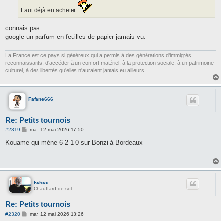
g
e
Faut déjà en acheter
connais pas.
google un parfum en feuilles de papier jamais vu.
La France est ce pays si généreux qui a permis à des générations d'immigrés
reconnaissants, d'accéder à un confort matériel, à la protection sociale, à un patrimoine
culturel, à des libertés qu'elles n'auraient jamais eu ailleurs.
Fafane666
Re: Petits tournois
M
#2319
mar. 12 mai 2026 17:50
e
s
Kouame qui mène 6-2 1-0 sur Bonzi à Bordeaux
s
a
g
e
habas
Chauffard de sol
Re: Petits tournois
M
#2320
mar. 12 mai 2026 18:26
e