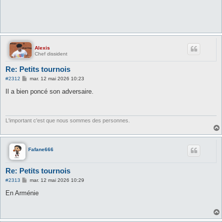
Alexis
Chef dissident
Re: Petits tournois
M
#2312
mar. 12 mai 2026 10:23
e
s
Il a bien poncé son adversaire.
s
a
g
e
L'important c'est que nous sommes des personnes.
Fafane666
Re: Petits tournois
M
#2313
mar. 12 mai 2026 10:29
e
s
En Arménie
s
a
g
e