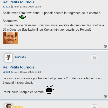
Re: Petits tournois
M
#2322
mer. 13 mai 2026 15:06
e
s
Selfie avec Dimitrov: done. Il portait encore la fragrance de la chatte à
s
a
Sharapova
g
e
Et vous bande de nazes, toujours aussi excités de prendre des photos à
50 mètres de Basilashvilli ou Kukushkin aux qualifs de Roland?
Fafane666
Re: Petits tournois
M
#2323
mer. 13 mai 2026 16:23
e
s
Je vais ressortir mes photos de Fed prises à 2 m de lui sur le petit court
s
3 quand il s'entrainait.
a
g
e
Pareil pour Sharpie et Serena.
$lenox$