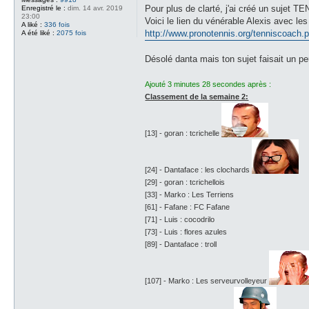
s
Pour plus de clarté, j'ai créé un suje
Enregistré le :
dim. 14 avr. 2019
s
23:00
Voici le lien du vénérable Alexis avec l
a
A liké :
336 fois
g
http://www.pronotennis.org/tenniscoach.
A été liké :
2075 fois
e
Désolé danta mais ton sujet faisait un pe
Ajouté 3 minutes 28 secondes après :
Classement de la semaine 2:
[13] - goran : tcrichelle
[24] - Dantaface : les clochards
[29] - goran : tcrichellois
[33] - Marko : Les Terriens
[61] - Fafane : FC Fafane
[71] - Luis : cocodrilo
[73] - Luis : flores azules
[89] - Dantaface : troll
[107] - Marko : Les serveurvolleyeur