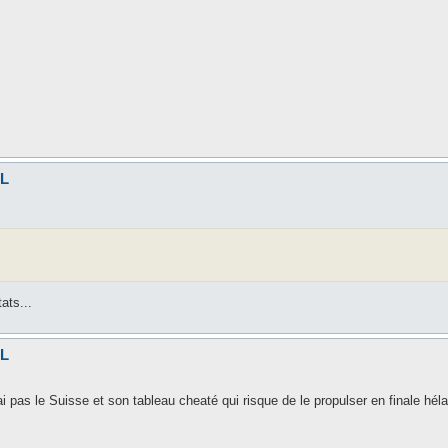
EL
tats...
EL
ai pas le Suisse et son tableau cheaté qui risque de le propulser en finale hél