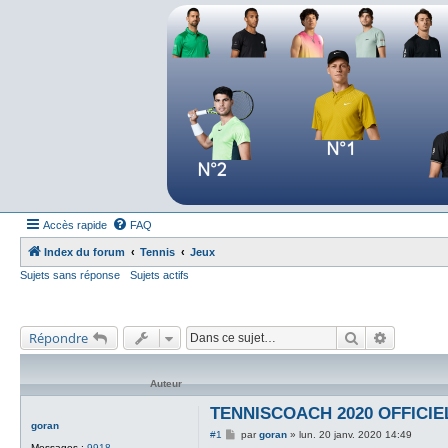
Forum tennis
Le forum des passionnés de tennis
Accès rapide
FAQ
Index du forum
Tennis
Jeux
Sujets sans réponse
Sujets actifs
Rechercher
Recherch
Répondre
Auteur
TENNISCOACH 2020 OFFICIE
goran
M
#1
par
goran
»
lun. 20 janv. 2020 14:49
e
Messages :
9918