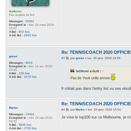
fed4ever
Fan anglais de fed
Messages :
55502
Enregistré le :
dim. 24 mars 2019
15:07
A liké :
662 fois
A été liké :
2683 fois
Re: TENNISCOACH 2020 OFFICI
goran
M
#3
par
goran
»
lun. 20 janv. 2020 14:55
e
Messages :
9918
s
Enregistré le :
dim. 14 avr. 2019
s
23:00
fed4ever
a écrit :
↑
a
A liké :
336 fois
g
A été liké :
2075 fois
Pas de Youk cette annee
e
Il n'était pas dans l'entry list vu ses résul
Re: TENNISCOACH 2020 OFFICI
Marko
M
#4
par
Marko
»
lun. 20 janv. 2020 15:01
e
Messages :
15444
s
Je vise le top100 sur ce Melbourne, je n'
Enregistré le :
mer. 15 mai 2019
s
04:32
a
A liké :
5846 fois
g
A été liké :
2736 fois
e