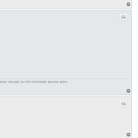
H
a
u
t
et, pour ma part, je n'en reconnais aucune autre
H
a
u
t
H