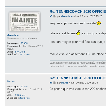
Re: TENNISCOACH 2020 OFFICI
M
#5
par
dantaface
»
lun. 20 janv. 2020 15:23
e
s
jerry au sujet un peu quart monde
s
a
g
fafane c est fafane
je crois qu il a de
e
dantaface
Commissaire psychologique
l oa part moyen pour moi faut pas que je
Messages :
33986
Enregistré le :
lun. 25 mars 2019
01:25
A liké :
8741 fois
moi je vise le classement TB une place 
A été liké :
4779 fois
La magnanimité appelle la magnanimité, l'indifféren
habas a écrit : crève connard de roumain de me
Re: TENNISCOACH 2020 OFFICI
Marko
M
#6
par
Marko
»
lun. 20 janv. 2020 16:35
e
Messages :
15444
s
Je pense que vdd vise le top 200 sachant
Enregistré le :
mer. 15 mai 2019
s
04:32
a
A liké :
5846 fois
g
A été liké :
2736 fois
e