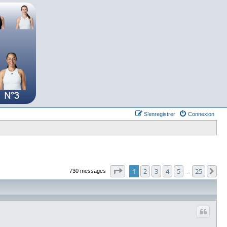
S’enregistrer
Connexion
Page
1
sur
25
1
2
3
4
5
25
Su
730 messages
…