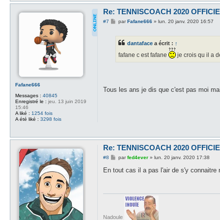
Re: TENNISCOACH 2020 OFFICI
M
#7
par
Fafane666
»
lun. 20 janv. 2020 16:57
e
s
s
dantaface
a écrit :
↑
a
g
fafane c est fafane
je crois qu il a 
e
Fafane666
Tous les ans je dis que c'est pas moi m
Messages :
40845
Enregistré le :
jeu. 13 juin 2019
15:46
A liké :
1254 fois
A été liké :
3298 fois
Re: TENNISCOACH 2020 OFFICI
M
#8
par
fed4ever
»
lun. 20 janv. 2020 17:38
e
s
En tout cas il a pas l'air de s'y connaitr
s
a
g
e
Nadoule