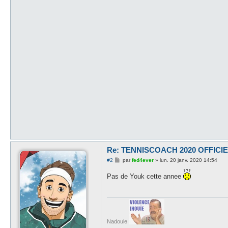
Re: TENNISCOACH 2020 OFFICI
M
#2
par
fed4ever
»
lun. 20 janv. 2020 14:54
e
s
Pas de Youk cette annee
s
a
g
e
Nadoule