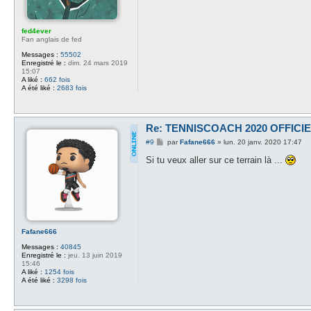
fed4ever
Fan anglais de fed
Messages :
55502
Enregistré le :
dim. 24 mars 2019
15:07
A liké :
662 fois
A été liké :
2683 fois
Re: TENNISCOACH 2020 OFFICI
M
#9
par
Fafane666
»
lun. 20 janv. 2020 17:47
e
s
Si tu veux aller sur ce terrain là ...
s
a
g
e
Fafane666
Messages :
40845
Enregistré le :
jeu. 13 juin 2019
15:46
A liké :
1254 fois
A été liké :
3298 fois