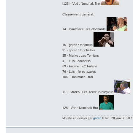
[123] - Vdd : Nunchak Bro
Classement général:
14 - Dantaface : les clochards
15 - goran : tcrichelle
21 - goran : tcrichellois
35 - Marko : Les Terriens
41 - Luis : cocodrilo
69 - Fafane : FC Fafane
76 - Luis : flores azules
104 - Dantaface : troll
118 - Marko : Les serveurvolleyeur
128 - Vdd : Nunchak Bro
Modifié en dernier par
goran
le lun. 20 janv. 2020 1