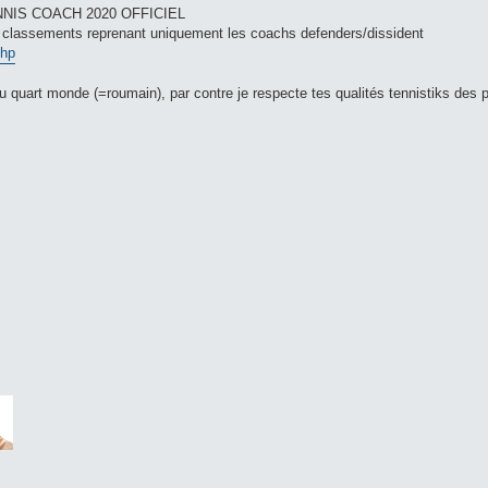
t TENNIS COACH 2020 OFFICIEL
es classements reprenant uniquement les coachs defenders/dissident
php
u quart monde (=roumain), par contre je respecte tes qualités tennistiks des 