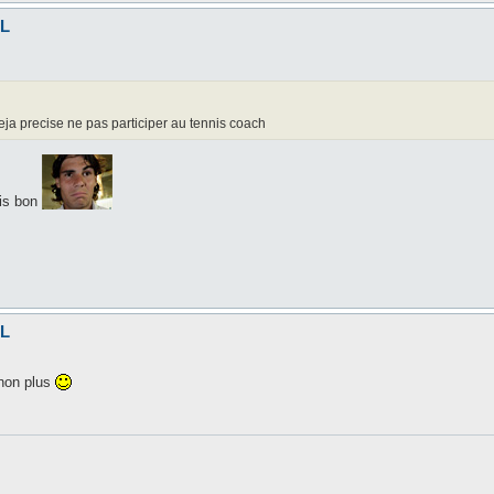
EL
deja precise ne pas participer au tennis coach
ais bon
EL
e non plus