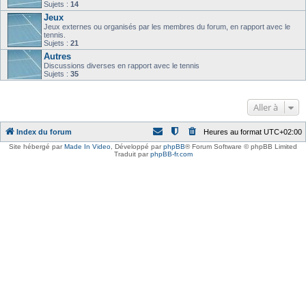
Sujets :
14
Jeux
Jeux externes ou organisés par les membres du forum, en rapport avec le
tennis.
Sujets :
21
Autres
Discussions diverses en rapport avec le tennis
Sujets :
35
Aller à
Index du forum
Heures au format
UTC+02:00
Site hébergé par
Made In Video
,
Développé par
phpBB
® Forum Software © phpBB Limited
Traduit par
phpBB-fr.com