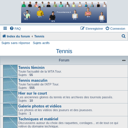
Forum tennis
Le forum des passionnés de tennis
FAQ
S’enregistrer
Connexion
Index du forum
Tennis
Sujets sans réponse
Sujets actifs
e
Tennis
c
h
Forum
e
Tennis féminin
r
Toute l'actualité de la WTA Tour.
Sujets :
55
c
Tennis masculin
h
Toute l'actualité de l'ATP Tour.
Sujets :
555
e
Hier sur le court
Les anciennes gloires du tennis et les archives des tournois passés.
r
Sujets :
10
Galerie photos et vidéos
Les photos et les vidéos des joueurs et des joueuses.
Sujets :
1
Techniques et matériel
Discussions autour du choix des raquettes, cordages... et de tout ce qui
relève du domaine technique.