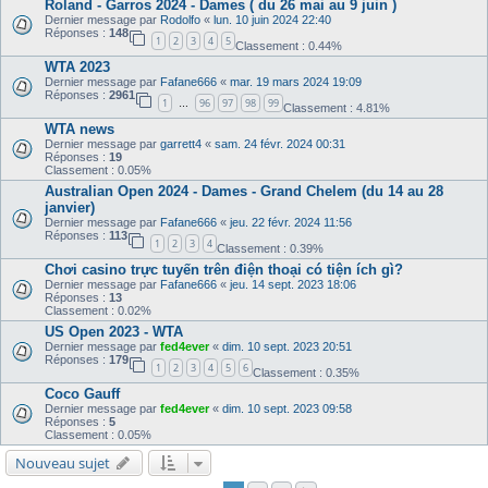
Roland - Garros 2024 - Dames ( du 26 mai au 9 juin )
Dernier message par
Rodolfo
«
lun. 10 juin 2024 22:40
Réponses :
148
1
2
3
4
5
Classement : 0.44%
WTA 2023
Dernier message par
Fafane666
«
mar. 19 mars 2024 19:09
Réponses :
2961
1
96
97
98
99
…
Classement : 4.81%
WTA news
Dernier message par
garrett4
«
sam. 24 févr. 2024 00:31
Réponses :
19
Classement : 0.05%
Australian Open 2024 - Dames - Grand Chelem (du 14 au 28
janvier)
Dernier message par
Fafane666
«
jeu. 22 févr. 2024 11:56
Réponses :
113
1
2
3
4
Classement : 0.39%
Chơi casino trực tuyến trên điện thoại có tiện ích gì?
Dernier message par
Fafane666
«
jeu. 14 sept. 2023 18:06
Réponses :
13
Classement : 0.02%
US Open 2023 - WTA
Dernier message par
fed4ever
«
dim. 10 sept. 2023 20:51
Réponses :
179
1
2
3
4
5
6
Classement : 0.35%
Coco Gauff
Dernier message par
fed4ever
«
dim. 10 sept. 2023 09:58
Réponses :
5
Classement : 0.05%
Nouveau sujet