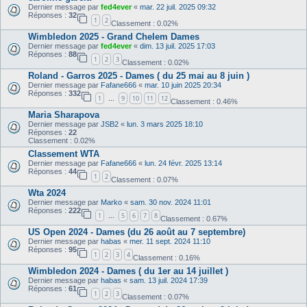
Dernier message par
fed4ever
«
mar. 22 juil. 2025 09:32
Réponses :
32
1
2
Classement : 0.02%
Wimbledon 2025 - Grand Chelem Dames
Dernier message par
fed4ever
«
dim. 13 juil. 2025 17:03
Réponses :
88
1
2
3
Classement : 0.02%
Roland - Garros 2025 - Dames ( du 25 mai au 8 juin )
Dernier message par
Fafane666
«
mar. 10 juin 2025 20:34
Réponses :
332
1
9
10
11
12
…
Classement : 0.46%
Maria Sharapova
Dernier message par
JSB2
«
lun. 3 mars 2025 18:10
Réponses :
22
Classement : 0.02%
Classement WTA
Dernier message par
Fafane666
«
lun. 24 févr. 2025 13:14
Réponses :
44
1
2
Classement : 0.07%
Wta 2024
Dernier message par
Marko
«
sam. 30 nov. 2024 11:01
Réponses :
222
1
5
6
7
8
…
Classement : 0.67%
US Open 2024 - Dames (du 26 août au 7 septembre)
Dernier message par
habas
«
mer. 11 sept. 2024 11:10
Réponses :
95
1
2
3
4
Classement : 0.16%
Wimbledon 2024 - Dames ( du 1er au 14 juillet )
Dernier message par
habas
«
sam. 13 juil. 2024 17:39
Réponses :
61
1
2
3
Classement : 0.07%