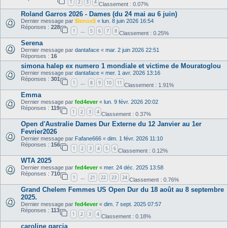
1
2
3
4
Classement : 0.07%
Roland Garros 2026 - Dames (du 24 mai au 6 juin)
Dernier message par
$lenox$
«
lun. 8 juin 2026 16:54
Réponses :
228
1
5
6
7
8
…
Classement : 0.25%
Serena
Dernier message par
dantaface
«
mar. 2 juin 2026 22:51
Réponses :
16
simona halep ex numero 1 mondiale et victime de Mouratoglou
Dernier message par
dantaface
«
mer. 1 avr. 2026 13:16
Réponses :
301
1
8
9
10
11
…
Classement : 1.91%
Emma
Dernier message par
fed4ever
«
lun. 9 févr. 2026 20:02
Réponses :
119
1
2
3
4
Classement : 0.37%
Open d'Australie Dames Dur Externe du 12 Janvier au 1er
Fevrier2026
Dernier message par
Fafane666
«
dim. 1 févr. 2026 11:10
Réponses :
156
1
2
3
4
5
6
Classement : 0.12%
WTA 2025
Dernier message par
fed4ever
«
mer. 24 déc. 2025 13:58
Réponses :
710
1
21
22
23
24
…
Classement : 0.76%
Grand Chelem Femmes US Open Dur du 18 août au 8 septembre
2025.
Dernier message par
fed4ever
«
dim. 7 sept. 2025 07:57
Réponses :
113
1
2
3
4
Classement : 0.18%
caroline garcia