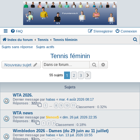
Forum tennis
Le forum des passionnés de tennis
FAQ
S’enregistrer
Connexion
Index du forum
Tennis
Tennis féminin
Sujets sans réponse
Sujets actifs
e
Tennis féminin
c
h
Rechercher
Recherche avancé
Nouveau sujet
e
1
2
3
Suivante
55 sujets
r
c
Sujets
h
WTA 2026.
Dernier message par
habas
«
mar. 4 août 2026 08:17
e
Réponses :
322
1
8
9
10
11
…
Classement : 0.32%
r
WTA news
Dernier message par
$lenox$
«
dim. 26 juil. 2026 22:35
Réponses :
81
1
2
3
Classement : 0.18%
Wimbledon 2026 - Dames (du 29 juin au 11 juillet)
Dernier message par
habas
«
lun. 13 juil. 2026 10:55
Réponses :
93