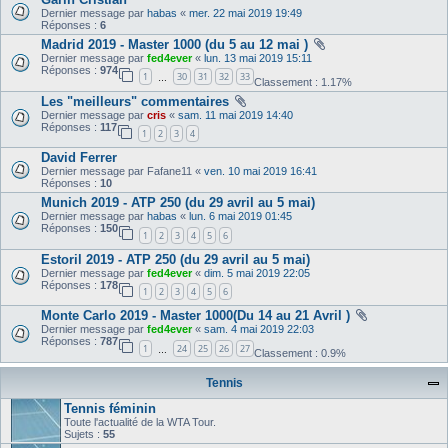
Dernier message par
habas
«
mer. 22 mai 2019 19:49
Réponses :
6
Madrid 2019 - Master 1000 (du 5 au 12 mai )
Dernier message par
fed4ever
«
lun. 13 mai 2019 15:11
Réponses :
974
1
30
31
32
33
…
Classement : 1.17%
Les "meilleurs" commentaires
Dernier message par
cris
«
sam. 11 mai 2019 14:40
Réponses :
117
1
2
3
4
David Ferrer
Dernier message par
Fafane11
«
ven. 10 mai 2019 16:41
Réponses :
10
Munich 2019 - ATP 250 (du 29 avril au 5 mai)
Dernier message par
habas
«
lun. 6 mai 2019 01:45
Réponses :
150
1
2
3
4
5
6
Estoril 2019 - ATP 250 (du 29 avril au 5 mai)
Dernier message par
fed4ever
«
dim. 5 mai 2019 22:05
Réponses :
178
1
2
3
4
5
6
Monte Carlo 2019 - Master 1000(Du 14 au 21 Avril )
Dernier message par
fed4ever
«
sam. 4 mai 2019 22:03
Réponses :
787
1
24
25
26
27
…
Classement : 0.9%
Tennis
Tennis féminin
Toute l'actualité de la WTA Tour.
Sujets :
55