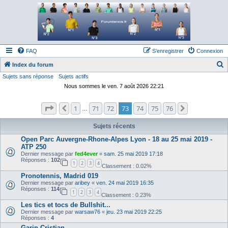
Forum tennis
Le forum des passionnés de tennis
FAQ
S’enregistrer
Connexion
Index du forum
Sujets sans réponse
Sujets actifs
e
Nous sommes le ven. 7 août 2026 22:21
c
h
Page
73
sur
76
1
71
72
73
74
75
76
Précédente
Suivante
…
e
r
Sujets récents
c
Open Parc Auvergne-Rhone-Alpes Lyon - 18 au 25 mai 2019 -
ATP 250
h
Dernier message par
fed4ever
«
sam. 25 mai 2019 17:18
Réponses :
102
e
1
2
3
4
Classement : 0.02%
r
Pronotennis, Madrid 019
Dernier message par
aribey
«
ven. 24 mai 2019 16:35
Réponses :
114
1
2
3
4
Classement : 0.23%
Les tics et tocs de Bullshit...
Dernier message par
warsaw76
«
jeu. 23 mai 2019 22:25
Réponses :
4
Garin Cristian