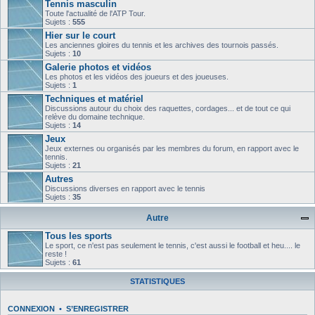
Tennis masculin
Toute l'actualité de l'ATP Tour.
Sujets :
555
Hier sur le court
Les anciennes gloires du tennis et les archives des tournois passés.
Sujets :
10
Galerie photos et vidéos
Les photos et les vidéos des joueurs et des joueuses.
Sujets :
1
Techniques et matériel
Discussions autour du choix des raquettes, cordages... et de tout ce qui
relève du domaine technique.
Sujets :
14
Jeux
Jeux externes ou organisés par les membres du forum, en rapport avec le
tennis.
Sujets :
21
Autres
Discussions diverses en rapport avec le tennis
Sujets :
35
Autre
Tous les sports
Le sport, ce n'est pas seulement le tennis, c'est aussi le football et heu.... le
reste !
Sujets :
61
STATISTIQUES
CONNEXION
•
S’ENREGISTRER