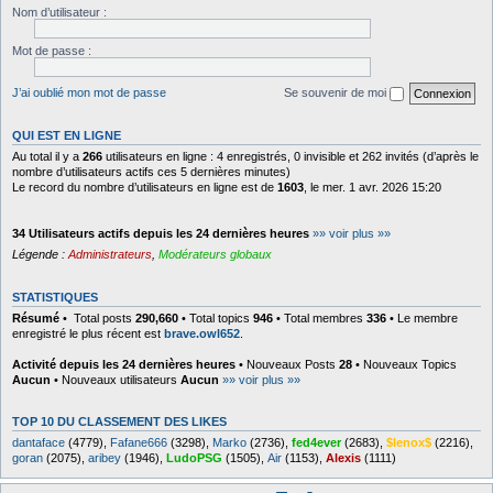
Nom d’utilisateur :
Mot de passe :
J’ai oublié mon mot de passe
Se souvenir de moi
QUI EST EN LIGNE
Au total il y a
266
utilisateurs en ligne : 4 enregistrés, 0 invisible et 262 invités (d’après le
nombre d’utilisateurs actifs ces 5 dernières minutes)
Le record du nombre d’utilisateurs en ligne est de
1603
, le mer. 1 avr. 2026 15:20
34 Utilisateurs actifs depuis les 24 dernières heures
»» voir plus »»
Légende :
Administrateurs
,
Modérateurs globaux
STATISTIQUES
Résumé
• Total posts
290,660
• Total topics
946
• Total membres
336
• Le membre
enregistré le plus récent est
brave.owl652
.
Activité depuis les 24 dernières heures
• Nouveaux Posts
28
• Nouveaux Topics
Aucun
• Nouveaux utilisateurs
Aucun
»» voir plus »»
TOP 10 DU CLASSEMENT DES LIKES
dantaface
(4779),
Fafane666
(3298),
Marko
(2736),
fed4ever
(2683),
$lenox$
(2216),
goran
(2075),
aribey
(1946),
LudoPSG
(1505),
Air
(1153),
Alexis
(1111)