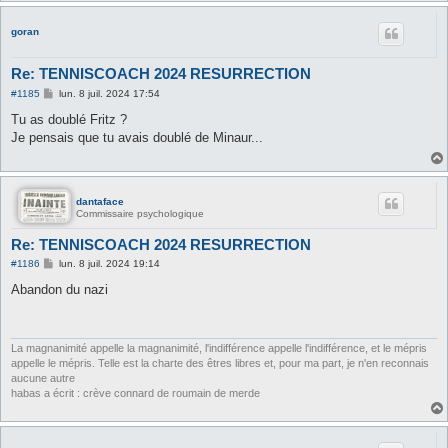
goran
Re: TENNISCOACH 2024 RESURRECTION
M
#1185
lun. 8 juil. 2024 17:54
e
s
Tu as doublé Fritz ?
s
Je pensais que tu avais doublé de Minaur...
a
g
e
dantaface
Commissaire psychologique
Re: TENNISCOACH 2024 RESURRECTION
M
#1186
lun. 8 juil. 2024 19:14
e
s
Abandon du nazi
s
a
g
e
La magnanimité appelle la magnanimité, l'indifférence appelle l'indifférence, et le mépris
appelle le mépris. Telle est la charte des êtres libres et, pour ma part, je n'en reconnais
aucune autre
habas a écrit : crève connard de roumain de merde