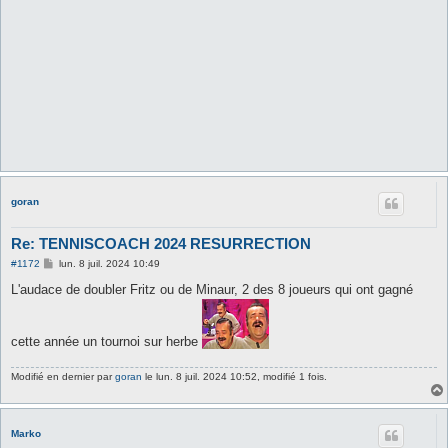
goran
Re: TENNISCOACH 2024 RESURRECTION
M
#1172
lun. 8 juil. 2024 10:49
e
s
L'audace de doubler Fritz ou de Minaur, 2 des 8 joueurs qui ont gagné
s
a
g
e
cette année un tournoi sur herbe
Modifié en dernier par
goran
le lun. 8 juil. 2024 10:52, modifié 1 fois.
Marko