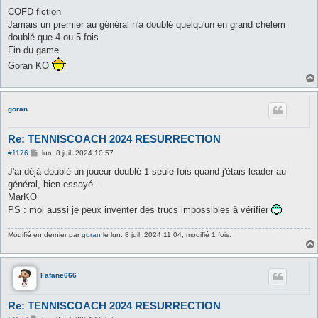
e
s
CQFD fiction
s
Jamais un premier au général n'a doublé quelqu'un en grand chelem
a
g
doublé que 4 ou 5 fois
e
Fin du game
Goran KO
goran
Re: TENNISCOACH 2024 RESURRECTION
M
#1176
lun. 8 juil. 2024 10:57
e
s
J'ai déjà doublé un joueur doublé 1 seule fois quand j'étais leader au
s
général, bien essayé...
a
g
MarKO
e
PS : moi aussi je peux inventer des trucs impossibles à vérifier
Modifié en dernier par
goran
le lun. 8 juil. 2024 11:04, modifié 1 fois.
Fafane666
Re: TENNISCOACH 2024 RESURRECTION