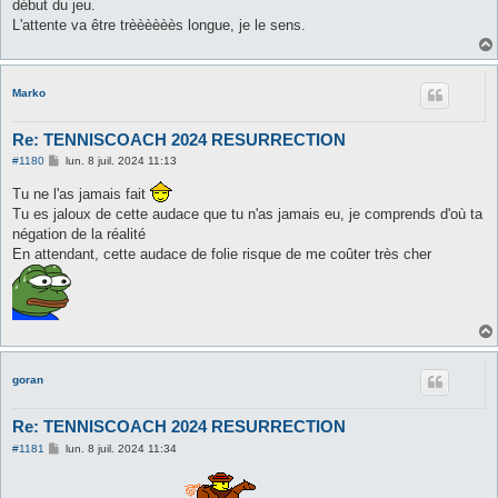
début du jeu.
L'attente va être trèèèèèès longue, je le sens.
Marko
Re: TENNISCOACH 2024 RESURRECTION
M
#1180
lun. 8 juil. 2024 11:13
e
s
Tu ne l'as jamais fait
s
Tu es jaloux de cette audace que tu n'as jamais eu, je comprends d'où ta
a
g
négation de la réalité
e
En attendant, cette audace de folie risque de me coûter très cher
goran
Re: TENNISCOACH 2024 RESURRECTION
M
#1181
lun. 8 juil. 2024 11:34
e
s
s