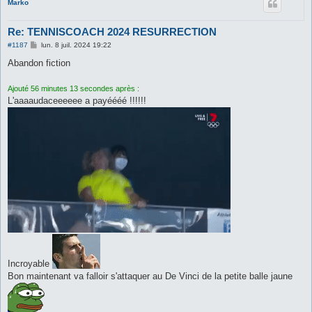
Marko
Re: TENNISCOACH 2024 RESURRECTION
M
#1187
lun. 8 juil. 2024 19:22
e
s
Abandon fiction
s
a
g
Ajouté 56 minutes 13 secondes après :
e
L'aaaaudaceeeeee a payéééé !!!!!!
Incroyable
Bon maintenant va falloir s'attaquer au De Vinci de la petite balle jaune