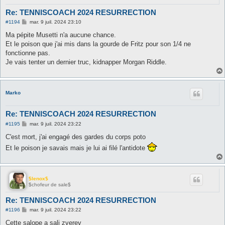
Re: TENNISCOACH 2024 RESURRECTION
M
#1194
mar. 9 juil. 2024 23:10
e
s
Ma pépite Musetti n'a aucune chance.
s
Et le poison que j'ai mis dans la gourde de Fritz pour son 1/4 ne
a
g
fonctionne pas.
e
Je vais tenter un dernier truc, kidnapper Morgan Riddle.
Marko
Re: TENNISCOACH 2024 RESURRECTION
M
#1195
mar. 9 juil. 2024 23:22
e
s
C'est mort, j'ai engagé des gardes du corps poto
s
Et le poison je savais mais je lui ai filé l'antidote
a
g
e
$lenox$
$chofeur de sale$
Re: TENNISCOACH 2024 RESURRECTION
M
#1196
mar. 9 juil. 2024 23:22
e
s
Cette salope a sali zverev