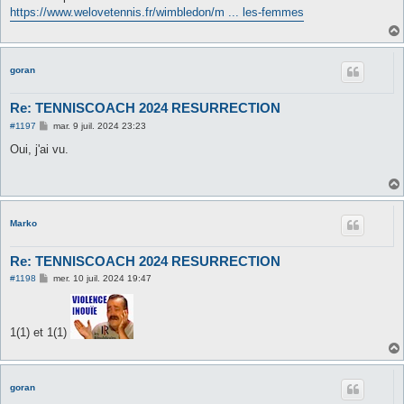
s
https://www.welovetennis.fr/wimbledon/m ... les-femmes
a
g
e
goran
Re: TENNISCOACH 2024 RESURRECTION
M
#1197
mar. 9 juil. 2024 23:23
e
s
Oui, j'ai vu.
s
a
g
e
Marko
Re: TENNISCOACH 2024 RESURRECTION
M
#1198
mer. 10 juil. 2024 19:47
e
s
s
a
1(1) et 1(1)
g
e
goran