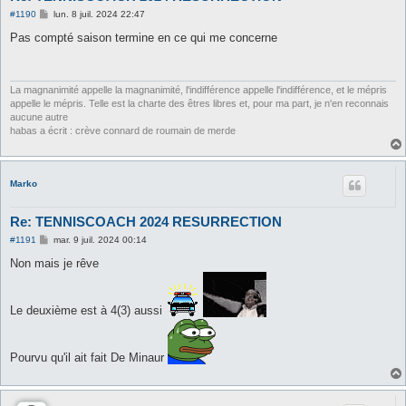
M
#1190
lun. 8 juil. 2024 22:47
e
s
Pas compté saison termine en ce qui me concerne
s
a
g
e
La magnanimité appelle la magnanimité, l'indifférence appelle l'indifférence, et le mépris
appelle le mépris. Telle est la charte des êtres libres et, pour ma part, je n'en reconnais
aucune autre
habas a écrit : crève connard de roumain de merde
Marko
Re: TENNISCOACH 2024 RESURRECTION
M
#1191
mar. 9 juil. 2024 00:14
e
s
Non mais je rêve
s
a
g
e
Le deuxième est à 4(3) aussi
Pourvu qu'il ait fait De Minaur