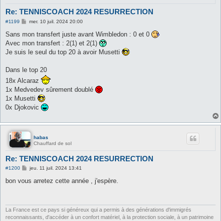
Re: TENNISCOACH 2024 RESURRECTION
M
#1199
mer. 10 juil. 2024 20:00
e
s
Sans mon transfert juste avant Wimbledon : 0 et 0
s
Avec mon transfert : 2(1) et 2(1)
a
g
Je suis le seul du top 20 à avoir Musetti
e
Dans le top 20
18x Alcaraz
1x Medvedev sûrement doublé
1x Musetti
0x Djokovic
habas
Chauffard de sol
Re: TENNISCOACH 2024 RESURRECTION
M
#1200
jeu. 11 juil. 2024 13:41
e
s
bon vous arretez cette année , j'espère.
s
a
g
e
La France est ce pays si généreux qui a permis à des générations d'immigrés
reconnaissants, d'accéder à un confort matériel, à la protection sociale, à un patrimoine