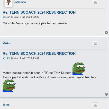
Fafane666
Re: TENNISCOACH 2024 RESURRECTION
M
#1192
mar. 9 juil. 2024 08:20
e
s
Me voilà 4ème, ça ne sera pas le cas demain
s
a
g
e
Marko
Re: TENNISCOACH 2024 RESURRECTION
M
#1193
mar. 9 juil. 2024 23:07
e
s
s
a
Match capital demain pour le TC ce Fritz Musetti
g
e
Taylor peut il sortir Le Da Vinci du tennis avec son mental friable ?
goran