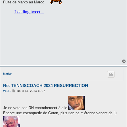
a
Fuite de Marko au Maroc
g
e
Marko
Re: TENNISCOACH 2024 RESURRECTION
M
#1182
lun. 8 juil. 2024 11:37
e
s
s
a
Je ne vote pas RN contrairement à elle
g
e
Encore une escroquerie de Goran, plus rien ne m'étonne venant de lui