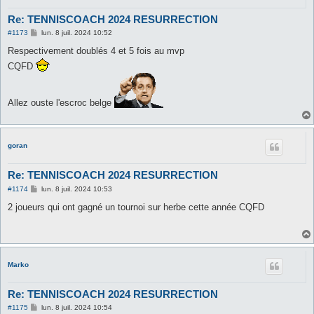
Re: TENNISCOACH 2024 RESURRECTION
M
#1173
lun. 8 juil. 2024 10:52
e
s
Respectivement doublés 4 et 5 fois au mvp
s
CQFD
a
g
e
Allez ouste l'escroc belge
goran
Re: TENNISCOACH 2024 RESURRECTION
M
#1174
lun. 8 juil. 2024 10:53
e
s
2 joueurs qui ont gagné un tournoi sur herbe cette année CQFD
s
a
g
e
Marko
Re: TENNISCOACH 2024 RESURRECTION
M
#1175
lun. 8 juil. 2024 10:54