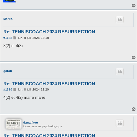
Marko
Re: TENNISCOACH 2024 RESURRECTION
M
#1188
lun. 8 juil. 2024 22:18
e
s
3(2) et 4(3)
s
a
g
e
goran
Re: TENNISCOACH 2024 RESURRECTION
M
#1189
lun. 8 juil. 2024 22:20
e
s
4(2) et 4(2) marre marre
s
a
g
e
dantaface
Commissaire psychologique
Re: TENNISCOACH 2024 RESURRECTION