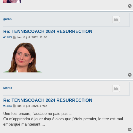
goran
Re: TENNISCOACH 2024 RESURRECTION
M
#1183
lun. 8 juil. 2024 11:40
e
s
s
a
g
e
Marko
Re: TENNISCOACH 2024 RESURRECTION
M
#1184
lun. 8 juil. 2024 17:46
e
s
Une fois encore, l'audace ne paie pas ...
s
Ca m'apprendra à jouer risqué alors que j'étais premier, le titre est mal
a
g
embarqué maintenant ...
e