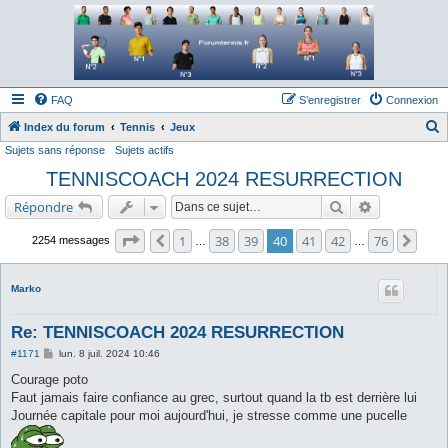
Forum tennis
Le forum des passionnés de tennis
FAQ
S’enregistrer
Connexion
Index du forum
Tennis
Jeux
Sujets sans réponse
Sujets actifs
e
TENNISCOACH 2024 RESURRECTION
c
h
Rechercher
Recherche a
Répondre
e
Page
40
sur
76
1
38
39
40
41
42
76
Précédente
Suiv
2254 messages
…
…
r
c
Marko
h
e
Re: TENNISCOACH 2024 RESURRECTION
r
M
#1171
lun. 8 juil. 2024 10:46
e
s
Courage poto
s
Faut jamais faire confiance au grec, surtout quand la tb est derrière lui
a
g
Journée capitale pour moi aujourd'hui, je stresse comme une pucelle
e