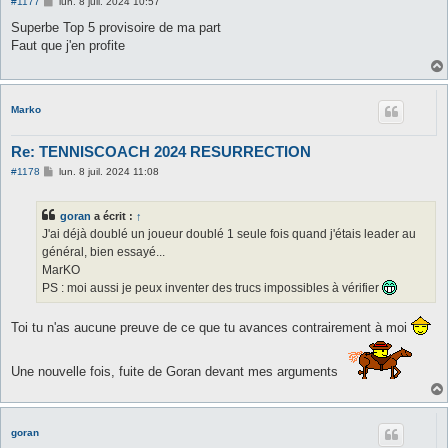
M
#1177
lun. 8 juil. 2024 10:57
e
s
Superbe Top 5 provisoire de ma part
s
Faut que j'en profite
a
g
e
Marko
Re: TENNISCOACH 2024 RESURRECTION
M
#1178
lun. 8 juil. 2024 11:08
e
s
s
goran
a écrit :
↑
a
g
J'ai déjà doublé un joueur doublé 1 seule fois quand j'étais leader au
e
général, bien essayé...
MarKO
PS : moi aussi je peux inventer des trucs impossibles à vérifier
Toi tu n'as aucune preuve de ce que tu avances contrairement à moi
Une nouvelle fois, fuite de Goran devant mes arguments
goran