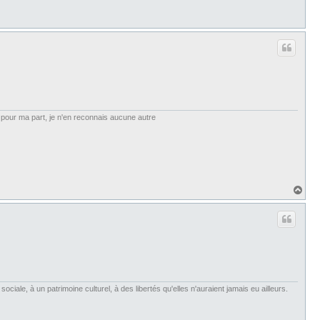
et, pour ma part, je n'en reconnais aucune autre
H
a
u
t
iale, à un patrimoine culturel, à des libertés qu'elles n'auraient jamais eu ailleurs.