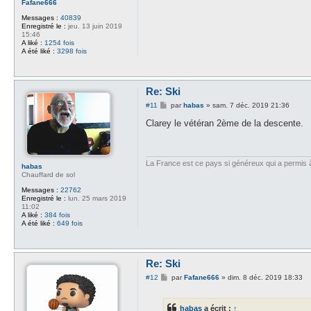
Fafane666
Messages :
40839
Enregistré le :
jeu. 13 juin 2019
15:46
A liké :
1254 fois
A été liké :
3298 fois
Re: Ski
M
#11
par
habas
»
sam. 7 déc. 2019 21:36
e
s
Clarey le vétéran 2ème de la descente.
s
a
g
e
La France est ce pays si généreux qui a permis à d
habas
Chauffard de sol
Messages :
22762
Enregistré le :
lun. 25 mars 2019
11:02
A liké :
384 fois
A été liké :
649 fois
Re: Ski
M
#12
par
Fafane666
»
dim. 8 déc. 2019 18:33
e
s
s
habas
a écrit :
↑
a