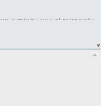
iale, à un patrimoine culturel, à des libertés qu'elles n'auraient jamais eu ailleurs.
H
a
u
t