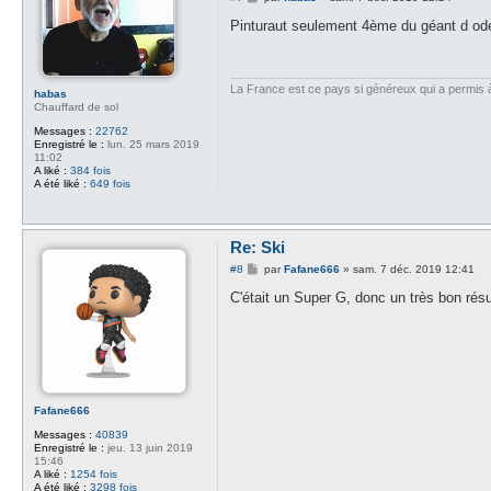
e
s
Pinturaut seulement 4ème du géant d od
s
a
g
e
La France est ce pays si généreux qui a permis à d
habas
Chauffard de sol
Messages :
22762
Enregistré le :
lun. 25 mars 2019
11:02
A liké :
384 fois
A été liké :
649 fois
Re: Ski
M
#8
par
Fafane666
»
sam. 7 déc. 2019 12:41
e
s
C'était un Super G, donc un très bon résul
s
a
g
e
Fafane666
Messages :
40839
Enregistré le :
jeu. 13 juin 2019
15:46
A liké :
1254 fois
A été liké :
3298 fois