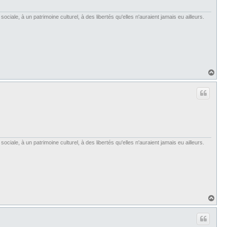
iale, à un patrimoine culturel, à des libertés qu'elles n'auraient jamais eu ailleurs.
H
a
u
t
iale, à un patrimoine culturel, à des libertés qu'elles n'auraient jamais eu ailleurs.
H
a
u
t