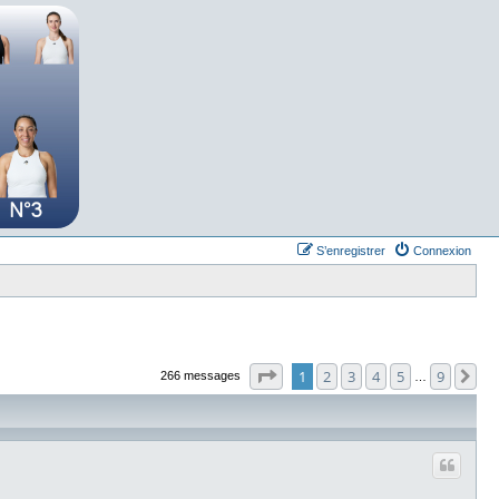
S’enregistrer
Connexion
Page
1
sur
9
1
2
3
4
5
9
Su
266 messages
…