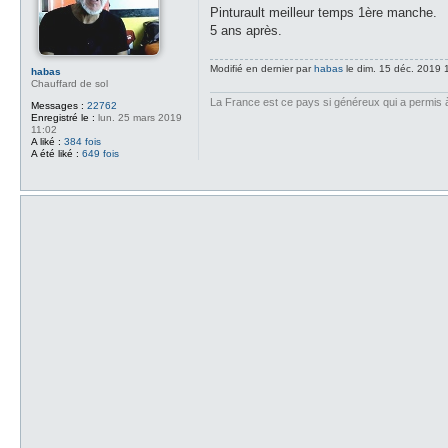
s
Pinturault meilleur temps 1ère manche.
s
5 ans après.
a
g
e
Modifié en dernier par
habas
le dim. 15 déc. 2019 1
habas
Chauffard de sol
La France est ce pays si généreux qui a permis à d
Messages :
22762
Enregistré le :
lun. 25 mars 2019
11:02
A liké :
384 fois
A été liké :
649 fois