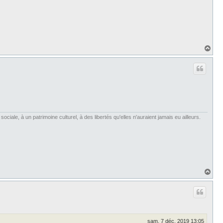
H
a
u
t
iale, à un patrimoine culturel, à des libertés qu'elles n'auraient jamais eu ailleurs.
H
a
u
t
sam. 7 déc. 2019 13:05