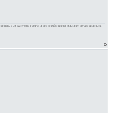
iale, à un patrimoine culturel, à des libertés qu'elles n'auraient jamais eu ailleurs.
H
a
u
t