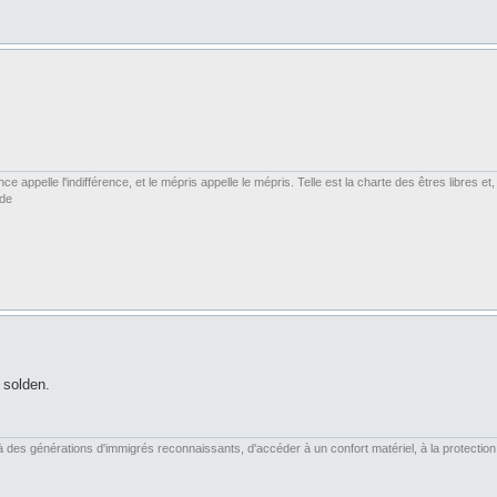
ce appelle l'indifférence, et le mépris appelle le mépris. Telle est la charte des êtres libres 
rde
à solden.
es générations d'immigrés reconnaissants, d'accéder à un confort matériel, à la protection soc