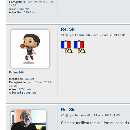
Enregistré le :
lun. 25 mars 2019
11:02
A liké :
384 fois
A été liké :
649 fois
Re: Ski
M
#4
par
Fafane666
»
dim. 27 oct. 2019 15:35
e
s
s
a
g
e
Fafane666
Messages :
40839
Enregistré le :
jeu. 13 juin 2019
15:46
A liké :
1254 fois
A été liké :
3298 fois
Re: Ski
M
#5
par
habas
»
dim. 24 nov. 2019 11:03
e
s
Clément meilleur temps 1ère manche du s
s
a