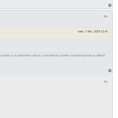
H
a
u
t
sam. 7 déc. 2019 12:41
iale, à un patrimoine culturel, à des libertés qu'elles n'auraient jamais eu ailleurs.
H
a
u
t