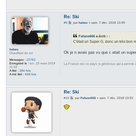
Re: Ski
M
#9
par
habas
»
sam. 7 déc. 2019 13:05
e
s
s
Fafane666
a écrit :
↑
a
g
C'était un Super G, donc un très bon ré
e
habas
Ok je n avais pas vu que c etait un super
Chauffard de sol
Messages :
22762
Enregistré le :
lun. 25 mars 2019
La France est ce pays si généreux qui a permis à d
11:02
A liké :
384 fois
A été liké :
649 fois
Re: Ski
M
#10
par
Fafane666
»
sam. 7 déc. 2019 13:52
e
s
s
a
g
e