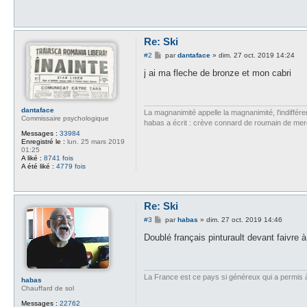
Re: Ski
M
#2
par
dantaface
»
dim. 27 oct. 2019 14:24
e
s
j ai ma fleche de bronze et mon cabri
s
a
g
e
dantaface
La magnanimité appelle la magnanimité, l'indifféren
Commissaire psychologique
habas a écrit : crève connard de roumain de me
Messages :
33984
Enregistré le :
lun. 25 mars 2019
01:25
A liké :
8741 fois
A été liké :
4779 fois
Re: Ski
M
#3
par
habas
»
dim. 27 oct. 2019 14:46
e
s
Doublé français pinturault devant faivre 
s
a
g
e
La France est ce pays si généreux qui a permis à d
habas
Chauffard de sol
Messages :
22762