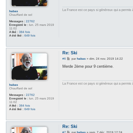
g
e
La France est ce pays si généreux qui a permis à d
habas
Chauffard de sol
Messages :
22762
Enregistré le :
lun. 25 mars 2019
11:02
A liké :
384 fois
A été liké :
649 fois
Re: Ski
M
#6
par
habas
»
dim. 24 nov. 2019 14:22
e
s
Merde 2ème pour 9 centième.
s
a
g
e
La France est ce pays si généreux qui a permis à d
habas
Chauffard de sol
Messages :
22762
Enregistré le :
lun. 25 mars 2019
11:02
A liké :
384 fois
A été liké :
649 fois
Re: Ski
M
#7
par
habas
»
sam. 7 déc. 2019 12:24