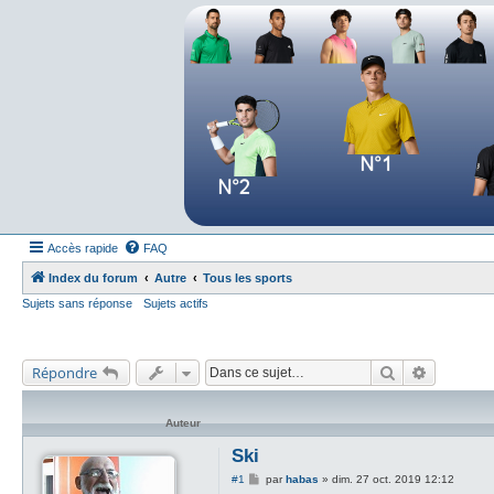
Forum tennis
Le forum des passionnés de tennis
Accès rapide
FAQ
Index du forum
Autre
Tous les sports
Sujets sans réponse
Sujets actifs
Rechercher
Recherch
Répondre
Auteur
Ski
M
#1
par
habas
»
dim. 27 oct. 2019 12:12
e