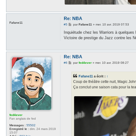
Re: NBA
Fafane11
M
#5
par
Fafane11
»
mer. 10 avr. 2019 07:53
e
s
Inquiétude chez les Warriors à quelques h
s
Victoire de prestige du Jazz contre les 
a
g
e
Re: NBA
M
#6
par
fed4ever
»
mer. 10 avr. 2019 08:27
e
s
s
Fafane11
a écrit :
↑
a
g
Coup de théâtre cette nuit, Magic Jo
e
Ça conclut une saison cata pour la tea
fed4ever
Fan anglais de fed
Messages :
55502
Enregistré le :
dim. 24 mars 2019
15:07