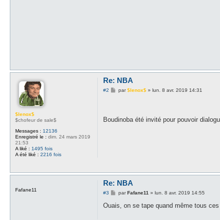
Re: NBA
M
#2
par
$lenox$
»
lun. 8 avr. 2019 14:31
e
s
s
a
$lenox$
Boudinoba été invité pour pouvoir dialo
g
$chofeur de sale$
e
Messages :
12136
Enregistré le :
dim. 24 mars 2019
21:53
A liké :
1495 fois
A été liké :
2216 fois
Re: NBA
Fafane11
M
#3
par
Fafane11
»
lun. 8 avr. 2019 14:55
e
s
Ouais, on se tape quand même tous ces
s
a