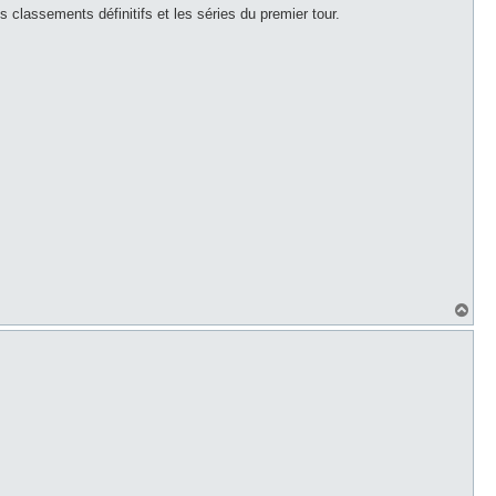
 classements définitifs et les séries du premier tour.
H
a
u
t