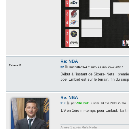
Re: NBA
Fafane11
M
#9
par
Fafane11
»
sam. 13 avr. 2019 20:47
e
s
Début à l'instant de Sixers- Nets , premi
s
Joel Embiid est sur le terrain, fin du sus
a
g
e
Re: NBA
M
#10
par
Albator31
»
sam. 13 avr. 2019 22:04
e
s
1/9 en 1ère mi-temps pour Embiid. Tant m
s
a
g
e
Année 1 après Rafa Nadal