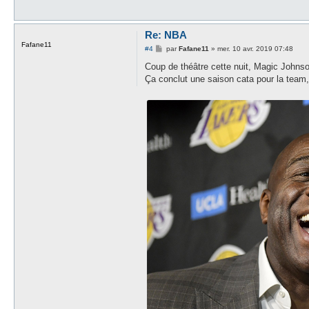
g
e
Re: NBA
Fafane11
M
#4
par
Fafane11
»
mer. 10 avr. 2019 07:48
e
s
Coup de théâtre cette nuit, Magic Johns
s
Ça conclut une saison cata pour la team, 
a
g
e