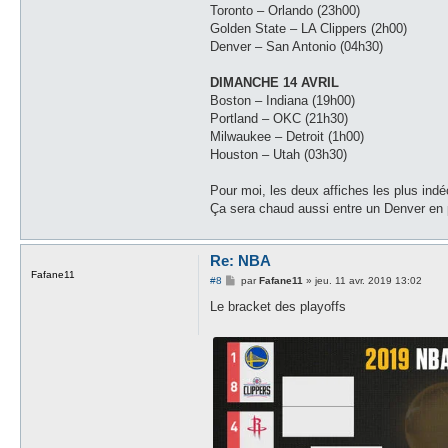
Toronto – Orlando (23h00)
Golden State – LA Clippers (2h00)
Denver – San Antonio (04h30)
DIMANCHE 14 AVRIL
Boston – Indiana (19h00)
Portland – OKC (21h30)
Milwaukee – Detroit (1h00)
Houston – Utah (03h30)
Pour moi, les deux affiches les plus ind
Ça sera chaud aussi entre un Denver en 
Re: NBA
Fafane11
M
#8
par
Fafane11
»
jeu. 11 avr. 2019 13:02
e
s
Le bracket des playoffs
s
a
g
e