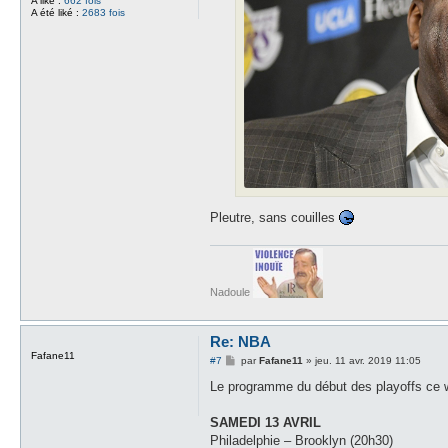
A liké :
662 fois
A été liké :
2683 fois
Pleutre, sans couilles
Nadoule
Re: NBA
Fafane11
M
#7
par
Fafane11
»
jeu. 11 avr. 2019 11:05
e
s
Le programme du début des playoffs ce 
s
a
g
SAMEDI 13 AVRIL
e
Philadelphie – Brooklyn (20h30)