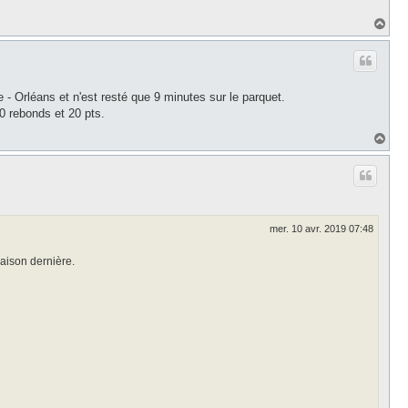
H
a
u
t
 - Orléans et n'est resté que 9 minutes sur le parquet.
0 rebonds et 20 pts.
H
a
u
t
mer. 10 avr. 2019 07:48
saison dernière.