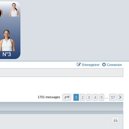
S’enregistrer
Connexion
Page
1
sur
57
1
2
3
4
5
57
Su
1701 messages
…