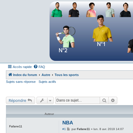
Forum tennis
Le forum des passionnés de tennis
Accès rapide
FAQ
Index du forum
Autre
Tous les sports
Sujets sans réponse
Sujets actifs
Rechercher
Recherch
Répondre
Auteur
NBA
Fafane11
M
#1
par
Fafane11
»
lun. 8 avr. 2019 14:07
e